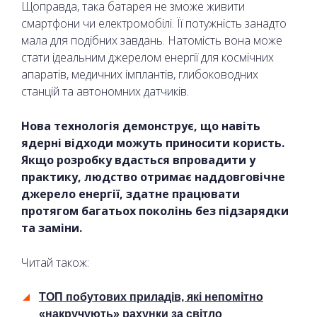
Щоправда, така батарея не зможе живити
смартфони чи електромобілі. Її потужність занадто
мала для подібних завдань. Натомість вона може
стати ідеальним джерелом енергії для космічних
апаратів, медичних імплантів, глибоководних
станцій та автономних датчиків.
Нова технологія демонструє, що навіть
ядерні відходи можуть приносити користь.
Якщо розробку вдасться впровадити у
практику, людство отримає наддовговічне
джерело енергії, здатне працювати
протягом багатьох поколінь без підзарядки
та заміни.
Читай також:
ТОП побутових приладів, які непомітно
«накручують» рахунки за світло