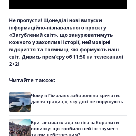
Не пропусти! Щонеділі нові випуски
інформаційно-пізнавального проєкту
«Загублений світ», що занурюватимуть
кожного у захопливі історії, неймовірні
відкриття та таємниці, які формують наш
світ. Дивись прем’єру об 11:50 на телеканалі
2+2!
Читайте також:
Чому в Гімалаях заборонено кричати:
давня традиція, яку досі не порушують
Британська влада хотіла заборонити
волинку: що зробило цей інструмент
таким небезпечним?