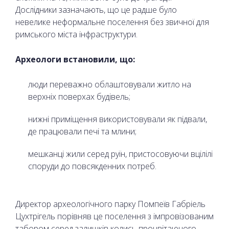
Дослідники зазначають, що це радше було
невелике неформальне поселення без звичної для
римського міста інфраструктури.
Археологи встановили, що:
люди переважно облаштовували житло на
верхніх поверхах будівель;
нижні приміщення використовували як підвали,
де працювали печі та млини;
мешканці жили серед руїн, пристосовуючи вцілілі
споруди до повсякденних потреб.
Директор археологічного парку Помпеїв Габріель
Цухтрігель порівняв це поселення з імпровізованим
табором серед залишків колись процвітаючого