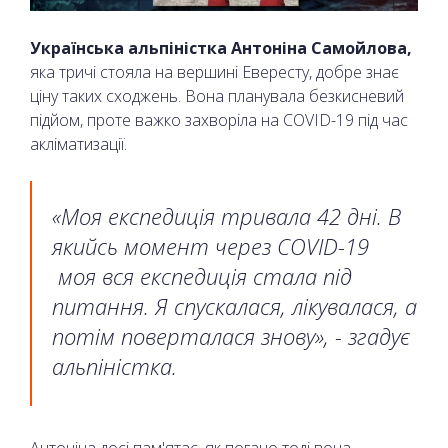
Українська альпіністка Антоніна Самойлова,
яка тричі стояла на вершині Евересту, добре знає
ціну таких сходжень. Вона планувала безкисневий
підйом, проте важко захворіла на COVID-19 під час
акліматизації.
«Моя експедиція тривала 42 дні. В
якийсь момент через COVID-19
моя вся експедиція стала під
питання. Я спускалася, лікувалася, а
потім поверталася знову», - згадує
альпіністка.