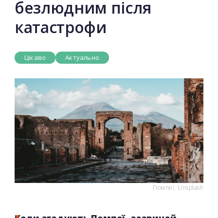
безлюдним після
катастрофи
Цікаво
Актуально
Помпеї. Unsplash