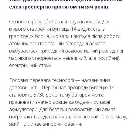
електроенергію протягом тисяч років.
Основою розробки стали штучні алмази. Для
їхнього створення вуглець-14 виділяють із
графітових блоків, що залишаються після роботи
атомних електростанцій. Усередині алмаза
відбувається природний радіоактивний розпад, під
час якого утворюється невеликий, але постійний
електричний струм.
Головна перевага технології — надзвичайна
довговічність. Період напіврозпаду вуглецю-14
становить 5730 років, тому батарея може
працювати значно довше за будь-які сучасні
акумулятори. Для безпеки радіоактивний алмаз
покривають додатковим шаром звичайного алмазу,
який поглинає випромінювання.