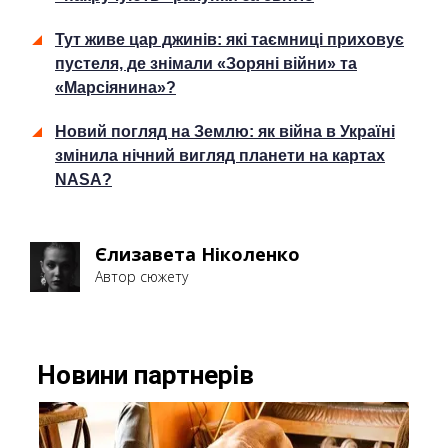
Тут живе цар джинів: які таємниці приховує
пустеля, де знімали «Зоряні війни» та
«Марсіянина»?
Новий погляд на Землю: як війна в Україні
змінила нічний вигляд планети на картах
NASA?
Єлизавета Ніколенко
Автор сюжету