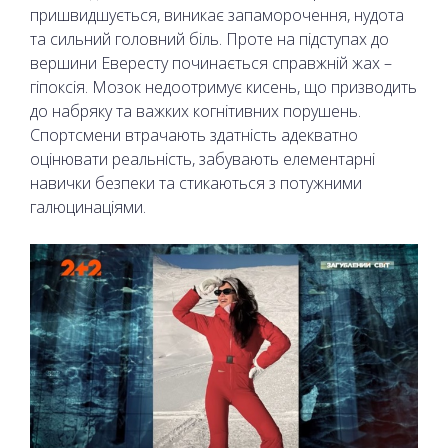
пришвидшується, виникає запаморочення, нудота
та сильний головний біль. Проте на підступах до
вершини Евересту починається справжній жах –
гіпоксія. Мозок недоотримує кисень, що призводить
до набряку та важких когнітивних порушень.
Спортсмени втрачають здатність адекватно
оцінювати реальність, забувають елементарні
навички безпеки та стикаються з потужними
галюцинаціями.