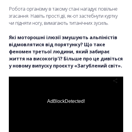
Робота організму в такому стані нагадує повільне
згасання. Навіть прості дії, як-от застебнути куртку
чи підняти ногу, вимагають титанічних зусиль.
Які моторошні ілюзії змушують альпіністів
відмовлятися від порятунку? Що таке
феномен третьої людини, який забирає
життя на високогір'ї? Більше про це дивіться
у новому випуску проєкту «Загублений світ».
AdBlockDetected!