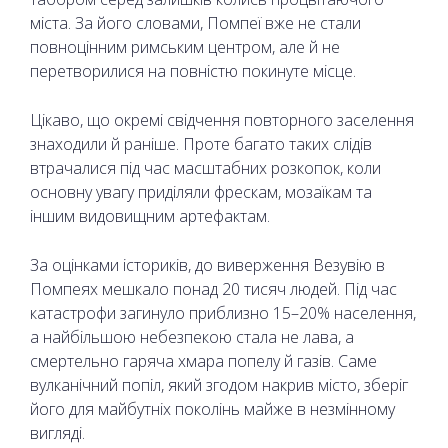
міста. За його словами, Помпеї вже не стали
повноцінним римським центром, але й не
перетворилися на повністю покинуте місце.
Цікаво, що окремі свідчення повторного заселення
знаходили й раніше. Проте багато таких слідів
втрачалися під час масштабних розкопок, коли
основну увагу приділяли фрескам, мозаїкам та
іншим видовищним артефактам.
За оцінками істориків, до виверження Везувію в
Помпеях мешкало понад 20 тисяч людей. Під час
катастрофи загинуло приблизно 15–20% населення,
а найбільшою небезпекою стала не лава, а
смертельно гаряча хмара попелу й газів. Саме
вулканічний попіл, який згодом накрив місто, зберіг
його для майбутніх поколінь майже в незмінному
вигляді.