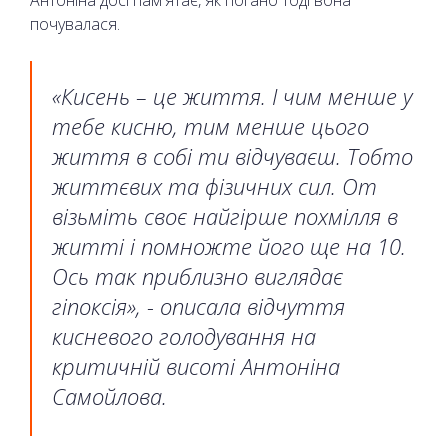
Антоніна досі пам'ятає, як погано тоді вона
почувалася.
«Кисень – це життя. І чим менше у
тебе кисню, тим менше цього
життя в собі ти відчуваєш. Тобто
життєвих та фізичних сил. От
візьміть своє найгірше похмілля в
житті і помножте його ще на 10.
Ось так приблизно виглядає
гіпоксія», - описала відчуття
кисневого голодування на
критичній висоті Антоніна
Самойлова.