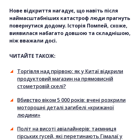
Нове відкриття нагадує, що навіть після
наймасштабніших катастроф люди прагнуть
повернутися додому. Історія Помпей, схоже,
виявилася набагато довшою та складнішою,
ніж вважали досі.
ЧИТАЙТЕ ТАКОЖ:
Торгівля над прірвою: як у Китаї відкрили
продуктовий магазин на прямовисній
стометровій скелі?
Вбивство віком 5 000 років: вчені розкрили
моторошні деталі загибелі «крижаної
людини»
Політ на висоті авіалайнерів: таємниця
гірських гусей, які перетинають Гімалаї у