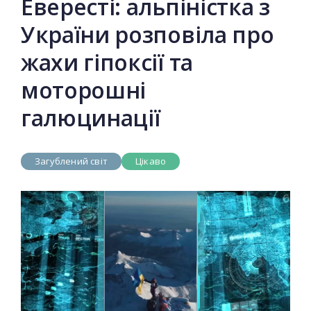
Евересті: альпіністка з
України розповіла про
жахи гіпоксії та
моторошні
галюцинації
Загублений світ
Цікаво