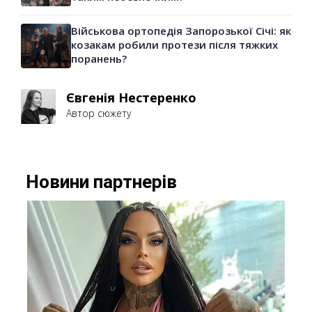
Військова ортопедія Запорозької Січі: як
козакам робили протези після тяжких
поранень?
Євгенія Нестеренко
Автор сюжету