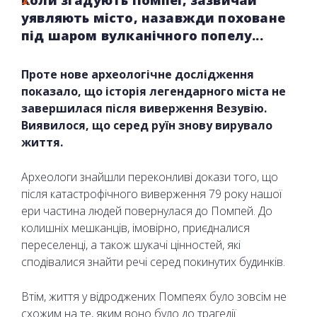
Коли згадують Помпеї, зазвичай
уявляють місто, назавжди поховане
під шаром вулканічного попелу...
Проте нове археологічне дослідження
показало, що історія легендарного міста не
завершилася після виверження Везувію.
Виявилося, що серед руїн знову вирувало
життя.
Археологи знайшли переконливі докази того, що
після катастрофічного виверження 79 року нашої
ери частина людей повернулася до Помпей. До
колишніх мешканців, імовірно, приєдналися
переселенці, а також шукачі цінностей, які
сподівалися знайти речі серед покинутих будинків.
Втім, життя у відроджених Помпеях було зовсім не
схожим на те, яким воно було до трагедії.