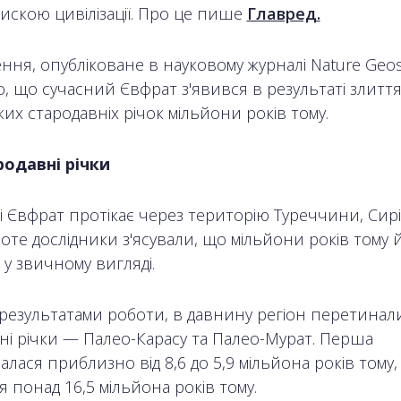
искою цивілізації. Про це пише
Главред.
ння, опубліковане в науковому журналі Nature Geos
, що сучасний Євфрат з'явився в результаті злиття
ких стародавніх річок мільйони років тому.
родавні річки
 Євфрат протікає через територію Туреччини, Сирії
роте дослідники з'ясували, що мільйони років тому 
 у звичному вигляді.
 результатами роботи, в давнину регіон перетинали
ні річки — Палео-Карасу та Палео-Мурат. Перша
лася приблизно від 8,6 до 5,9 мільйона років тому, 
я понад 16,5 мільйона років тому.