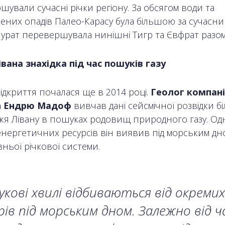
ували сучасні річки регіону. За обсягом води та
ених опадів Палео-Карасу була більшою за сучасний
урат перевершувала нинішні Тигр та Євфрат разом 
вана знахідка під час пошуків газу
відкриття почалася ще в 2014 році.
Геолог компані
n Ендрю Мадоф
вивчав дані сейсмічної розвідки бі
жя Лівану в пошуках родовищ природного газу.
Од
енергетичних ресурсів він виявив під морським дн
ньої річкової системи.
укові хвилі відбиваються від окремих
ів під морським дном. Залежно від ча