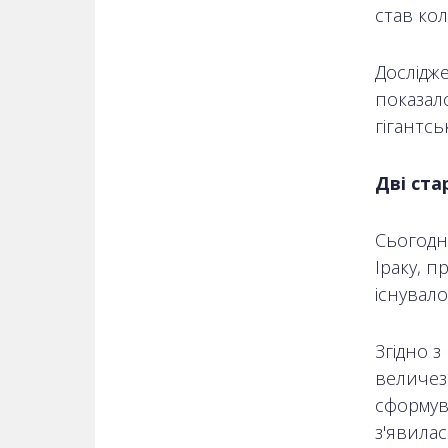
став кол
Дослідже
показало
гігантсь
Дві ста
Сьогодні
Іраку, п
існувало
Згідно з
величез
сформува
з'явилас