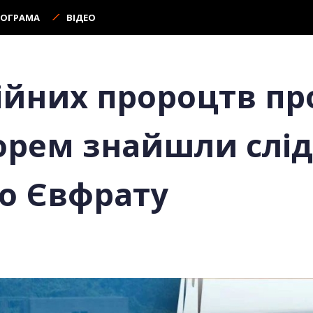
РОГРАМА
ВІДЕО
лійних пророцтв пр
морем знайшли слі
о Євфрату