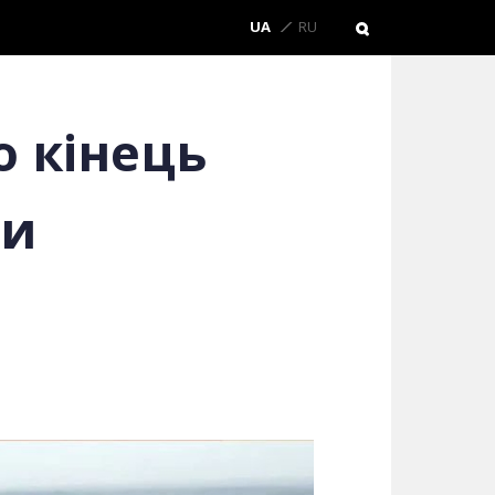
UA
RU
о кінець
ди