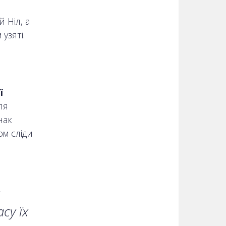
 Ніл, а
узяті.
ї
ля
нак
ом сліди
су їх