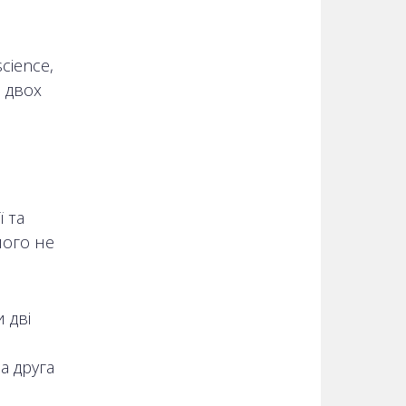
cience,
 двох
 та
його не
 дві
а друга