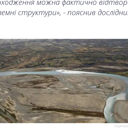
оходження можна фактично відтво
земні структури», - пояснив дослідни
Скріншо