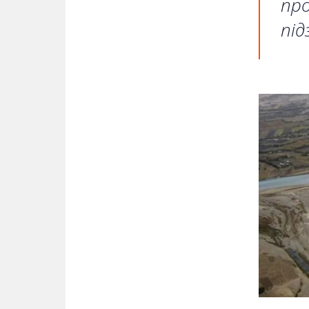
пр
під