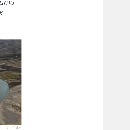
рити
к.
т з YouTube