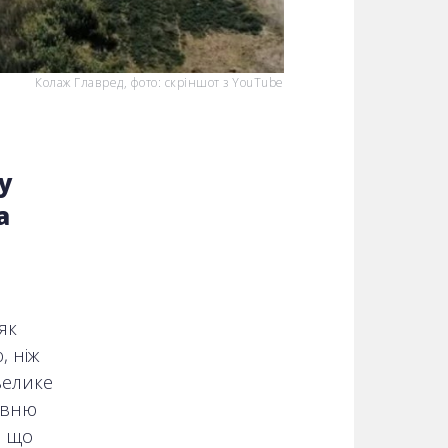
Колаж Главред, фото: скріншот з YouTube
у
а
як
, ніж
велике
авню
, що