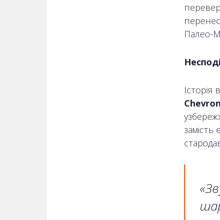
переверш
перенес
Палео-М
Несподі
Історія 
Chevro
узбереж
замість 
стародав
«Зв
шар