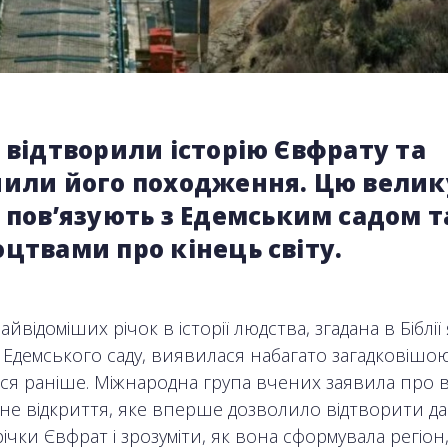
 відтворили історію Євфрату та
нили його походження. Цю велик
 пов’язують з Едемським садом т
цтвами про кінець світу.
айвідоміших річок в історії людства, згадана в Біблії 
 Едемського саду, виявилася набагато загадковішою
ся раніше.
Міжнародна група вчених заявила про 
чне відкриття, яке вперше дозволило відтворити д
річки Євфрат і зрозуміти, як вона сформувала регіон