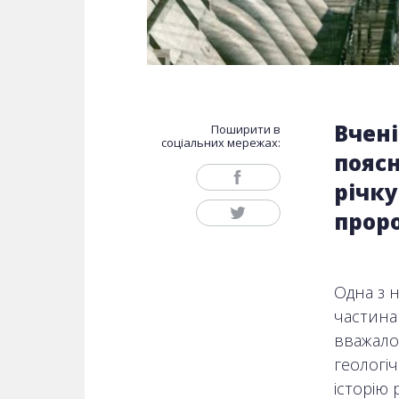
Вчені
Поширити в
соціальних мережах:
пояс
річку
проро
Одна з н
частина
вважало
геологі
історію 