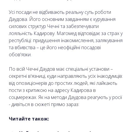
Усі посади не відбивають реальну суть роботи
Даудова. Його основним завданням є курування
силових структур Чечні та забезпечувати
лояльність Кадирову. Магомед відповідає за страх у
республіці: придушення інакомислення, залякування
та вбивства – це його неофіційні посадові
обов'язки.
По всій Чечні Даудов має спеціальні установи –
секретні в'язниці, куди направляють усіх інакодумців:
від опозиціонерів до простих людей, які лайкають
пости з критикою на адресу Кадирова в
соцмережах. Як на методи Даудова реагують у росії
- дивіться в сюжеті прямо зараз:
Читайте також: