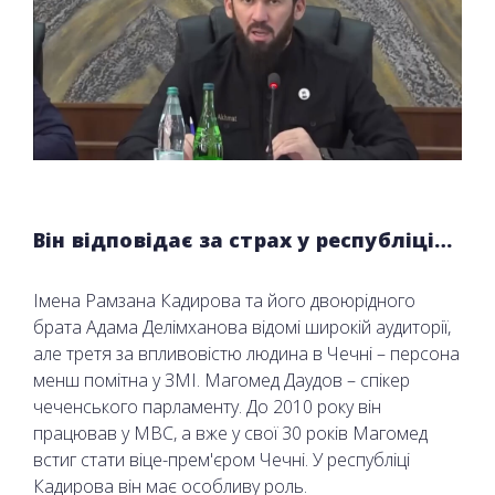
Він відповідає за страх у республіці…
Імена Рамзана Кадирова та його двоюрідного
брата Адама Делімханова відомі широкій аудиторії,
але третя за впливовістю людина в Чечні – персона
менш помітна у ЗМІ. Магомед Даудов – спікер
чеченського парламенту. До 2010 року він
працював у МВС, а вже у свої 30 років Магомед
встиг стати віце-прем'єром Чечні. У республіці
Кадирова він має особливу роль.