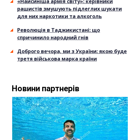
«Найсиніша армія світу»: керівники
рашистів змушують підлеглих шукати
для них наркотики та алкоголь
Революція в Таджикистані: що
спричинило народний гнів
Доброго вечора, ми з України: якою буде
третя військова марка країни