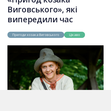
Виговського», які
випередили час
Пригоди козака Виговського
Цікаво