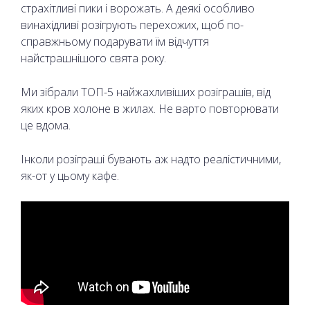
страхітливі пики і ворожать. А деякі особливо
винахідливі розігрують перехожих, щоб по-
справжньому подарувати їм відчуття
найстрашнішого свята року.
Ми зібрали ТОП-5 найжахливіших розіграшів, від
яких кров холоне в жилах. Не варто повторювати
це вдома.
Інколи розіграші бувають аж надто реалістичними,
як-от у цьому кафе.