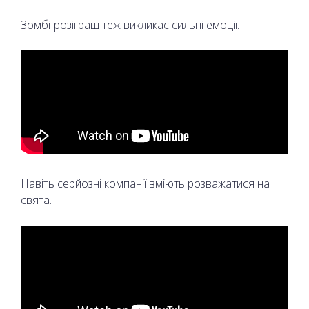
Зомбі-розіграш теж викликає сильні емоції.
Навіть серйозні компанії вміють розважатися на
свята.