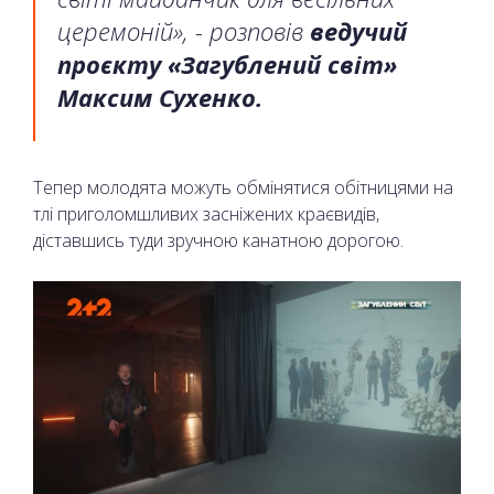
церемоній», - розповів
ведучий
проєкту «Загублений світ»
Максим Сухенко.
Тепер молодята можуть обмінятися обітницями на
тлі приголомшливих засніжених краєвидів,
діставшись туди зручною канатною дорогою.