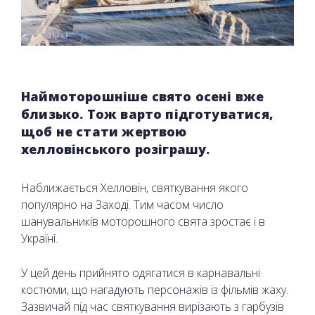
Наймоторошніше свято осені вже
близько. Тож варто підготуватися,
щоб не стати жертвою
хелловінського розіграшу.
Наближається Хелловін, святкування якого
популярно на Заході. Тим часом число
шанувальників моторошного свята зростає і в
Україні.
У цей день прийнято одягатися в карнавальні
костюми, що нагадують персонажів із фільмів жаху.
Зазвичай під час святкування вирізають з гарбузів