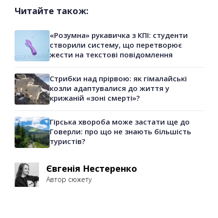
Читайте також:
«Розумна» рукавичка з КПІ: студенти
створили систему, що перетворює
жести на текстові повідомлення
Стрибки над прірвою: як гімалайські
козли адаптувалися до життя у
крижаній «зоні смерті»?
Гірська хвороба може застати ще до
Говерли: про що не знають більшість
туристів?
Євгенія Нестеренко
Автор сюжету