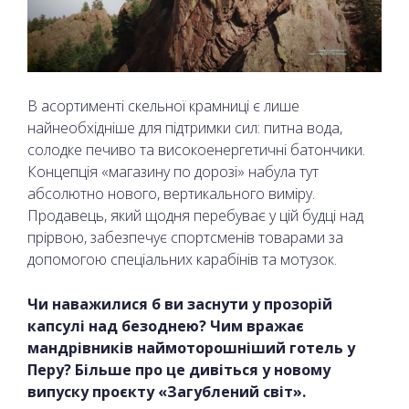
В асортименті скельної крамниці є лише
найнеобхідніше для підтримки сил: питна вода,
солодке печиво та високоенергетичні батончики.
Концепція «магазину по дорозі» набула тут
абсолютно нового, вертикального виміру.
Продавець, який щодня перебуває у цій будці над
прірвою, забезпечує спортсменів товарами за
допомогою спеціальних карабінів та мотузок.
Чи наважилися б ви заснути у прозорій
капсулі над безоднею? Чим вражає
мандрівників наймоторошніший готель у
Перу? Більше про це дивіться у новому
випуску проєкту «Загублений світ».