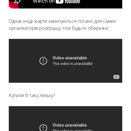
Однак іноді жарти закінчуються погано для самих
організаторів розіграшу, тож будьте обережні.
Купили б таку ляльку?