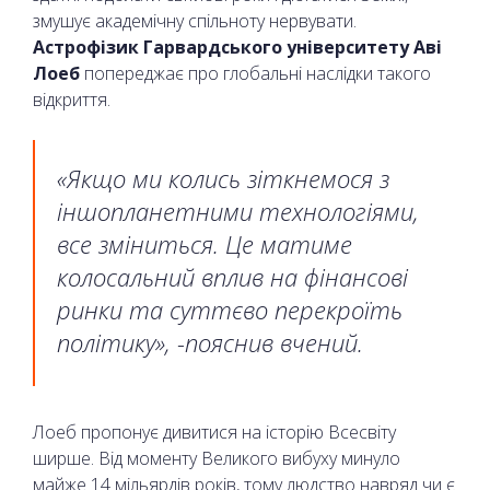
змушує академічну спільноту нервувати.
Астрофізик Гарвардського університету Аві
Лоеб
попереджає про глобальні наслідки такого
відкриття.
«Якщо ми колись зіткнемося з
іншопланетними технологіями,
все зміниться. Це матиме
колосальний вплив на фінансові
ринки та суттєво перекроїть
політику», -пояснив вчений.
Лоеб пропонує дивитися на історію Всесвіту
ширше. Від моменту Великого вибуху минуло
майже 14 мільярдів років, тому людство навряд чи є