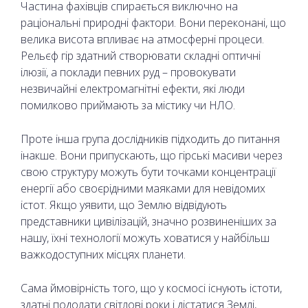
Частина фахівців спирається виключно на
раціональні природні фактори. Вони переконані, що
велика висота впливає на атмосферні процеси.
Рельєф гір здатний створювати складні оптичні
ілюзії, а поклади певних руд – провокувати
незвичайні електромагнітні ефекти, які люди
помилково приймають за містику чи НЛО.
Проте інша група дослідників підходить до питання
інакше. Вони припускають, що гірські масиви через
свою структуру можуть бути точками концентрації
енергії або своєрідними маяками для невідомих
істот. Якщо уявити, що Землю відвідують
представники цивілізацій, значно розвиненіших за
нашу, їхні технології можуть ховатися у найбільш
важкодоступних місцях планети.
Сама ймовірність того, що у космосі існують істоти,
здатні подолати світлові роки і дістатися Землі,