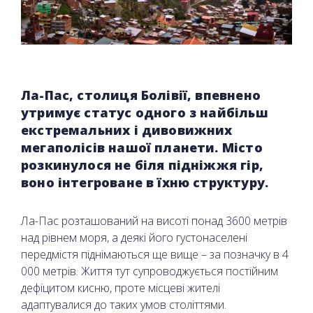
Ла-Пас, столиця Болівії, впевнено
утримує статус одного з найбільш
екстремальних і дивовижних
мегаполісів нашої планети. Місто
розкинулося не біля підніжжя гір,
воно інтегроване в їхню структуру.
Ла-Пас розташований на висоті понад 3600 метрів
над рівнем моря, а деякі його густонаселені
передмістя піднімаються ще вище – за позначку в 4
000 метрів. Життя тут супроводжується постійним
дефіцитом кисню, проте місцеві жителі
адаптувалися до таких умов століттями.