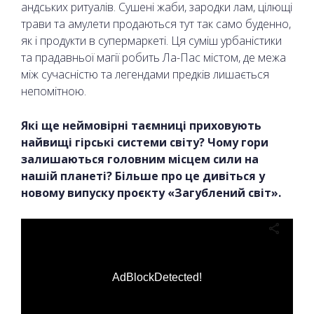
андських ритуалів. Сушені жаби, зародки лам, цілющі
трави та амулети продаються тут так само буденно,
як і продукти в супермаркеті. Ця суміш урбаністики
та прадавньої магії робить Ла-Пас містом, де межа
між сучасністю та легендами предків лишається
непомітною.
Які ще неймовірні таємниці приховують
найвищі гірські системи світу? Чому гори
залишаються головним місцем сили на
нашій планеті? Більше про це дивіться у
новому випуску проєкту «Загублений світ».
AdBlockDetected!