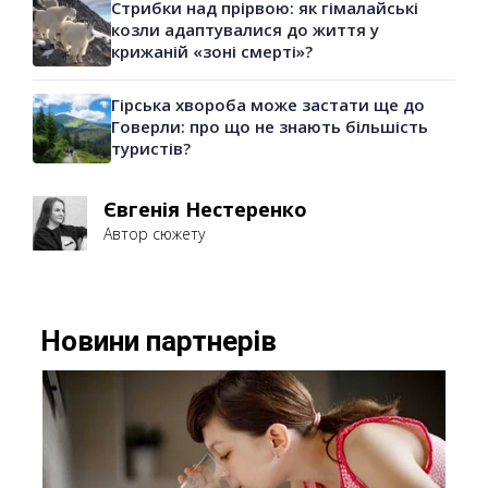
Стрибки над прірвою: як гімалайські
козли адаптувалися до життя у
крижаній «зоні смерті»?
Гірська хвороба може застати ще до
Говерли: про що не знають більшість
туристів?
Євгенія Нестеренко
Автор сюжету