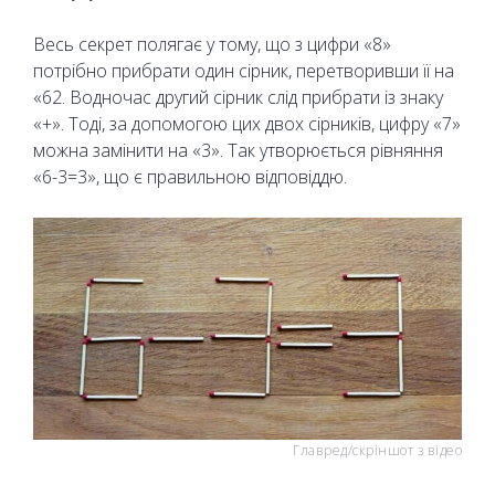
Весь секрет полягає у тому, що з цифри «8»
потрібно прибрати один сірник, перетворивши її на
«62. Водночас другий сірник слід прибрати із знаку
«+». Тоді, за допомогою цих двох сірників, цифру «7»
можна замінити на «3». Так утворюється рівняння
«6-3=3», що є правильною відповіддю.
Главред/скріншот з відео