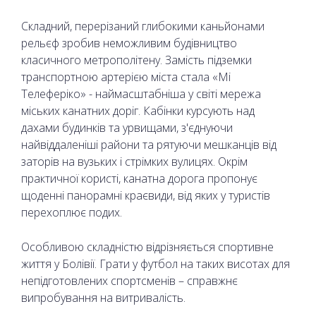
Складний, перерізаний глибокими каньйонами
рельєф зробив неможливим будівництво
класичного метрополітену. Замість підземки
транспортною артерією міста стала «Мі
Телеферіко» - наймасштабніша у світі мережа
міських канатних доріг. Кабінки курсують над
дахами будинків та урвищами, з'єднуючи
найвіддаленіші райони та рятуючи мешканців від
заторів на вузьких і стрімких вулицях. Окрім
практичної користі, канатна дорога пропонує
щоденні панорамні краєвиди, від яких у туристів
перехоплює подих.
Особливою складністю відрізняється спортивне
життя у Болівії. Грати у футбол на таких висотах для
непідготовлених спортсменів – справжнє
випробування на витривалість.