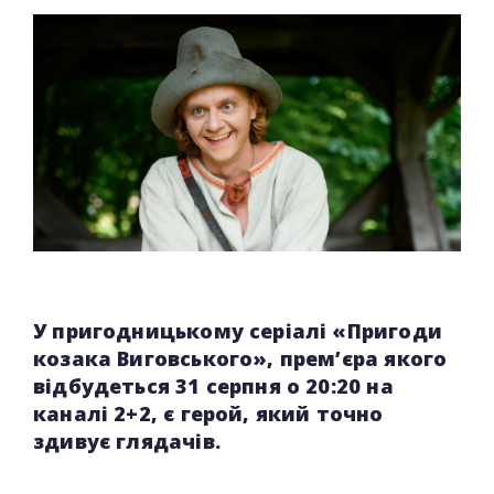
У пригодницькому серіалі «Пригоди
козака Виговського», прем’єра якого
відбудеться 31 серпня о 20:20 на
каналі 2+2, є герой, який точно
здивує глядачів.