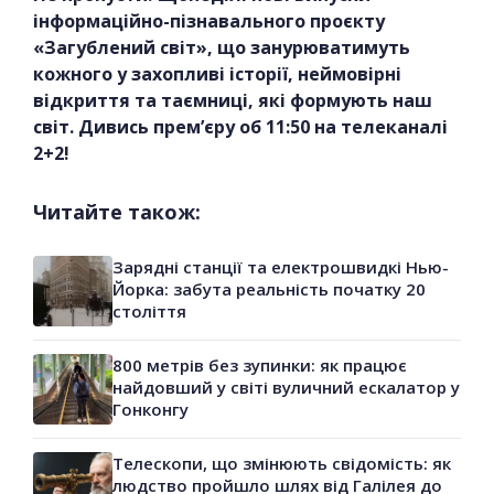
інформаційно-пізнавального проєкту
«Загублений світ», що занурюватимуть
кожного у захопливі історії, неймовірні
відкриття та таємниці, які формують наш
світ. Дивись прем’єру об 11:50 на телеканалі
2+2!
Читайте також:
Зарядні станції та електрошвидкі Нью-
Йорка: забута реальність початку 20
століття
800 метрів без зупинки: як працює
найдовший у світі вуличний ескалатор у
Гонконгу
Телескопи, що змінюють свідомість: як
людство пройшло шлях від Галілея до