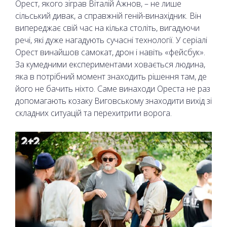
Орест, якого зіграв Віталій Ажнов, – не лише
сільський дивак, а справжній геній-винахідник. Він
випереджає свій час на кілька століть, вигадуючи
речі, які дуже нагадують сучасні технології. У серіалі
Орест винайшов самокат, дрон і навіть «фейсбук».
За кумедними експериментами ховається людина,
яка в потрібний момент знаходить рішення там, де
його не бачить ніхто. Саме винаходи Ореста не раз
допомагають козаку Виговському знаходити вихід зі
складних ситуацій та перехитрити ворога.