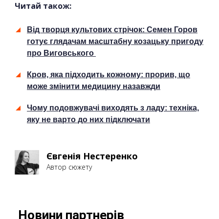
Читай також:
Від творця культових стрічок: Семен Горов
готує глядачам масштабну козацьку пригоду
про Виговського
Кров, яка підходить кожному: прорив, що
може змінити медицину назавжди
Чому подовжувачі виходять з ладу: техніка,
яку не варто до них підключати
Євгенія Нестеренко
Автор сюжету