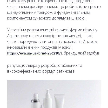
глибокому рівні. Їхня ефективність підтверджена
численними дослідженнями, що робить їх не просто
швидкоплинним трендом, а фундаментальним
компонентом сучасного догляду за шкірою.
У статті ми розглянемо дві ключові форми вітаміну
А: ретинолу та ретиналю (ретинальдегіду), — які
часто породжують питання в споживачів. А також
інноваційні лінійки продуктів Medik8 (
), бренду, який здобув
https://eva.ua/ua/brnd-236210/
репутацію лідера у розробці стабільних та
високоефективних формул ретиноїдів.