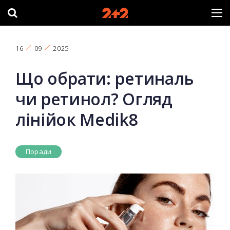
16
09
2025
Що обрати: ретиналь
чи ретинол? Огляд
лінійок Medik8
Поради