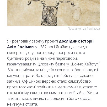
Проєкт Акіма Галімова
Як розповів у своєму проєкті
дослідник історії
Акім Галімов
, у 1382 році Ягайло вдався до
відверто підступного кроку – запросив своїх
бунтівних родичів на мирні переговори,
гарантувавши їм цілковиту безпеку. Щойно Кейстут і
Вітовт прибули на місце, їх схопили озброєні люди і
кинули за ґрати. За кілька днів Кейстут загадково
загинув. Офіційною версією стало самогубство,
проте тогочасні політики не мали сумнівів: старого
князя ліквідували за прямим наказом Ягайла. Життя
Вітовта також висіло на волосині і його чекала
неминуча страта.