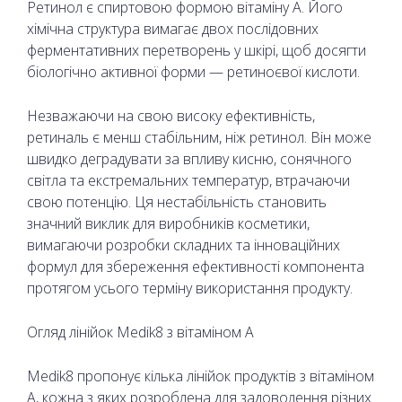
Ретинол є спиртовою формою вітаміну А. Його
хімічна структура вимагає двох послідовних
ферментативних перетворень у шкірі, щоб досягти
біологічно активної форми — ретиноєвої кислоти.
Незважаючи на свою високу ефективність,
ретиналь є менш стабільним, ніж ретинол. Він може
швидко деградувати за впливу кисню, сонячного
світла та екстремальних температур, втрачаючи
свою потенцію. Ця нестабільність становить
значний виклик для виробників косметики,
вимагаючи розробки складних та інноваційних
формул для збереження ефективності компонента
протягом усього терміну використання продукту.
Огляд лінійок Medik8 з вітаміном А
Medik8 пропонує кілька лінійок продуктів з вітаміном
А, кожна з яких розроблена для задоволення різних