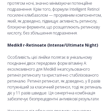
протягом ночі, значно мінімізуючи потенційне
подразнення. Крім того, формули Intelligent Retinol
посилені клімбазолом — проривним компонентом,
який, як доведено, підвищує активність ретинолу,
блокуючи ферменти, що розщеплюють ретиноєву
кислоту, без збільшення подразнення.
Medik8 r-Retinoate (Intense/Ultimate Night)
Особливість цієї лінійки полягає в унікальному
поєднанні двох передових форм вітаміну А:
ексклюзивного для Medik8 інкапсульованого
ретиніл ретиноату та кристалічно стабілізованого
ретиналю. Ретиніл ретиноат, як доведено, у 8 разів
потужніший за класичний ретинол, тоді як ретиналь
діє у 11 разів швидше. Ця синергічна комбінація
забезпечує безпрецедентні антивікові результати.
Незалежно від обраного продукту, ключовим