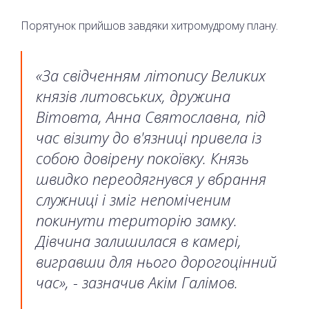
Порятунок прийшов завдяки хитромудрому плану.
«За свідченням літопису Великих
князів литовських, дружина
Вітовта, Анна Святославна, під
час візиту до в'язниці привела із
собою довірену покоївку. Князь
швидко переодягнувся у вбрання
служниці і зміг непоміченим
покинути територію замку.
Дівчина залишилася в камері,
вигравши для нього дорогоцінний
час», - зазначив Акім Галімов.