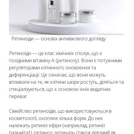
Ретиноїди — основа антивікового догляду
Ретиноїди — це клас хімічних сполук, що є
похідними вітаміну А (ретинолу). Вони є потужними
регуляторами клітинного оновлення та
диференціації. Це означає, що вони можуть
впливати на те, як клітини шкіри ростуть, діляться та
спеціалізуються, що є основою їхніх видатних
переваг.
Сімейство ретиноїдів, що використовуються в
косметології, охоплює кілька форм. До них
належать ретиніл ефіри (наприклад, ретиніл
пальмітат), ретинол, ретиналь (також відомий як