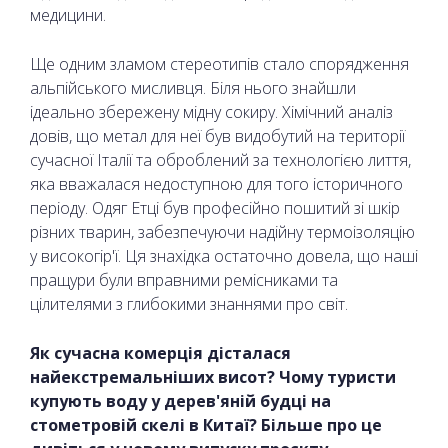
медицини.
Ще одним зламом стереотипів стало спорядження
альпійського мисливця. Біля нього знайшли
ідеально збережену мідну сокиру. Хімічний аналіз
довів, що метал для неї був видобутий на території
сучасної Італії та оброблений за технологією лиття,
яка вважалася недоступною для того історичного
періоду. Одяг Етці був професійно пошитий зі шкір
різних тварин, забезпечуючи надійну термоізоляцію
у високогір'ї. Ця знахідка остаточно довела, що наші
пращури були вправними ремісниками та
цілителями з глибокими знаннями про світ.
Як сучасна комерція дісталася
найекстремальніших висот? Чому туристи
купують воду у дерев'яній будці на
стометровій скелі в Китаї? Більше про це