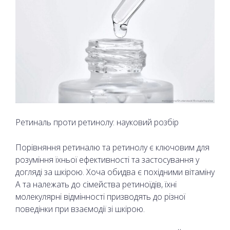
Ретиналь проти ретинолу: науковий розбір
Порівняння ретиналю та ретинолу є ключовим для
розуміння їхньої ефективності та застосування у
догляді за шкірою. Хоча обидва є похідними вітаміну
А та належать до сімейства ретиноїдів, їхні
молекулярні відмінності призводять до різної
поведінки при взаємодії зі шкірою.