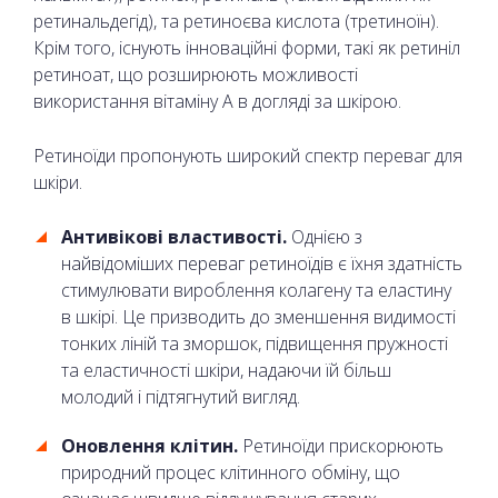
ретинальдегід), та ретиноєва кислота (третиноїн).
Крім того, існують інноваційні форми, такі як ретиніл
ретиноат, що розширюють можливості
використання вітаміну А в догляді за шкірою.
Ретиноїди пропонують широкий спектр переваг для
шкіри.
Антивікові властивості.
Однією з
найвідоміших переваг ретиноїдів є їхня здатність
стимулювати вироблення колагену та еластину
в шкірі. Це призводить до зменшення видимості
тонких ліній та зморшок, підвищення пружності
та еластичності шкіри, надаючи їй більш
молодий і підтягнутий вигляд.
Оновлення клітин.
Ретиноїди прискорюють
природний процес клітинного обміну, що