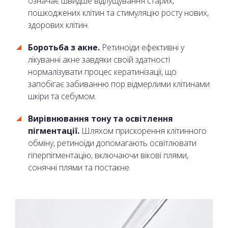
означає швидше відлущування старих,
пошкоджених клітин та стимуляцію росту нових,
здорових клітин.
Боротьба з акне.
Ретиноїди ефективні у
лікуванні акне завдяки своїй здатності
нормалізувати процес кератинізації, що
запобігає забиванню пор відмерлими клітинами
шкіри та себумом.
Вирівнювання тону та освітлення
пігментації.
Шляхом прискорення клітинного
обміну, ретиноїди допомагають освітлювати
гіперпігментацію, включаючи вікові плями,
сонячні плями та постакне.