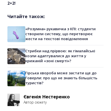
2+2!
Читайте також:
«Розумна» рукавичка з КПІ: студенти
створили систему, що перетворює
жести на текстові повідомлення
Стрибки над прірвою: як гімалайські
козли адаптувалися до життя у
крижаній «зоні смерті»?
Гірська хвороба може застати ще до
Говерли: про що не знають більшість
туристів?
Євгенія Нестеренко
Автор сюжету