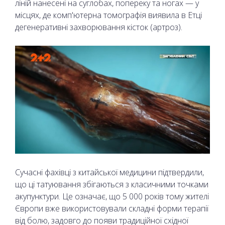
ліній нанесені на суглобах, попереку та ногах — у
місцях, де комп'ютерна томографія виявила в Етці
дегенеративні захворювання кісток (артроз).
Сучасні фахівці з китайської медицини підтвердили,
що ці татуювання збігаються з класичними точками
акупунктури. Це означає, що 5 000 років тому жителі
Європи вже використовували складні форми терапії
від болю, задовго до появи традиційної східної