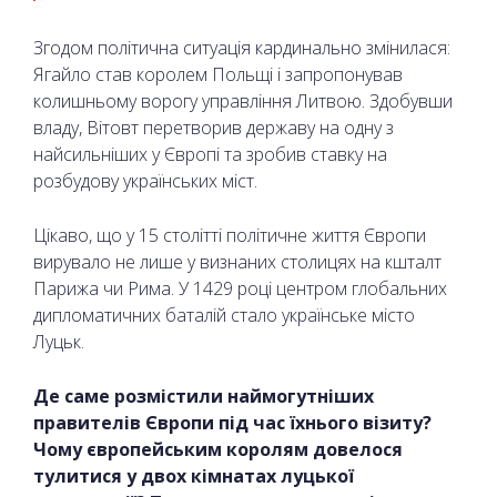
Згодом політична ситуація кардинально змінилася:
Ягайло став королем Польщі і запропонував
колишньому ворогу управління Литвою. Здобувши
владу, Вітовт перетворив державу на одну з
найсильніших у Європі та зробив ставку на
розбудову українських міст.
Цікаво, що у 15 столітті політичне життя Європи
вирувало не лише у визнаних столицях на кшталт
Парижа чи Рима. У 1429 році центром глобальних
дипломатичних баталій стало українське місто
Луцьк.
Де саме розмістили наймогутніших
правителів Європи під час їхнього візиту?
Чому європейським королям довелося
тулитися у двох кімнатах луцької