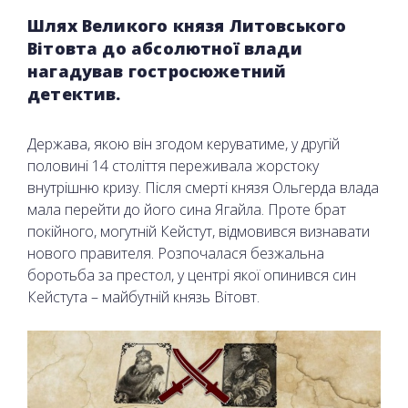
Шлях Великого князя Литовського
Вітовта до абсолютної влади
нагадував гостросюжетний
детектив.
Держава, якою він згодом керуватиме, у другій
половині 14 століття переживала жорстоку
внутрішню кризу. Після смерті князя Ольгерда влада
мала перейти до його сина Ягайла. Проте брат
покійного, могутній Кейстут, відмовився визнавати
нового правителя. Розпочалася безжальна
боротьба за престол, у центрі якої опинився син
Кейстута – майбутній князь Вітовт.