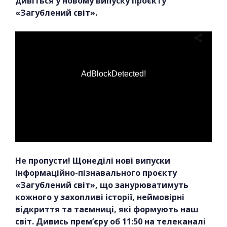
дивіться у новому випуску проєкту
«Загублений світ».
AdBlockDetected!
Не пропусти! Щонеділі нові випуски
інформаційно-пізнавального проєкту
«Загублений світ», що занурюватимуть
кожного у захопливі історії, неймовірні
відкриття та таємниці, які формують наш
світ. Дивись прем’єру об 11:50 на телеканалі