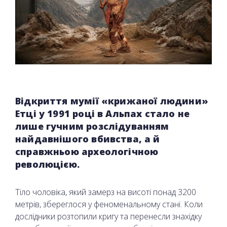
Відкриття мумії «крижаної людини»
Етці у 1991 році в Альпах стало не
лише гучним розслідуванням
найдавнішого вбивства, а й
справжньою археологічною
революцією.
Тіло чоловіка, який замерз на висоті понад 3200
метрів, збереглося у феноменальному стані. Коли
дослідники розтопили кригу та перенесли знахідку