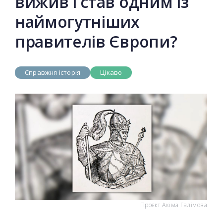
вижив і став одним із
наймогутніших
правителів Європи?
Справжня історія
Цікаво
Проєкт Акіма Галімова