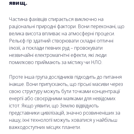
явищ.
Частина фахівців спирається виключно на
раціональні природні фактори. Вони переконані, що
велика висота впливає на атмосферні процеси.
Рельєф гір здатний створювати складні оптичні
ілюзії, а поклади певних руд – провокувати
незвичайні електромагнітні ефекти, які люди
помилково приймають за містику чи НЛО.
Проте інша група дослідників підходить до питання
інакше. Вони припускають, що гірські масиви через
свою структуру можуть бути точками концентрації
енергії або своєрідними маяками для невідомих
істот. Якщо уявити, що Землю відвідують
представники цивілізацій, значно розвиненіших за
нашу, їхні технології можуть ховатися у найбільш
важкодоступних місцях планети.