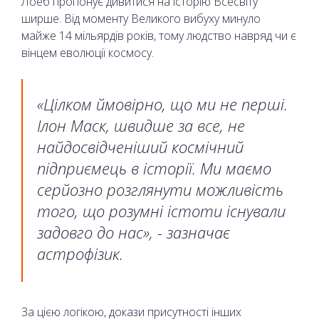
Лоеб пропонує дивитися на історію Всесвіту
ширше. Від моменту Великого вибуху минуло
майже 14 мільярдів років, тому людство навряд чи є
вінцем еволюції космосу.
«Цілком ймовірно, що ми не перші.
Ілон Маск, швидше за все, не
найдосвідченіший космічний
підприємець в історії. Ми маємо
серйозно розглянути можливість
того, що розумні істоти існували
задовго до нас», - зазначає
астрофізик.
За цією логікою, докази присутності інших