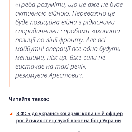
«Треба розуміти, що це вже не буде
активною війною. Переважно це
буде позиційна війна з рідкісними
спорадичними спробами захопити
позиції по лінії фронту. Але всі
майбутні операції все одно будуть
меншими, ніж ця. Вже сили не
вистачає на такі речі», -
резюмував Арестович.
Читайте також:
З ФСБ до української армії: колишній офіцер
російських спецслужб воює на боці України