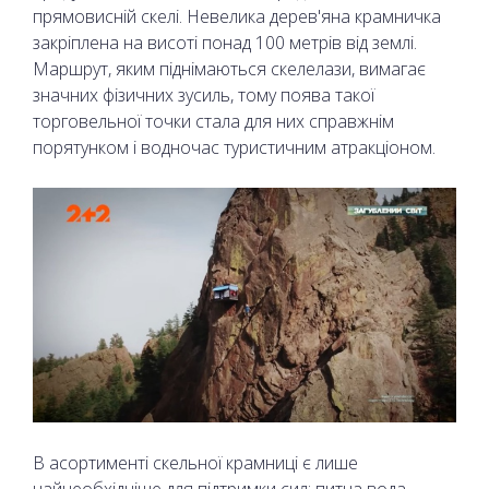
прямовисній скелі. Невелика дерев'яна крамничка
закріплена на висоті понад 100 метрів від землі.
Маршрут, яким піднімаються скелелази, вимагає
значних фізичних зусиль, тому поява такої
торговельної точки стала для них справжнім
порятунком і водночас туристичним атракціоном.
В асортименті скельної крамниці є лише
найнеобхідніше для підтримки сил: питна вода,