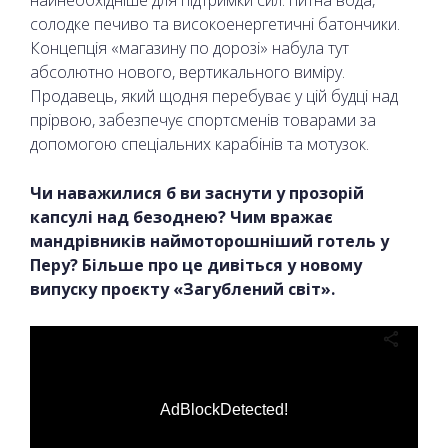
солодке печиво та високоенергетичні батончики.
Концепція «магазину по дорозі» набула тут
абсолютно нового, вертикального виміру.
Продавець, який щодня перебуває у цій будці над
прірвою, забезпечує спортсменів товарами за
допомогою спеціальних карабінів та мотузок.
Чи наважилися б ви заснути у прозорій
капсулі над безоднею? Чим вражає
мандрівників наймоторошніший готель у
Перу? Більше про це дивіться у новому
випуску проєкту «Загублений світ».
AdBlockDetected!