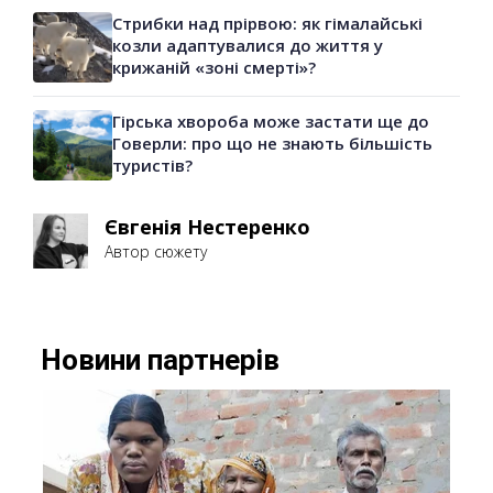
Стрибки над прірвою: як гімалайські
козли адаптувалися до життя у
крижаній «зоні смерті»?
Гірська хвороба може застати ще до
Говерли: про що не знають більшість
туристів?
Євгенія Нестеренко
Автор сюжету