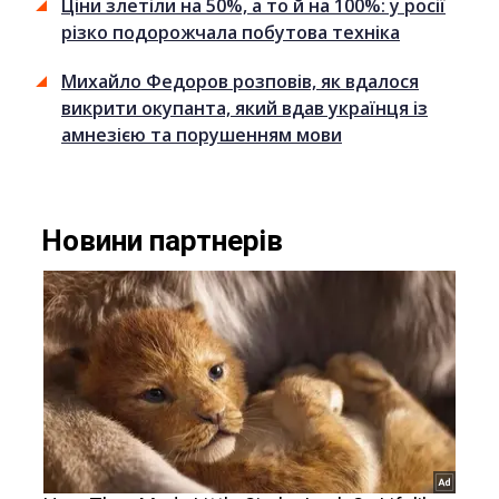
Ціни злетіли на 50%, а то й на 100%: у росії
різко подорожчала побутова техніка
Михайло Федоров розповів, як вдалося
викрити окупанта, який вдав українця із
амнезією та порушенням мови