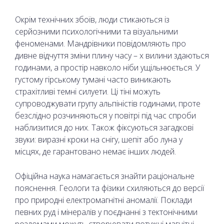
Окрім технічних збоїв, люди стикаються із
серйозними психологічними та візуальними
феноменами. Мандрівники повідомляють про
дивне відчуття зміни плину часу – х вилини здаються
годинами, а простір навколо ніби ущільнюється. У
густому гірському тумані часто виникають
страхітливі темні силуети. Ці тіні можуть
супроводжувати групу альпіністів годинами, проте
безслідно розчиняються у повітрі під час спроби
наблизитися до них. Також фіксуються загадкові
звуки: виразні кроки на снігу, шепіт або луна у
місцях, де гарантовано немає інших людей.
Офіційна наука намагається знайти раціональне
пояснення. Геологи та фізики схиляються до версії
про природні електромагнітні аномалії. Поклади
певних руд і мінералів у поєднанні з тектонічними
розломами можуть створювати потужні магнітні