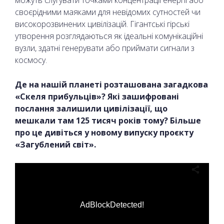
своєрідними маяками для невідомих сутностей чи
високорозвинених цивілізацій. Гігантські гірські
утворення розглядаються як ідеальні комунікаційні
вузли, здатні генерувати або приймати сигнали з
космосу.
Де на нашій планеті розташована загадкова
«Скеля прибульців»? Які зашифровані
послання залишили цивілізації, що
мешкали там 125 тисяч років тому? Більше
про це дивіться у новому випуску проєкту
«Загублений світ».
AdBlockDetected!