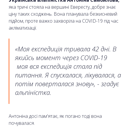
яка тричі стояла на вершині Евересту, добре знає
ціну таких сходжень. Вона планувала безкисневий
підйом, проте важко захворіла на COVID-19 під час
акліматизації.
«Моя експедиція тривала 42 дні. В
якийсь момент через COVID-19
моя вся експедиція стала під
питання. Я спускалася, лікувалася, а
потім поверталася знову», - згадує
альпіністка.
Антоніна досі пам'ятає, як погано тоді вона
почувалася.