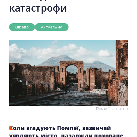
катастрофи
Цікаво
Актуально
Помпеї. Unsplash
Коли згадують Помпеї, зазвичай
уявляють місто, назавжди поховане