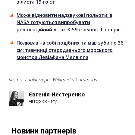
з листа 19-го ст
Може відновити надзвукові польоти: в
NASA готуються випробувати
революційний літак X-59 із «Sonic Thump»
Полював на собі подібних та мав зуби по 36
см: таємниці стародавнього морського
монстра Левіафана Мелвілла
Фото: Zunkir через Wikimedia Commons
Євгенія Нестеренко
Автор сюжету