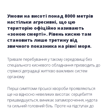
Умови на висоті понад 8000 метрів
настільки агресивні, що цю
територію офіційно називають
«зоною смерті». Рівень кисню там
становить лише третину від
звичного показника на рівні моря.
Тривале перебування у такому середовищі без
спеціального кисневого обладнання призводить до
стрімкої деградації життєво важливих систем
організму.
Перші симптоми гірської хвороби проявляються
ще на відносно невеликих висотах: серцебиття
пришвидшується, виникає запаморочення, нудота
та сильний головний біль. Проте на підступах до