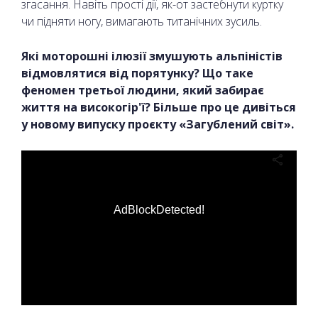
згасання. Навіть прості дії, як-от застебнути куртку
чи підняти ногу, вимагають титанічних зусиль.
Які моторошні ілюзії змушують альпіністів
відмовлятися від порятунку? Що таке
феномен третьої людини, який забирає
життя на високогір'ї? Більше про це дивіться
у новому випуску проєкту «Загублений світ».
AdBlockDetected!