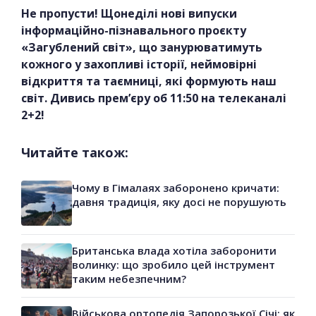
Не пропусти! Щонеділі нові випуски
інформаційно-пізнавального проєкту
«Загублений світ», що занурюватимуть
кожного у захопливі історії, неймовірні
відкриття та таємниці, які формують наш
світ. Дивись прем’єру об 11:50 на телеканалі
2+2!
Читайте також:
Чому в Гімалаях заборонено кричати:
давня традиція, яку досі не порушують
Британська влада хотіла заборонити
волинку: що зробило цей інструмент
таким небезпечним?
Військова ортопедія Запорозької Січі: як