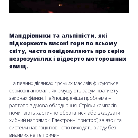
Мандрівники та альпіністи, які
підкорюють високі гори по всьому
світу, часто повідомляють про серію
незрозумілих і відверто моторошних
явищ.
На певних ділянках гірських масивів фіксуються
серйозні аномалії, які змушують засумніватися у
законах фізики. Найпоширеніша проблема –
раптова відмова обладнання. Стрілки компасів
починають хаотично обертатися або вказувати
хибний напрямок. Електронні пристрої, зв'язок та
системи навігації повністю виходять з ладу без
видимих на те причин.