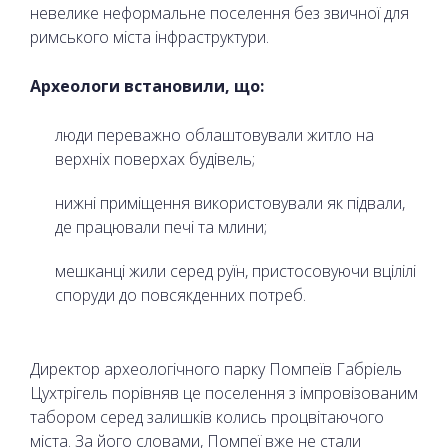
невелике неформальне поселення без звичної для
римського міста інфраструктури.
Археологи встановили, що:
люди переважно облаштовували житло на
верхніх поверхах будівель;
нижні приміщення використовували як підвали,
де працювали печі та млини;
мешканці жили серед руїн, пристосовуючи вцілілі
споруди до повсякденних потреб.
Директор археологічного парку Помпеїв Габріель
Цухтрігель порівняв це поселення з імпровізованим
табором серед залишків колись процвітаючого
міста. За його словами, Помпеї вже не стали