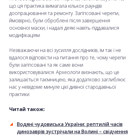
що ця практика вимагала кількох раундів
доопрацювання та ремонту. Загіпсовані черепи,
ймовірно, були оброблені після завершення
основної маски, і надалі деякі навіть піддавалися
модифікаціям.
Незважаючи на всі зусилля дослідників, їм так і не
вдалося відповісти на питання про те, чому черепи
були загіпсовані та як саме вони
використовувалися. Археологи визнають, що це
залишається таємницею, яка додатково заглиблює
нас у невідоме минуле цієї дивної стародавньої
практики.
Читай також:
Водяні чудовиська України: рептилій часів
динозаврів зустрічали на Волині – свідчення