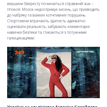
вершини Евересту починається справжній жах –
гіпоксія. Мозок недоотримує кисень, що призводить
до набряку та важких когнітивних порушень.
Спортсмени втрачають здатність адекватно
оцінювати реальність, забувають елементарні
навички безпеки та стикаються з потужними
галюцинаціями.
Українська альпіністка Антоніна Самойлова,