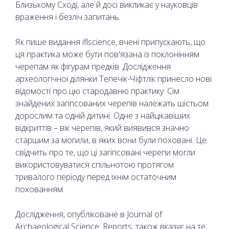
Близькому Сході, але й досі викликає у науковців
враження і безліч запитань.
Як пише видання iflscience, вчені припускають, що
ця практика може бути пов'язана із поклонінням
черепам як фігурам предків. Дослідження
археологічної ділянки Тепечік-Чіфтлік принесло нові
відомості про цю стародавню практику. Сім
знайдених загіпсованих черепів належать шістьом
дорослим та одній дитині. Одне з найцікавіших
відкриттів – вік черепів, який виявився значно
старшим за могили, в яких вони були поховані. Це
свідчить про те, що ці загіпсовані черепи могли
використовуватися спільнотою протягом
тривалого періоду перед їхнім остаточним
похованням.
Дослідження, опубліковане в Journal of
Archaeological Science: Reports, також вказує на те,