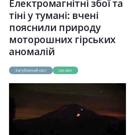
Електромагнітні збої та
тіні у тумані: вчені
пояснили природу
моторошних гірських
аномалій
Загублений світ
Цікаво