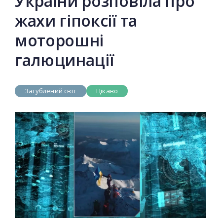
України розповіла про
жахи гіпоксії та
моторошні
галюцинації
Загублений світ
Цікаво