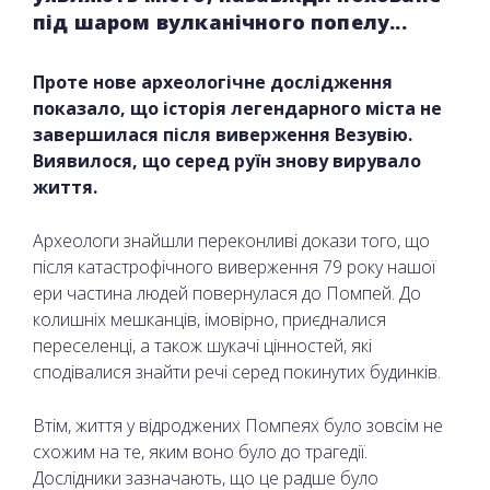
під шаром вулканічного попелу...
Проте нове археологічне дослідження
показало, що історія легендарного міста не
завершилася після виверження Везувію.
Виявилося, що серед руїн знову вирувало
життя.
Археологи знайшли переконливі докази того, що
після катастрофічного виверження 79 року нашої
ери частина людей повернулася до Помпей. До
колишніх мешканців, імовірно, приєдналися
переселенці, а також шукачі цінностей, які
сподівалися знайти речі серед покинутих будинків.
Втім, життя у відроджених Помпеях було зовсім не
схожим на те, яким воно було до трагедії.
Дослідники зазначають, що це радше було