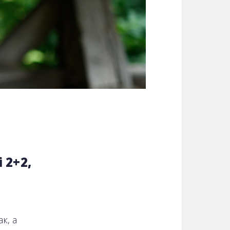
 2+2,
к, а