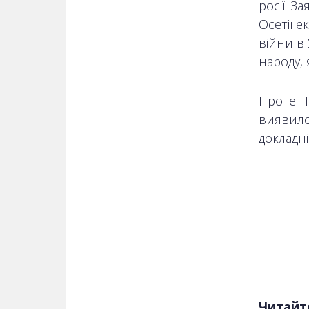
росії. З
Осетії е
війни в
народу, 
Проте П
виявило
докладні
Читайт