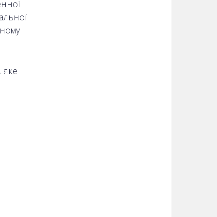
енної
вальної
нному
 яке