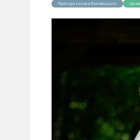
Пригоди козака Виговського
Ціка