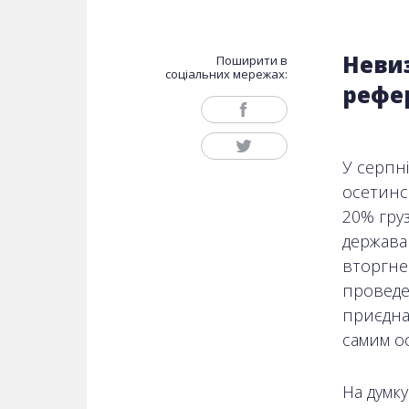
Неви
Поширити в
соціальних мережах:
рефе
У серпні
осетинсь
20% гру
держава 
вторгне
проведе
приєднан
самим о
На думку