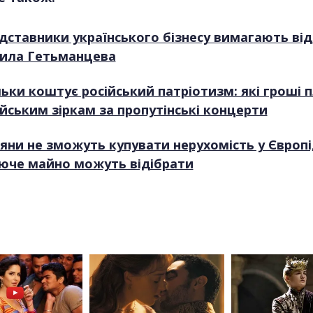
дставники українського бізнесу вимагають ві
ила Гетьманцева
льки коштує російський патріотизм: які гроші 
ійським зіркам за пропутінські концерти
іяни не зможуть купувати нерухомість у Європі,
уюче майно можуть відібрати