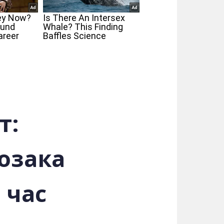
т:
озака
 час