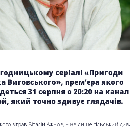
игодницькому серіалі «Пригоди
а Виговського», прем’єра якого
деться 31 серпня о 20:20 на каналі
ой, який точно здивує глядачів.
кого зіграв Віталій Ажнов, – не лише сільський дива