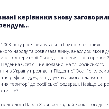
знані керівники знову заговорил
рендум…
 2008 року росія звинуватила Грузію в геноциді
кого народу та розв'язала війну, внаслідок якої від
зинської території. Сьогодні це невизнана проросі
Південна Осетія. І нещодавно, на тлі російського
ння в Україну президент Південної Осетії оголоси
ння референдуму, за підсумками якого планується
ня території до російської федерації. Навіщо це рос
сетинам?
 політолога Павла Жовніренка, цей крок сьогодні 