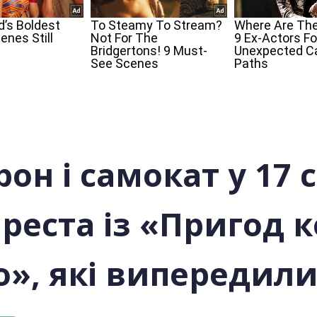
он і самокат у 17 с
реста із «Пригод к
», які випередили