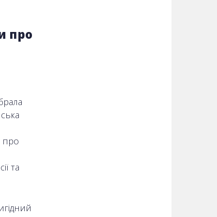
и про
ібрала
йська
в про
ії та
вигідний