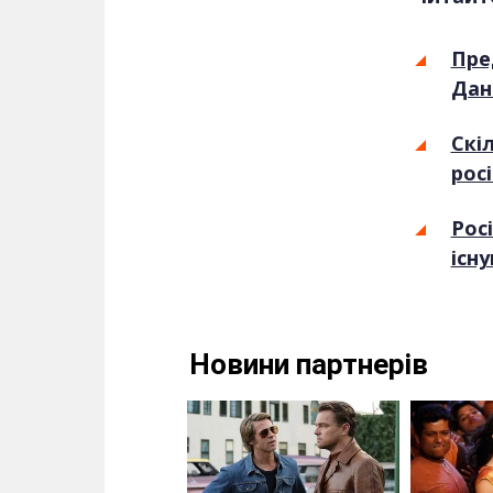
Пре
Дан
Скі
рос
Рос
існ