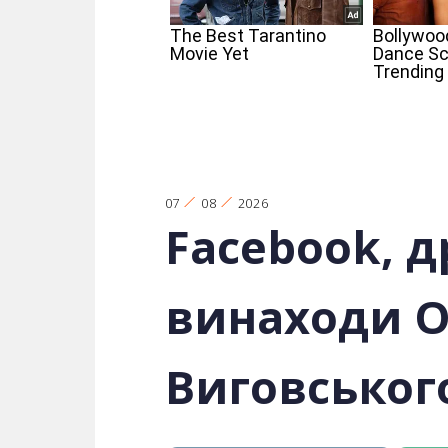
07
08
2026
Facebook, др
винаходи О
Виговського