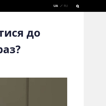
UA
RU
тися до
раз?