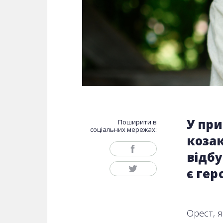
У пр
Поширити в
соціальних мережах:
козак
відбу
є гер
Орест, я