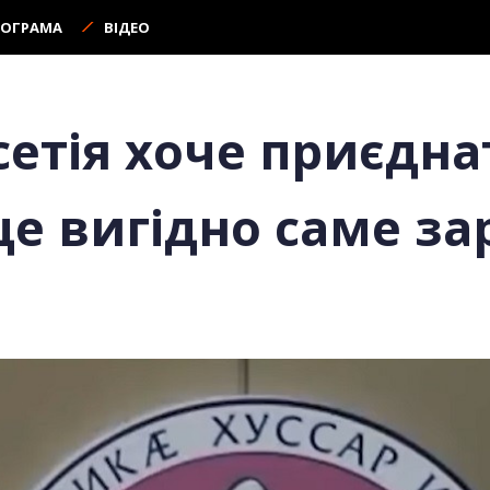
РОГРАМА
ВІДЕО
етія хоче приєдна
 це вигідно саме за