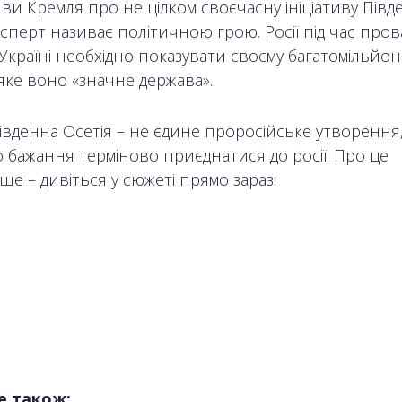
аяви Кремля про не цілком своєчасну ініціативу Півд
ксперт називає політичною грою. Росії під час про
 Україні необхідно показувати своєму багатомільйо
яке воно «значне держава».
івденна Осетія – не єдине проросійське утворення,
 бажання терміново приєднатися до росії. Про це
ше – дивіться у сюжеті прямо зараз:
е також: