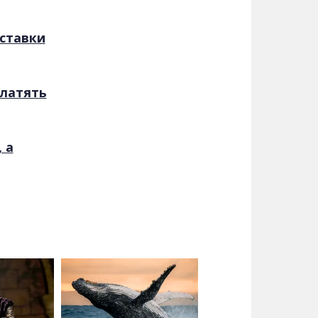
дставки
платять
 а