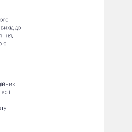
ого
вихід до
яння,
мою
ційних
ер і
ату