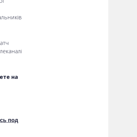
ої
альників
матч
леканалі
ете на
сь под