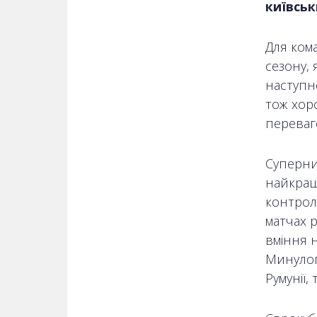
київсь
Для ком
сезону,
наступн
тож хор
переваг
Суперни
найкращ
контрол
матчах 
вміння 
Минулог
Румунії,