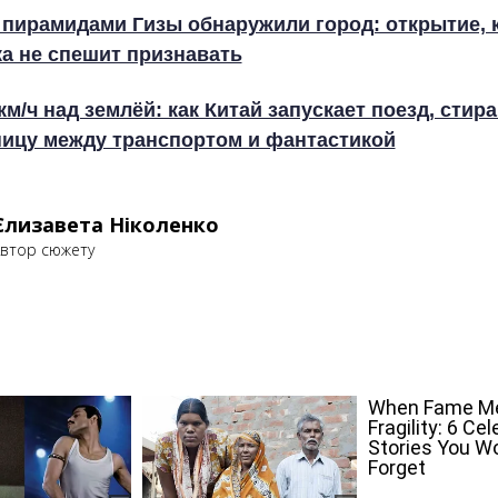
 пирамидами Гизы обнаружили город: открытие, 
ка не спешит признавать
км/ч над землёй: как Китай запускает поезд, сти
ницу между транспортом и фантастикой
Єлизавета Ніколенко
втор сюжету