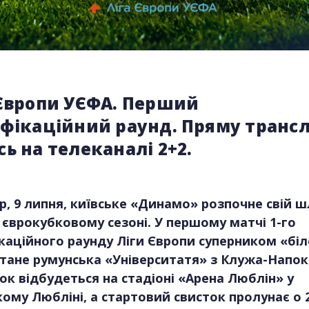
 Європи УЄФА. Перший
іфікаційний раунд. Пряму транс
ь на телеканалі 2+2.
р, 9 липня, київське «Динамо» розпочне свій ш
єврокубковому сезоні. У першому матчі 1-го
каційного раунду Ліги Європи суперником «біл
стане румунська «Університатя» з Клужа-Напок
к відбудеться на стадіоні «Арена Люблін» у
ому Любліні, а стартовий свисток пролунає о 2