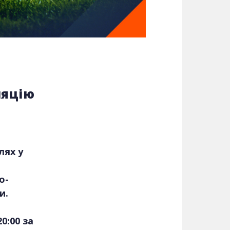
ляцію
лях у
о-
и.
0:00 за