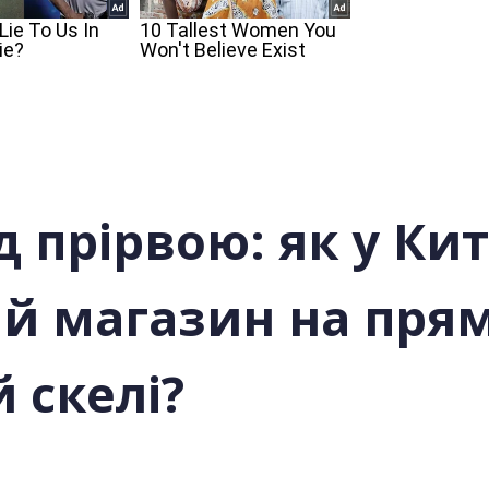
д прірвою: як у Ки
й магазин на пря
 скелі?