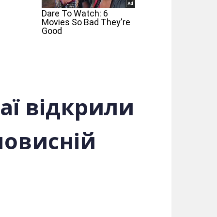
таї відкрили
мовисній