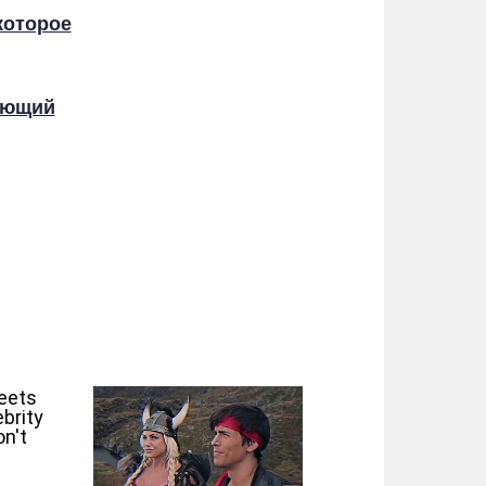
которое
рающий