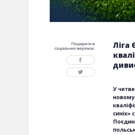
Ліга
Поширити в
соціальних мережах:
квал
дивис
У четве
новому 
кваліфі
синіх» 
Поєдино
польськ