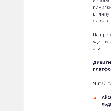
Єврокуб
помилки
вплинут
очікує 
Не проп
«Динамо»
2+2.
Дивити
платфор
Читай т
Айс
льд