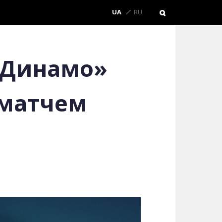
UA
RU
 «Динамо»
 матчем