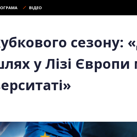
РОГРАМА
ВІДЕО
кубкового сезону:
шлях у Лізі Європи
верситаті»