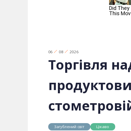
06
08
2026
Торгівля на
продуктови
стометровій
Загублений світ
Цікаво