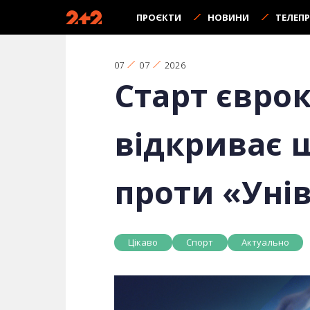
ПРОЄКТИ
НОВИНИ
ТЕЛЕП
07
07
2026
Старт євро
відкриває 
проти «Уні
Цікаво
Спорт
Актуально