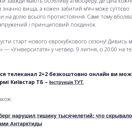
ки завжди мають особливу атмосферу, де ціна кожн
 значно вища, а кожен забитий м'яч може суттєво
и на долю всього протистояння. Саме тому вболів
напружений і принциповий поєдинок.
усти старт нового єврокубкового сезону! Дивись 
 — «Університатя» у четвер, 9 липня, о 20:00 на те
ся телеканал 2+2 безкоштовно онлайн ви мож
мі Київстар ТБ –
Інструкція ТУТ.
акож:
берг нарушил тишину тысячелетий: что скрывало
ами Антарктиды