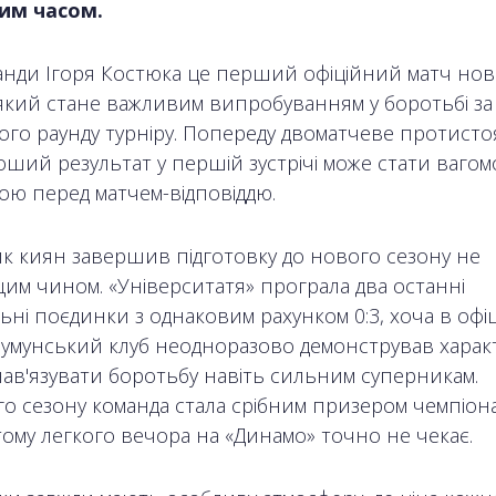
ким часом.
анди Ігоря Костюка це перший офіційний матч нов
 який стане важливим випробуванням у боротьбі за 
ого раунду турніру. Попереду двоматчеве протисто
оший результат у першій зустрічі може стати ваго
ою перед матчем-відповіддю.
к киян завершив підготовку до нового сезону не
им чином. «Університатя» програла два останні
ьні поєдинки з однаковим рахунком 0:3, хоча в офі
румунський клуб неодноразово демонстрував характ
нав'язувати боротьбу навіть сильним суперникам.
о сезону команда стала срібним призером чемпіон
 тому легкого вечора на «Динамо» точно не чекає.