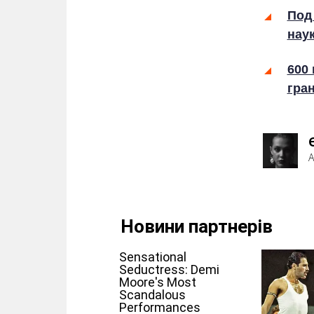
Под
нау
600 
гра
А