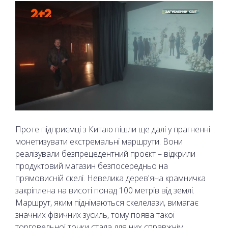
Проте підприємці з Китаю пішли ще далі у прагненні
монетизувати екстремальні маршрути. Вони
реалізували безпрецедентний проєкт – відкрили
продуктовий магазин безпосередньо на
прямовисній скелі. Невелика дерев'яна крамничка
закріплена на висоті понад 100 метрів від землі.
Маршрут, яким піднімаються скелелази, вимагає
значних фізичних зусиль, тому поява такої
торговельної точки стала для них справжнім