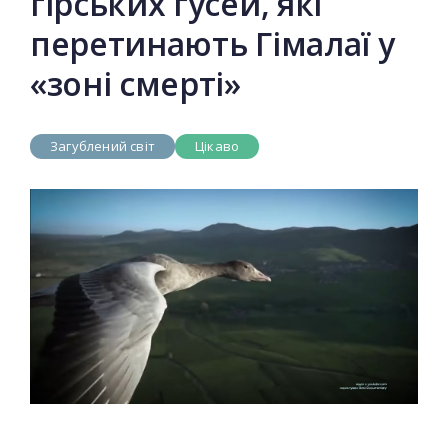
гірських гусей, які
перетинають Гімалаї у
«зоні смерті»
Загублений світ
Цікаво