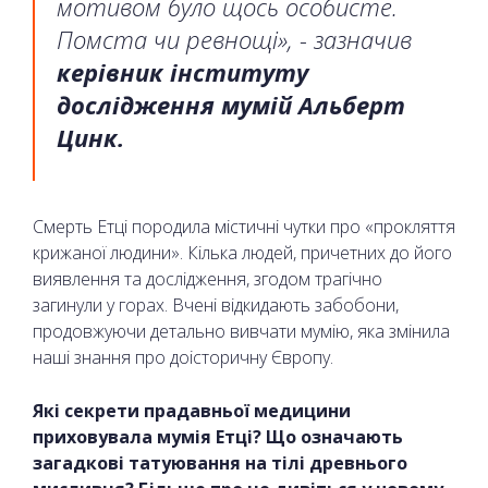
мотивом було щось особисте.
Помста чи ревнощі», - зазначив
керівник інституту
дослідження мумій Альберт
Цинк.
Смерть Етці породила містичні чутки про «прокляття
крижаної людини». Кілька людей, причетних до його
виявлення та дослідження, згодом трагічно
загинули у горах. Вчені відкидають забобони,
продовжуючи детально вивчати мумію, яка змінила
наші знання про доісторичну Європу.
Які секрети прадавньої медицини
приховувала мумія Етці? Що означають
загадкові татуювання на тілі древнього