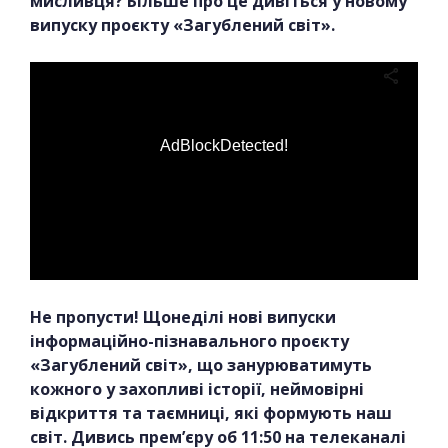
мисливця? Більше про це дивіться у новому
випуску проєкту «Загублений світ».
AdBlockDetected!
Не пропусти! Щонеділі нові випуски
інформаційно-пізнавального проєкту
«Загублений світ», що занурюватимуть
кожного у захопливі історії, неймовірні
відкриття та таємниці, які формують наш
світ. Дивись прем’єру об 11:50 на телеканалі