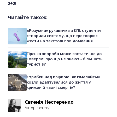
2+2!
Читайте також:
«Розумна» рукавичка з КПІ: студенти
створили систему, що перетворює
жести на текстові повідомлення
Гірська хвороба може застати ще до
Говерли: про що не знають більшість
туристів?
Стрибки над прірвою: як гімалайські
козли адаптувалися до життя у
крижаній «зоні смерті»?
Євгенія Нестеренко
Автор сюжету