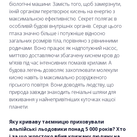
біологічні машини. Замість того, щоб замерзнути,
їхній організм перетворює кисень на енергію з
максимальною ефективністю. Секрет полягає в
особливій будові внутрішніх органів. Серце цього
птаха значно більше і потужніше відносно
загальних розмірів тіла, порівняно з рівнинними
родичами. Воно працює як надпотужний насос,
миттєво доставляючи збагачену киснем кров до
м'язів під час інтенсивних помахів крилами. А
будова легень дозволяє захоплювати молекули
кисню навіть із максимально розрідженого
гірського повітря. Вони доводять людству, що
природа завжди знаходить геніальні шляхи для
виживання у найнепривітніших куточках нашої
планети.
Яку криваву таємницю приховували
альпійські льодовики понад 5 000 років? Хто
і за що жорстоко вбив крижану людину на