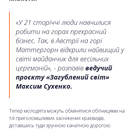
«У 21 сторіччі люди навчилися
робити на горах прекрасний
бізнес. Так, в Австрії на горі
Маттергорн відкрили найвищий у
світі майданчик для весільних
церемоній», - розповів
ведучий
проєкту «Загублений світ»
Максим Сухенко.
Тепер молодята можуть обмінятися обітницями на
тлі приголомшливих засніжених краєвидів,
діставшись туди зручною канатною дорогою.