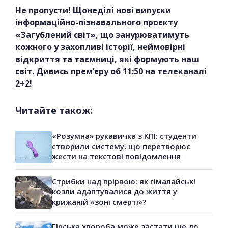
Не пропусти! Щонеділі нові випуски
інформаційно-пізнавального проєкту
«Загублений світ», що занурюватимуть
кожного у захопливі історії, неймовірні
відкриття та таємниці, які формують наш
світ. Дивись прем’єру об 11:50 на телеканалі
2+2!
Читайте також:
«Розумна» рукавичка з КПІ: студенти
створили систему, що перетворює
жести на текстові повідомлення
Стрибки над прірвою: як гімалайські
козли адаптувалися до життя у
крижаній «зоні смерті»?
Гірська хвороба може застати ще до