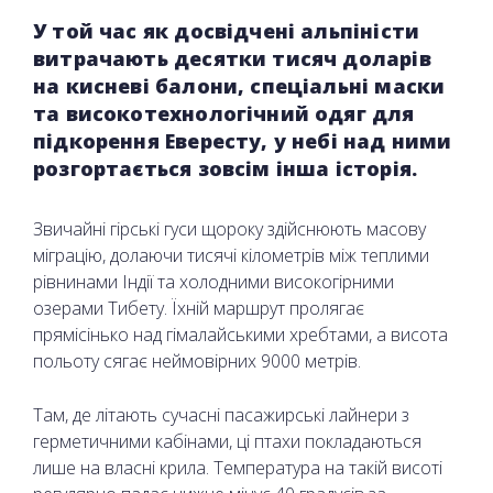
У той час як досвідчені альпіністи
витрачають десятки тисяч доларів
на кисневі балони, спеціальні маски
та високотехнологічний одяг для
підкорення Евересту, у небі над ними
розгортається зовсім інша історія.
Звичайні гірські гуси щороку здійснюють масову
міграцію, долаючи тисячі кілометрів між теплими
рівнинами Індії та холодними високогірними
озерами Тибету. Їхній маршрут пролягає
прямісінько над гімалайськими хребтами, а висота
польоту сягає неймовірних 9000 метрів.
Там, де літають сучасні пасажирські лайнери з
герметичними кабінами, ці птахи покладаються
лише на власні крила. Температура на такій висоті