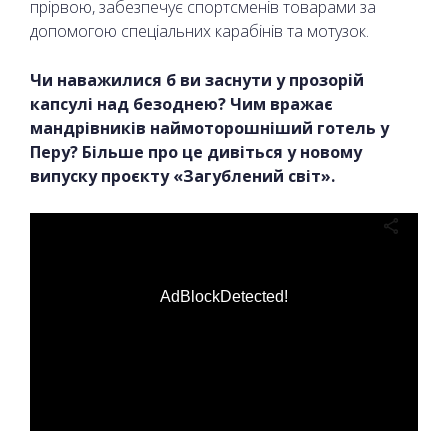
прірвою, забезпечує спортсменів товарами за
допомогою спеціальних карабінів та мотузок.
Чи наважилися б ви заснути у прозорій
капсулі над безоднею? Чим вражає
мандрівників наймоторошніший готель у
Перу? Більше про це дивіться у новому
випуску проєкту «Загублений світ».
AdBlockDetected!