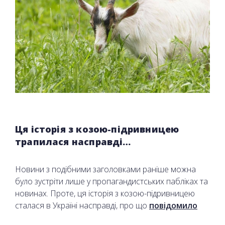
Ця історія з козою-підривницею
трапилася насправді…
Новини з подібними заголовками раніше можна
було зустріти лише у пропагандистських пабліках та
новинах. Проте, ця історія з козою-підривницею
сталася в Україні насправді, про що
повідомило