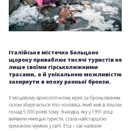
Італійське містечко Больцано
щороку приваблює тисячі туристів не
лише своїми гірськолижними
трасами, а й унікальною можливістю
зазирнути в епоху ранньої бронзи.
У місцевому археологічному музеї за броньованим
склом зберігається тіло чоловіка, який жив в Альпах
понад 5 000 років тому. Знахідка, яку у 1991 році
виявили німецькі туристи, стала найстаршою
крижаною мумією у світі. Етці – так назвали