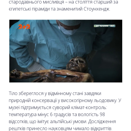
стародавнього мисливця – на століття старший за
єгипетські піраміди та знаменитий Стоунхендж.
Тіло збереглося у відмінному стані завдяки
природній консервації у високогірному льодовику. У
музеї підтримується суворий клімат-контроль:
температура мінус 6 градусів та вологість 98
відсотків, що імітує альпійські умови. Дослідження
рештків принесло науковцям чимало відкриттів.