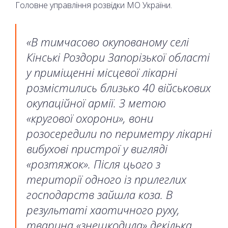
Головне управління розвідки МО України.
«В тимчасово окупованому селі
Кінські Роздори Запорізької області
у приміщенні місцевої лікарні
розмістились близько 40 військових
окупаційної армії. З метою
«кругової охорони», вони
розосередили по периметру лікарні
вибухові пристрої у вигляді
«розтяжок». Після цього з
території одного із прилеглих
господарств зайшла коза. В
результаті хаотичного руху,
тварина «знешкодила» декілька