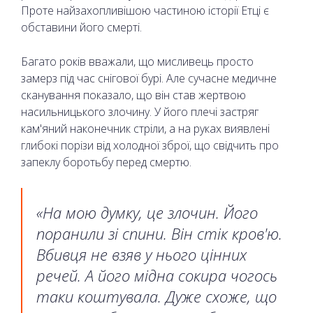
Проте найзахопливішою частиною історії Етці є
обставини його смерті.
Багато років вважали, що мисливець просто
замерз під час снігової бурі. Але сучасне медичне
сканування показало, що він став жертвою
насильницького злочину. У його плечі застряг
кам'яний наконечник стріли, а на руках виявлені
глибокі порізи від холодної зброї, що свідчить про
запеклу боротьбу перед смертю.
«На мою думку, це злочин. Його
поранили зі спини. Він стік кров'ю.
Вбивця не взяв у нього цінних
речей. А його мідна сокира чогось
таки коштувала. Дуже схоже, що