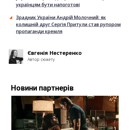
українцям бути напоготові
Зрадник України Андрій Молочний: як
колишній друг Сергія Притули став рупором
пропаганди кремля
Євгенія Нестеренко
Автор сюжету