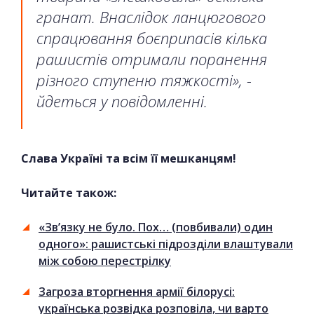
гранат. Внаслідок ланцюгового
спрацювання боєприпасів кілька
рашистів отримали поранення
різного ступеню тяжкості», -
йдеться у повідомленні.
Слава Україні та всім її мешканцям!
Читайте також:
«Зв’язку не було. Пох… (повбивали) один
одного»: рашистські підрозділи влаштували
між собою перестрілку
Загроза вторгнення армії білорусі:
українська розвідка розповіла, чи варто