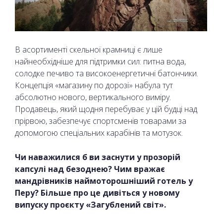
В асортименті скельної крамниці є лише
найнеобхідніше для підтримки сил: питна вода,
солодке печиво та високоенергетичні батончики.
Концепція «магазину по дорозі» набула тут
абсолютно нового, вертикального виміру.
Продавець, який щодня перебуває у цій будці над
прірвою, забезпечує спортсменів товарами за
допомогою спеціальних карабінів та мотузок.
Чи наважилися б ви заснути у прозорій
капсулі над безоднею? Чим вражає
мандрівників наймоторошніший готель у
Перу? Більше про це дивіться у новому
випуску проєкту «Загублений світ».