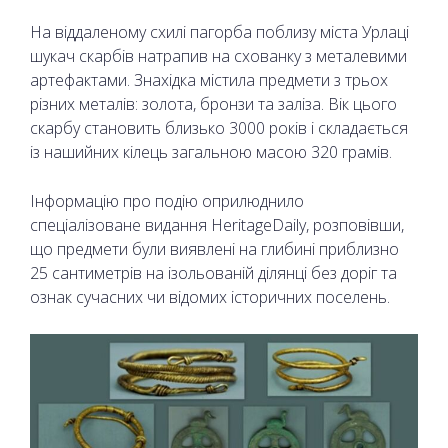
На віддаленому схилі пагорба поблизу міста Урлаці
шукач скарбів натрапив на схованку з металевими
артефактами. Знахідка містила предмети з трьох
різних металів: золота, бронзи та заліза. Вік цього
скарбу становить близько 3000 років і складається
із нашийних кілець загальною масою 320 грамів.
Інформацію про подію оприлюднило
спеціалізоване видання HeritageDaily, розповівши,
що предмети були виявлені на глибині приблизно
25 сантиметрів на ізольованій ділянці без доріг та
ознак сучасних чи відомих історичних поселень.