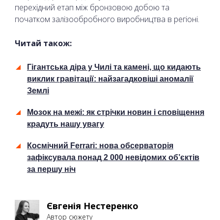
перехідний етап між бронзовою добою та
початком залізообробного виробництва в регіоні.
Читай також:
Гігантська діра у Чилі та камені, що кидають
виклик гравітації: найзагадковіші аномалії
Землі
Мозок на межі: як стрічки новин і сповіщення
крадуть нашу увагу
Космічний Ferrari: нова обсерваторія
зафіксувала понад 2 000 невідомих об’єктів
за першу ніч
Євгенія Нестеренко
Автор сюжету