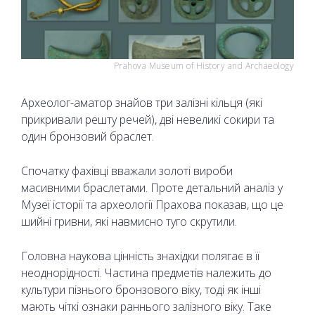
Prahova Museum of History and Archaeology
Археолог-аматор знайов три залізні кільця (які
прикривали решту речей), дві невеликі сокири та
один бронзовий браслет.
Спочатку фахівці вважали золоті вироби
масивними браслетами. Проте детальний аналіз у
Музеї історії та археології Прахова показав, що це
шийні гривни, які навмисно туго скрутили.
Головна наукова цінність знахідки полягає в її
неоднорідності. Частина предметів належить до
культури пізнього бронзового віку, тоді як інші
мають чіткі ознаки раннього залізного віку. Таке