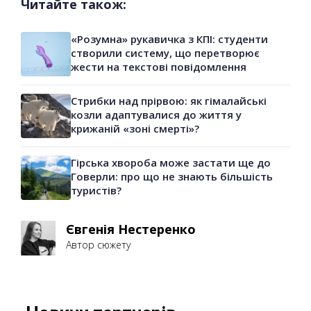
Читайте також:
«Розумна» рукавичка з КПІ: студенти
створили систему, що перетворює
жести на текстові повідомлення
Стрибки над прірвою: як гімалайські
козли адаптувалися до життя у
крижаній «зоні смерті»?
Гірська хвороба може застати ще до
Говерли: про що не знають більшість
туристів?
Євгенія Нестеренко
Автор сюжету