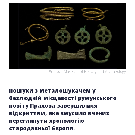
Prahova Museum of History and Archaeology
Пошуки з металошукачем у
безлюдній місцевості румунського
повіту Прахова завершилися
відкриттям, яке змусило вчених
переглянути хронологію
стародавньої Європи.