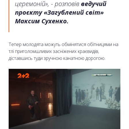
церемоній», - розповів
ведучий
проєкту «Загублений світ»
Максим Сухенко.
Тепер молодята можуть обмінятися обітницями на
тлі приголомшливих засніжених краєвидів,
діставшись туди зручною канатною дорогою.