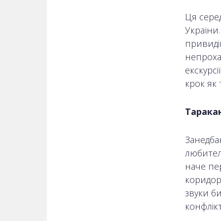
Ця сере
України.
привиді
непроха
екскурсі
крок як
Таракан
Занедбан
любител
наче пер
коридор
звуки би
конфлікт