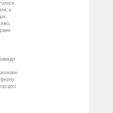
 голоси
ля, а
ок.
ливо,
орами.
 завжди
Хелловін
сферну
орі досі