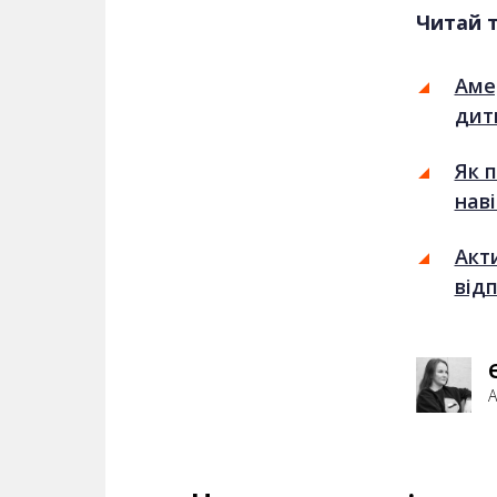
Читай 
Аме
дит
Як 
наві
Акти
відп
А