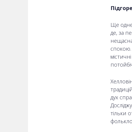
Підгор
Ще одне 
де, за п
нещасна 
спокою. 
містичні
потойбі
Хелловін
традиці
дух спра
Досліджу
тільки о
фолькло