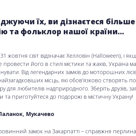
джуючи їх, ви дізнаєтеся більше
ію та фольклор нашої країни…
1 жовтня світ відзначає Хелловін (Halloween), і як
 провести його в стилі містики та жахів, Україна м
увати. Від легендарних замків до моторошних лісів
найзагадковіших місць, які обов’язково створять по
у для любителів надприродного. Зберіть друзів, за
и та приготуйтеся до подорожі в містичну Україну!
Паланок, Мукачево
ровинний замок на Закарпатті – справжня перлина