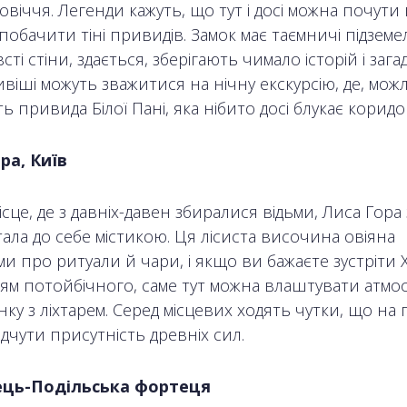
віччя. Легенди кажуть, що тут і досі можна почути
і побачити тіні привидів. Замок має таємничі підземел
сті стіни, здається, зберігають чимало історій і загад
віші можуть зважитися на нічну екскурсію, де, мож
ть привида Білої Пані, яка нібито досі блукає корид
ра, Київ
ісце, де з давніх-давен збиралися відьми, Лиса Гора
ала до себе містикою. Ця лісиста височина овіяна
и про ритуали й чари, і якщо ви бажаєте зустріти 
ттям потойбічного, саме тут можна влаштувати атмо
ку з ліхтарем. Серед місцевих ходять чутки, що на г
дчути присутність древніх сил.
ець-Подільська фортеця