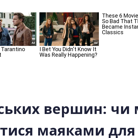
рських вершин: чи
итися маяками для