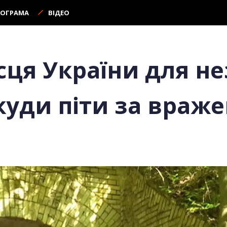
РОГРАМА
ВІДЕО
сця України для н
 куди піти за враж