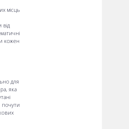
их місць
 від
ематичні
ти кожен
льно для
ра, яка
тані
а почути
ькових