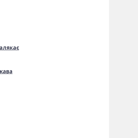
налякає
ржава