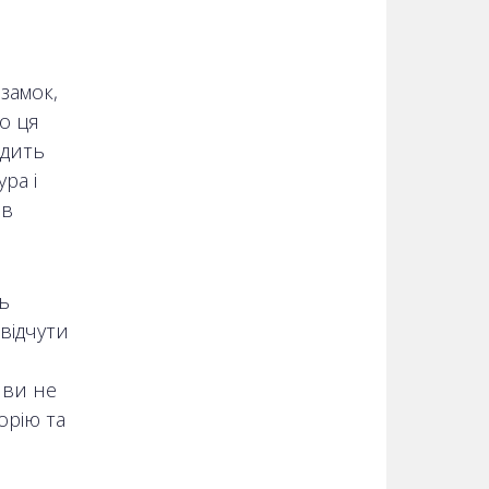
замок,
о ця
одить
ра і
ів
ь
відчути
, ви не
орію та