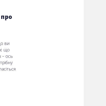
 про
що ви
ає що
 – ось
трібну
пасіться