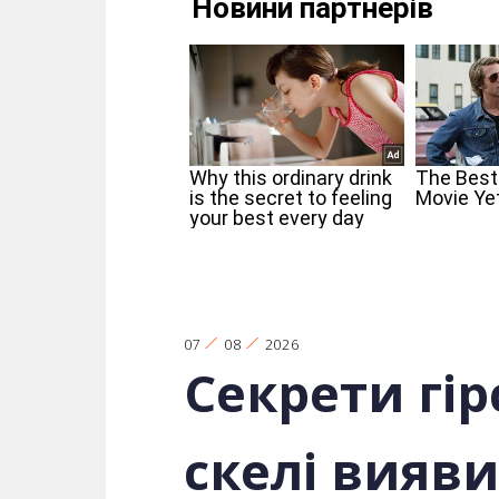
07
08
2026
Секрети гі
скелі вияв