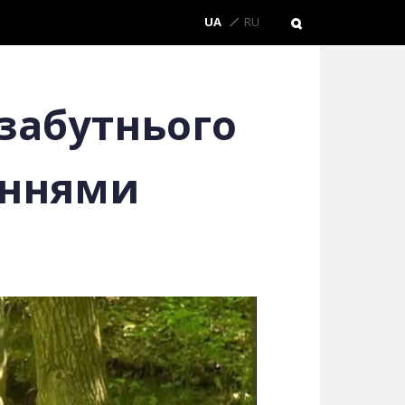
UA
RU
езабутнього
еннями