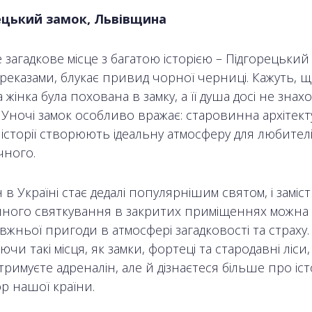
ецький замок, Львівщина
загадкове місце з багатою історією – Підгорецький 
ереказами, блукає привид чорної черниці. Кажуть, щ
жінка була похована в замку, а її душа досі не знах
Уночі замок особливо вражає: старовинна архітекту
 історії створюють ідеальну атмосферу для любител
чного.
 в Україні стає дедалі популярнішим святом, і заміст
йного святкування в закритих приміщеннях можна 
вжньої пригоди в атмосфері загадковості та страху.
ючи такі місця, як замки, фортеці та стародавні ліси
тримуєте адреналін, але й дізнаєтеся більше про іст
р нашої країни.