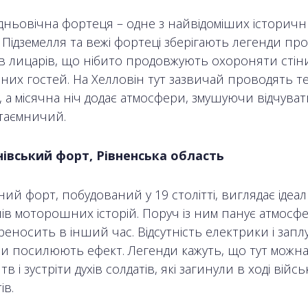
дньовічна фортеця – одне з найвідоміших історичн
 Підземелля та вежі фортеці зберігають легенди про
в лицарів, що нібито продовжують охороняти стіни
них гостей. На Хелловін тут зазвичай проводять т
ї, а місячна ніч додає атмосфери, змушуючи відчува
 таємничий.
івський форт, Рівненська область
ий форт, побудований у 19 столітті, виглядає ідеа
ів моторошних історій. Поруч із ним панує атмосфе
еносить в інший час. Відсутність електрики і заплу
и посилюють ефект. Легенди кажуть, що тут можн
тв і зустріти духів солдатів, які загинули в ході війс
ів.