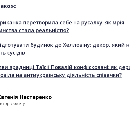
також:
риканка перетворила себе на русалку: як мрія
инства стала реальністю?
підготувати будинок до Хелловіну: декор, який 
ть сусідів
ви зрадниці Таїсії Повалій конфісковані: як де
овіла на антиукраїнську діяльність співачки?
Євгенія Нестеренко
втор сюжету