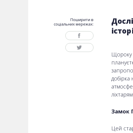
Дослі
Поширити в
соціальних мережах:
істор
Щороку 3
плануєте
запропон
добірка 
атмосфер
ліхтарям
Замок 
Цей ста