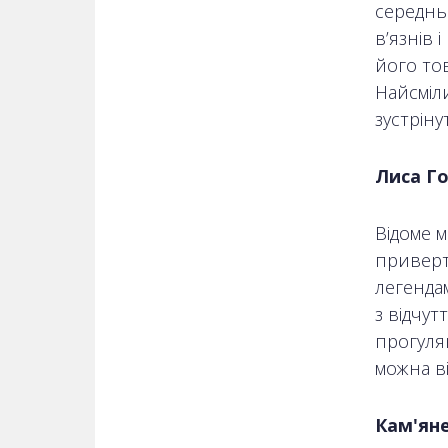
середньо
в’язнів 
його тов
Найсміли
зустріну
Лиса Го
Відоме м
приверт
легендам
з відчу
прогулян
можна ві
Кам'ян