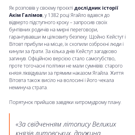
Як розповів у своєму проєкті
дослідник історії
Акім Галімов
, у 1382 році Ягайло вдався до
відверто підступного кроку – запросив своїх
бунтівних родичів на мирні переговори,
гарантувавши їм цілковиту безпеку. Щойно Кейстут і
Вітовт прибули на місце, їх схопили озброєні люди і
кинули за ґрати. За кілька днів Кейстут загадково
загинув. Офіційною версією стало самогубство,
проте тогочасні політики не мали сумнівів: старого
князя ліквідували за прямим наказом Ягайла. Життя
Вітовта також висіло на волосині і його чекала
неминуча страта.
Порятунок прийшов завдяки хитромудрому плану.
«За свідченням літопису Великих
князів литовських, дружина