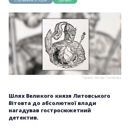
Справжня історія
Цікаво
Проєкт Акіма Галімова
Шлях Великого князя Литовського
Вітовта до абсолютної влади
нагадував гостросюжетний
детектив.