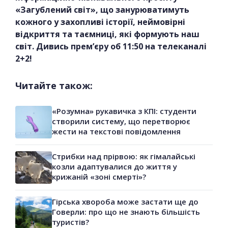
«Загублений світ», що занурюватимуть
кожного у захопливі історії, неймовірні
відкриття та таємниці, які формують наш
світ. Дивись прем’єру об 11:50 на телеканалі
2+2!
Читайте також:
«Розумна» рукавичка з КПІ: студенти
створили систему, що перетворює
жести на текстові повідомлення
Стрибки над прірвою: як гімалайські
козли адаптувалися до життя у
крижаній «зоні смерті»?
Гірська хвороба може застати ще до
Говерли: про що не знають більшість
туристів?