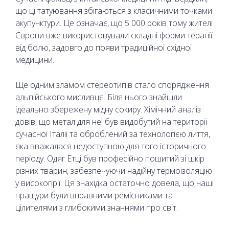
що ці татуювання збігаються з класичними точками
акупунктури. Це означає, що 5 000 років тому жителі
Європи вже використовували складні форми терапії
від болю, задовго до появи традиційної східної
медицини.
Ще одним зламом стереотипів стало спорядження
альпійського мисливця. Біля нього знайшли
ідеально збережену мідну сокиру. Хімічний аналіз
довів, що метал для неї був видобутий на території
сучасної Італії та оброблений за технологією лиття,
яка вважалася недоступною для того історичного
періоду. Одяг Етці був професійно пошитий зі шкір
різних тварин, забезпечуючи надійну термоізоляцію
у високогір'ї. Ця знахідка остаточно довела, що наші
пращури були вправними ремісниками та
цілителями з глибокими знаннями про світ.