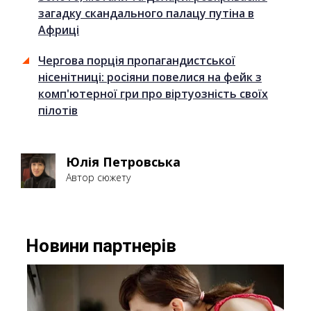
загадку скандального палацу путіна в
Африці
Чергова порція пропагандистської
нісенітниці: росіяни повелися на фейк з
комп'ютерної гри про віртуозність своїх
пілотів
Юлія Петровська
Автор сюжету