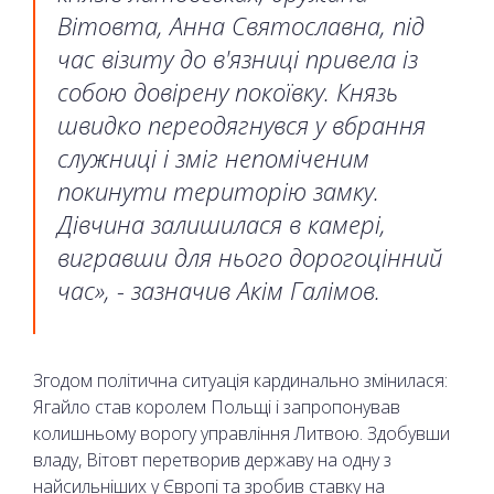
Вітовта, Анна Святославна, під
час візиту до в'язниці привела із
собою довірену покоївку. Князь
швидко переодягнувся у вбрання
служниці і зміг непоміченим
покинути територію замку.
Дівчина залишилася в камері,
вигравши для нього дорогоцінний
час», - зазначив Акім Галімов.
Згодом політична ситуація кардинально змінилася:
Ягайло став королем Польщі і запропонував
колишньому ворогу управління Литвою. Здобувши
владу, Вітовт перетворив державу на одну з
найсильніших у Європі та зробив ставку на