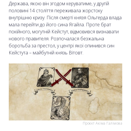
Держава, якою він згодом керуватиме, у другій
половині 14 століття переживала жорстоку
внутрішню кризу. Після смерті князя Ольгерда влада
мала перейти до його сина Ягайла. Проте брат
покійного, могутній Кейстут, відмовився визнавати
нового правителя. Розпочалася безжальна
боротьба за престол, у центрі якої опинився син
Кейстута – майбутній князь Вітовт.
Проєкт Акіма Галімова