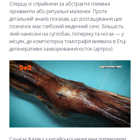
Спершу їх сприйняли за абстрактні племінні
орнаменти або ритуальні малюнки. Проте
детальний аналіз показав, що розташування цих
позначок має глибокий медичний сенс. Більшість
ліній нанесені на суглобах, попереку та ногах — у
місцях, де комп'ютерна томографія виявила в Етці
дегенеративні захворювання кісток (артроз).
Сучасні фахівці з китайської медицини підтвердили,