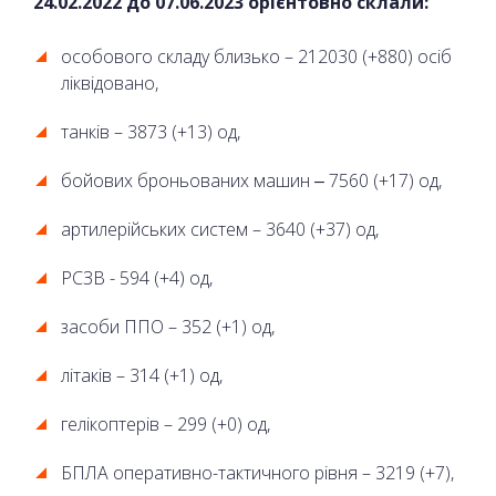
24.02.2022 до
07
.06.2023 орієнтовно склали:
особового складу близько – 212030 (+880) осіб
ліквідовано,
танків – 3873 (+13) од,
бойових броньованих машин ‒ 7560 (+17) од,
артилерійських систем – 3640 (+37) од,
РСЗВ - 594 (+4) од,
засоби ППО – 352 (+1) од,
літаків – 314 (+1) од,
гелікоптерів – 299 (+0) од,
БПЛА оперативно-тактичного рівня – 3219 (+7),