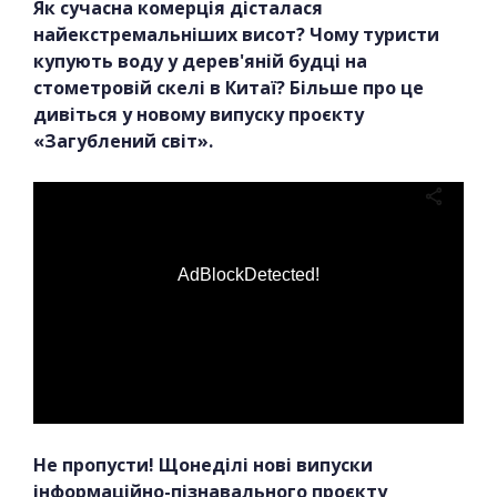
Як сучасна комерція дісталася
найекстремальніших висот? Чому туристи
купують воду у дерев'яній будці на
стометровій скелі в Китаї? Більше про це
дивіться у новому випуску проєкту
«Загублений світ».
AdBlockDetected!
Не пропусти! Щонеділі нові випуски
інформаційно-пізнавального проєкту