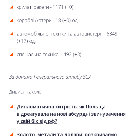
крилаті ракети - 1171 (+0),
кораблі /катери - 18 (+0) од,
автомобільної техніки та автоцистерн - 6349
(+17) од,
спеціальна техніка – 492 (+3).
За даними
Генерального штабу ЗСУ
Дивися також:
Дипломатична хитрість: як Польща
відреагувала на нові абсурдні звинувачення
у свій бік від рф?
Золото, метали та долари: розкриваємо