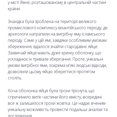
у місті Явне, розташованому в центральній частині
країни.
Знахідка була зроблена на території великого
промислового комплексу візантійського періоду, де
археологи натрапили на вигрібну яму ісламського
періоду. Саме у цій ямі, завдяки особливим умовам
збереження, вдалося знайти стародавнє яйце.
Зазвичай яйця мають дуже крихку оболонку, що
ускладнює їх тривале зберігання. Проте, унікальні
умови вигрібної ями, зокрема м'які людські відходи,
дозволили цьому яйцю зберегтися протягом
століть.
Хоча оболонка яйця була трохи тріснута, що
спричинило витік частини його вмісту, всередині
все ж залишилося трохи жовтка. Це надає вченим
унікальну можливість провести подальші аналізи та
дослідження.