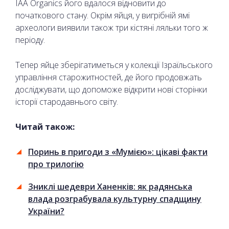
IAA Organics його вдалося відновити до
початкового стану. Окрім яйця, у вигрібній ямі
археологи виявили також три кістяні ляльки того ж
періоду.
Тепер яйце зберігатиметься у колекції Ізраїльського
управління старожитностей, де його продовжать
досліджувати, що допоможе відкрити нові сторінки
історії стародавнього світу.
Читай також:
Поринь в пригоди з «Мумією»: цікаві факти
про трилогію
Зниклі шедеври Ханенків: як радянська
влада розграбувала культурну спадщину
України?