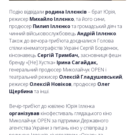
Подію відвідали
родина Іллєнків
– брат Юрія,
режисер
Михайло Іллєнко
, та його сини,
продюсер
Пилип Іллєнко
та громадський діяч та
чинний військовослужбовець
Андрій Іллєнко
.
Також до вечора-трибʼюта доєдналися Голова
спілки кінематографістів Україні Сергій Борденюк,
кінознавець
Сергій Тримбач,
засновниця фешн
бренду «[Не] Хустка»
Ірина Сагайдак,
генеральний продюсер Миколайчук OPEN і
театральний режисер
Олексій Гладушевський
,
режисер
Олексій Новіков
, продюсер
Олег
Щербина
та інші.
Вечір-трибʼют до ювілею Юрія Іллєнка
організував
кінофестиваль глядацького кіно
Миколайчук OPEN за підтримки Державного
агентства України з питань кіно у співпраці з
родиною Іллєнків, кінотеатром «Оскар» та