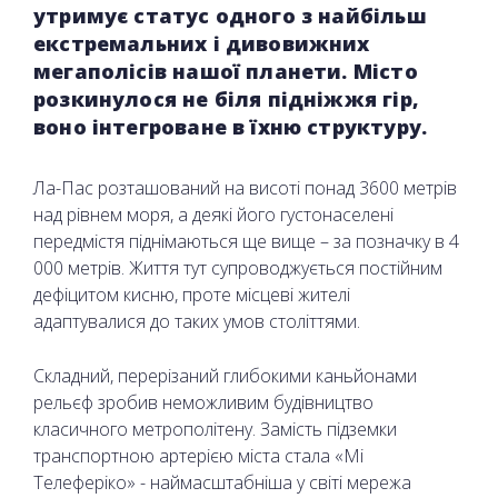
утримує статус одного з найбільш
екстремальних і дивовижних
мегаполісів нашої планети. Місто
розкинулося не біля підніжжя гір,
воно інтегроване в їхню структуру.
Ла-Пас розташований на висоті понад 3600 метрів
над рівнем моря, а деякі його густонаселені
передмістя піднімаються ще вище – за позначку в 4
000 метрів. Життя тут супроводжується постійним
дефіцитом кисню, проте місцеві жителі
адаптувалися до таких умов століттями.
Складний, перерізаний глибокими каньйонами
рельєф зробив неможливим будівництво
класичного метрополітену. Замість підземки
транспортною артерією міста стала «Мі
Телеферіко» - наймасштабніша у світі мережа