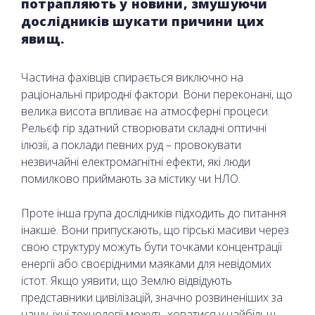
потрапляють у новини, змушуючи
дослідників шукати причини цих
явищ.
Частина фахівців спирається виключно на
раціональні природні фактори. Вони переконані, що
велика висота впливає на атмосферні процеси.
Рельєф гір здатний створювати складні оптичні
ілюзії, а поклади певних руд – провокувати
незвичайні електромагнітні ефекти, які люди
помилково приймають за містику чи НЛО.
Проте інша група дослідників підходить до питання
інакше. Вони припускають, що гірські масиви через
свою структуру можуть бути точками концентрації
енергії або своєрідними маяками для невідомих
істот. Якщо уявити, що Землю відвідують
представники цивілізацій, значно розвиненіших за
нашу, їхні технології можуть ховатися у найбільш