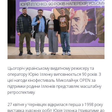
Цьогоріч українському видатному режисеру та
оператору Юрію Іллєнку виповнюється 90 років. З
цієї нагоди кінофестиваль Миколайчук OPEN за
підтримки родини Іллєнків представляє масштабну
ретроспективу.
27 квітня у Чернівцях відкрилася перша з 1998 року
виставка художніх робіт Юрія Іллєнка (триватиме до