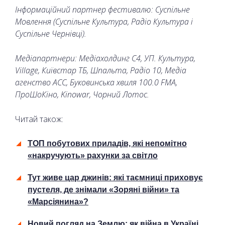
Інформаційний партнер фестивалю: Суспільне
Мовлення (Суспільне Культура, Радіо Культура і
Суспільне Чернівці).
Медіапартнери: Медіахолдинг С4, УП. Культура,
Village, Київстар ТБ, Шпальта, Радіо 10, Медіа
агенство ACC, Буковинська хвиля 100.0 FMA,
ПроШоКіно, Kinowar, Чорний Лотос.
Читай також:
ТОП побутових приладів, які непомітно
«накручують» рахунки за світло
Тут живе цар джинів: які таємниці приховує
пустеля, де знімали «Зоряні війни» та
«Марсіянина»?
Новий погляд на Землю: як війна в Україні