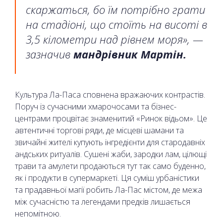
скаржаться, бо їм потрібно грати
на стадіоні, що стоїть на висоті в
3,5 кілометри над рівнем моря», —
зазначив
мандрівник Мартін.
Культура Ла-Паса сповнена вражаючих контрастів.
Поруч із сучасними хмарочосами та бізнес-
центрами процвітає знаменитий «Ринок відьом». Це
автентичні торгові ряди, де місцеві шамани та
звичайні жителі купують інгредієнти для стародавніх
андських ритуалів. Сушені жаби, зародки лам, цілющі
трави та амулети продаються тут так само буденно,
як і продукти в супермаркеті. Ця суміш урбаністики
та прадавньої магії робить Ла-Пас містом, де межа
між сучасністю та легендами предків лишається
непомітною.