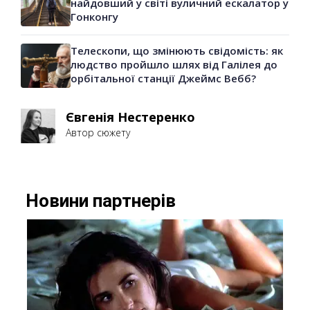
найдовший у світі вуличний ескалатор у
Гонконгу
Телескопи, що змінюють свідомість: як
людство пройшло шлях від Галілея до
орбітальної станції Джеймс Вебб?
Євгенія Нестеренко
Автор сюжету