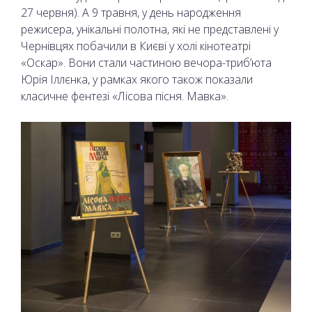
27 червня). А 9 травня, у день народження
режисера, унікальні полотна, які не представлені у
Чернівцях побачили в Києві у холі кінотеатрі
«Оскар». Вони стали частиною вечора-трибʼюта
Юрія Іллєнка, у рамках якого також показали
класичне фентезі «Лісова пісня. Мавка».