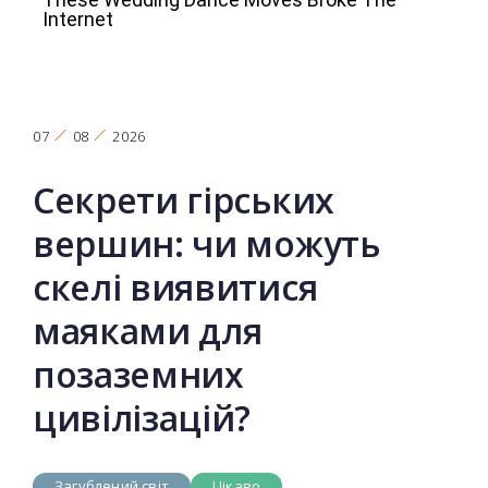
07
08
2026
Секрети гірських
вершин: чи можуть
скелі виявитися
маяками для
позаземних
цивілізацій?
Загублений світ
Цікаво