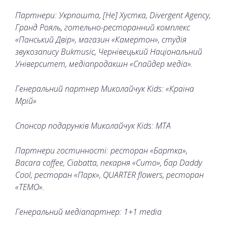
Партнери: Укрпошта, [Не] Хустка, Divergent Agency,
Гранд Рояль, готельно-ресторанний комплекс
«Панський Двір», магазин «Камертон», студія
звукозапису Bukmusiс, Чернівецький Національний
Університет, медіапродакшн «Спайдер медіа».
Генеральний партнер Миколайчук Kids: «Країна
Мрій»
Спонсор подарунків Миколайчук Kids: МТА
Партнери гостинності: ресторан «Бартка»,
Baсara сoffee, Сiabatta, пекарня «Сито», бар Daddy
Сool, ресторан «Парк», QUARTER flowers, ресторан
«ТЕМО».
Генеральний медіапартнер: 1+1 media