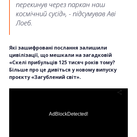
перекинув через паркан наш
космічний сусід», - підсумував Аві
Лоеб.
Які зашифровані послання залишили
цивілізації, що мешкали на загадковій
«Скелі прибульців 125 тисяч років тому?
Більше про це дивіться у новому випуску
проєкту «Загублений світ».
AdBlockDetected!