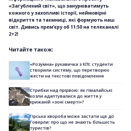
«Загублений світ», що занурюватимуть
кожного у захопливі історії, неймовірні
відкриття та таємниці, які формують наш
світ. Дивись прем’єру об 11:50 на телеканалі
2+2!
Читайте також:
«Розумна» рукавичка з КПІ: студенти
створили систему, що перетворює
жести на текстові повідомлення
Стрибки над прірвою: як гімалайські
козли адаптувалися до життя у
крижаній «зоні смерті»?
Гірська хвороба може застати ще до
Говерли: про що не знають більшість
туристів?