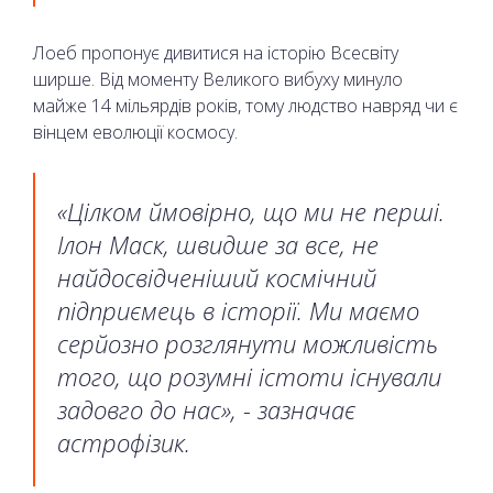
Лоеб пропонує дивитися на історію Всесвіту
ширше. Від моменту Великого вибуху минуло
майже 14 мільярдів років, тому людство навряд чи є
вінцем еволюції космосу.
«Цілком ймовірно, що ми не перші.
Ілон Маск, швидше за все, не
найдосвідченіший космічний
підприємець в історії. Ми маємо
серйозно розглянути можливість
того, що розумні істоти існували
задовго до нас», - зазначає
астрофізик.