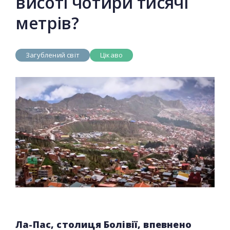
висоті чотири тисячі
метрів?
Загублений світ
Цікаво
Ла-Пас, столиця Болівії, впевнено