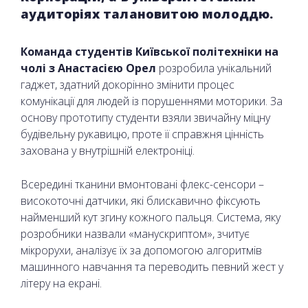
аудиторіях талановитою молоддю.
Команда студентів Київської політехніки на
чолі з Анастасією Орел
розробила унікальний
гаджет, здатний докорінно змінити процес
комунікації для людей із порушеннями моторики. За
основу прототипу студенти взяли звичайну міцну
будівельну рукавицю, проте її справжня цінність
захована у внутрішній електроніці.
Всередині тканини вмонтовані флекс-сенсори –
високоточні датчики, які блискавично фіксують
найменший кут згину кожного пальця. Система, яку
розробники назвали «манускриптом», зчитує
мікрорухи, аналізує їх за допомогою алгоритмів
машинного навчання та переводить певний жест у
літеру на екрані.