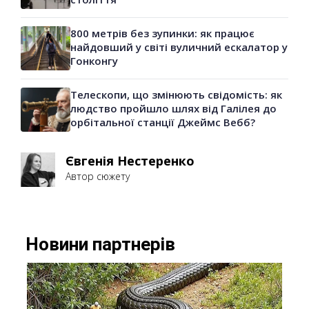
800 метрів без зупинки: як працює
найдовший у світі вуличний ескалатор у
Гонконгу
Телескопи, що змінюють свідомість: як
людство пройшло шлях від Галілея до
орбітальної станції Джеймс Вебб?
Євгенія Нестеренко
Автор сюжету