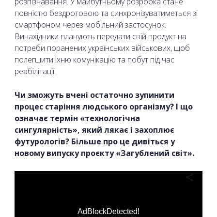
розпізнавання. У майбутньому розробка стане
повністю бездротовою та синхронізуватиметься зі
смартфоном через мобільний застосунок.
Винахідники планують передати свій продукт на
потреби поранених українських військових, щоб
полегшити їхню комунікацію та побут під час
реабілітації.
Чи зможуть вчені остаточно зупинити
процес старіння людського організму? І що
означає термін «технологічна
сингулярність», який лякає і захоплює
футурологів? Більше про це дивіться у
новому випуску проєкту «Загублений світ».
AdBlockDetected!