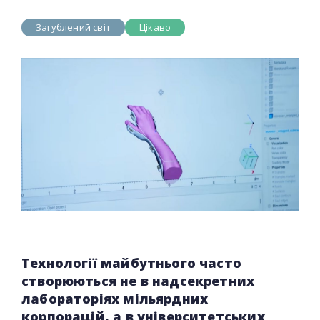
Загублений світ
Цікаво
Технології майбутнього часто
створюються не в надсекретних
лабораторіях мільярдних
корпорацій, а в університетських