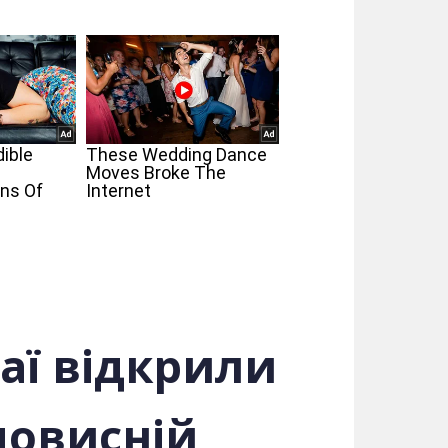
таї відкрили
мовисній