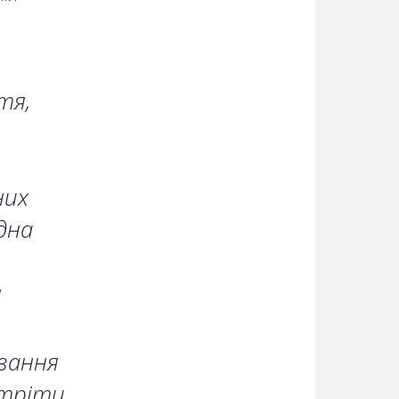
тя,
них
дна
я
вання
стріти