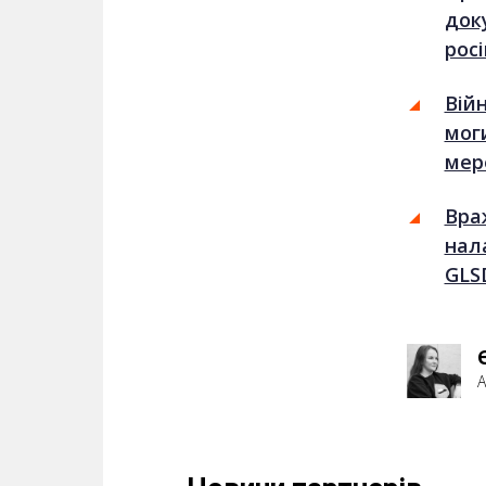
док
рос
Вій
мог
мер
Вра
нал
GLS
А