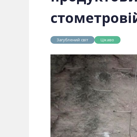
стометровій
Загублений світ
Цікаво