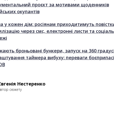
ументальний проєкт за мотивами щоденників
ійських окупантів
на у кожен дім: росіянам приходитимуть повістк
илізацію через смс, електронні листи та соціаль
ежі
жають броньовані бункери, запуск на 360 градусі
аштування таймера вибуху: переваги боєприпас
DB
Євгенія Нестеренко
втор сюжету