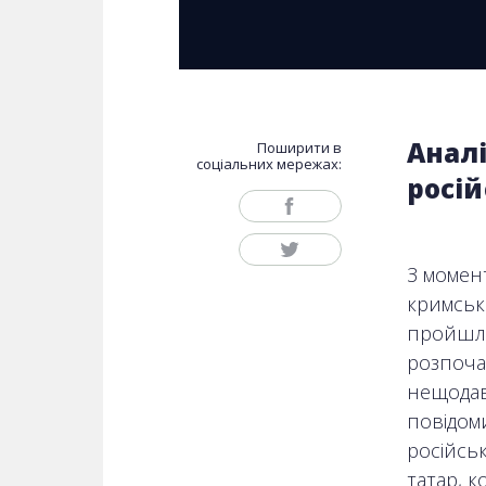
Анал
Поширити в
соціальних мережах:
росі
З момент
кримськ
пройшли
розпочал
нещодав
повідом
російсь
татар, к