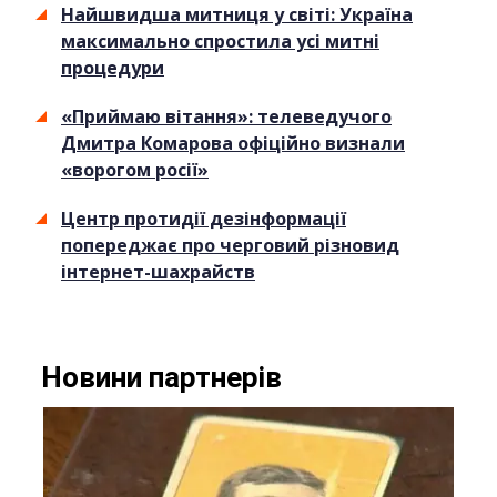
Найшвидша митниця у світі: Україна
максимально спростила усі митні
процедури
«Приймаю вітання»: телеведучого
Дмитра Комарова офіційно визнали
«ворогом росії»
Центр протидії дезінформації
попереджає про черговий різновид
інтернет-шахрайств