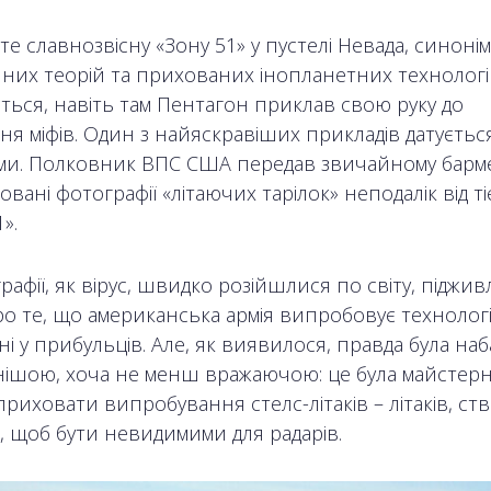
те славнозвісну «Зону 51» у пустелі Невада, синонім
чних теорій та прихованих інопланетних технологі
ться, навіть там Пентагон приклав свою руку до
я міфів. Один з найяскравіших прикладів датуєтьс
ми. Полковник ВПС США передав звичайному барм
вані фотографії «літаючих тарілок» неподалік від тіє
».
рафії, як вірус, швидко розійшлися по світу, підж
о те, що американська армія випробовує технології
і у прибульців. Але, як виявилося, правда була наб
нішою, хоча не менш вражаючою: це була майстер
риховати випробування стелс-літаків – літаків, ст
, щоб бути невидимими для радарів.