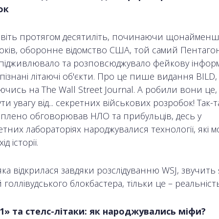
ок
віть протягом десятиліть, починаючи щонайменш
років, оборонне відомство США, той самий Пентагон
 підживлювало та розповсюджувало фейкову інфор
ізнані літаючі об'єкти. Про це пише видання BILD,
ись на The Wall Street Journal. А робили вони це
ти увагу від... секретних військових розробок! Так-т
хоплено обговорював НЛО та прибульців, десь у
тних лабораторіях народжувалися технології, які м
ід історії.
 яка відкрилася завдяки розслідуванню WSJ, звучить 
 голлівудського блокбастера, тільки це – реальність
1» та стелс-літаки: як народжувались міфи?