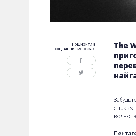
The W
Поширити в
соціальних мережах:
приг
перев
найга
Забудьте
справжн
водноча
Пентаго