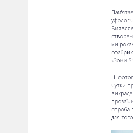
Пам'ятає
уфологі
Виявляє
створенн
ми рока
сфабрико
«Зони 51
Ці фотог
чутки пр
викраден
прозаїч
спроба п
для того