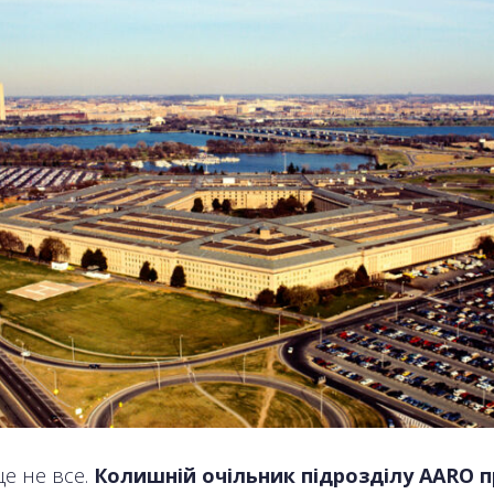
ще не все.
Колишній очільник підрозділу AARO п