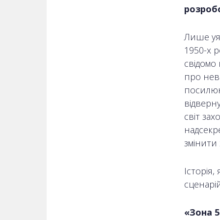
розроб
Лише уя
1950-х 
свідомо
про невп
посилююч
відверну
світ за
надсекре
змінити х
Історія,
сценарій
«Зона 5