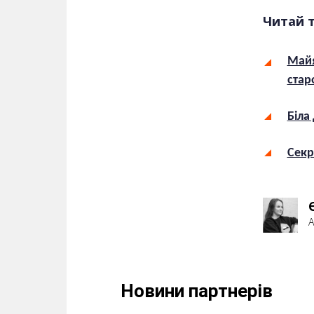
Читай 
Майя
стар
Біла
Секр
А