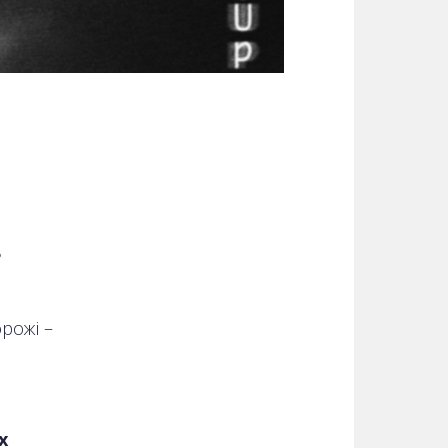
.
рожі –
х