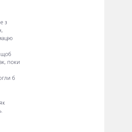
е з
,
мацію
, щоб
ак, поки
огли б
як
.