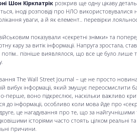
ні Шон Кіркпатрік
розкрив ще одну цікаву деталь
ться, іноді розповіді про НЛО використовувалися н
олікання уваги, а й як елемент... перевірки лояльнос
військовим показували «секретні знімки» та попер
тну кару за витік інформації. Напруга зростала, ста
а потім... пізніше виявлялося, що все це було лише 
у.
вання The Wall Street Journal – це не просто новина
ій вибух інформації, який змушує переосмислити б
По-перше, воно підкреслює, наскільки важливо кр
я до інформації, особливо коли мова йде про «секр
-друге, це нагадування про те, що за найгучнішими 
ковішими історіями часто стоять цілком реальні та
льні причини.