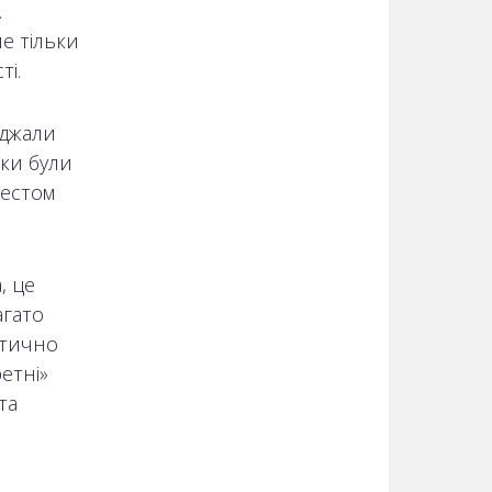
.
е тільки
ті.
еджали
вки були
тестом
, це
агато
итично
етні»
та