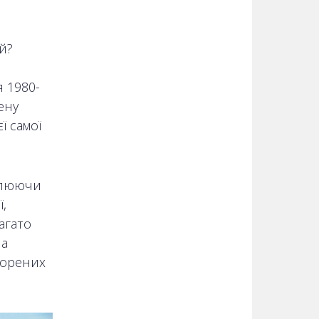
й?
я 1980-
ену
ї самої
ивлюючи
,
агато
на
ворених