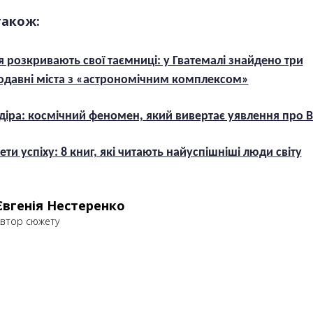
також:
 розкривають свої таємниці: у Гватемалі знайдено три
одавні міста з «астрономічним комплексом»
 діра: космічний феномен, який вивертає уявлення про В
ети успіху: 8 книг, які читають найуспішніші люди світу
Євгенія Нестеренко
втор сюжету