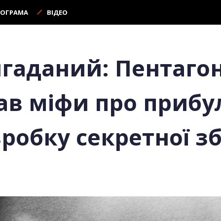
РОГРАМА
ВІДЕО
игаданий: Пентаго
в міфи про прибул
робку секретної зб