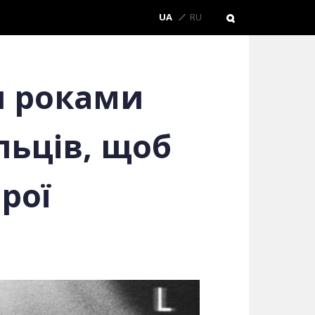
UA
RU
н роками
ьців, щоб
рої