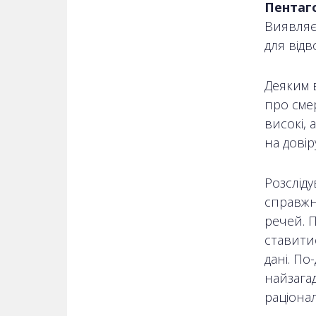
Пентаго
Виявляє
для відв
Деяким 
про смер
високі, 
на довір
Розсліду
справжн
речей. 
ставитис
дані. По
найзагад
раціона