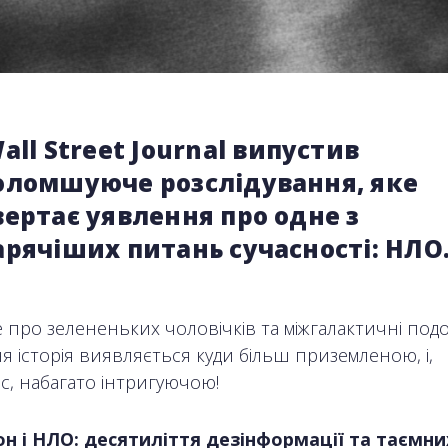
all Street Journal випустив
оломшуюче розслідування, яке
ертає уявлення про одне з
рячіших питань сучасності: НЛО
 про зелененьких чоловічків та міжгалактичні подо
я історія виявляється куди більш приземленою, і,
с, набагато інтригуючою!
н і НЛО: десятиліття дезінформації та таємни