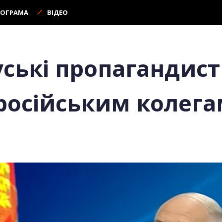
РОГРАМА
ВІДЕО
уські пропагандис
російським колега