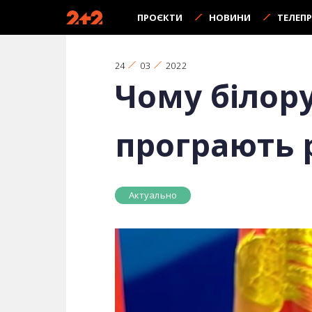
ПРОЄКТИ
НОВИНИ
ТЕЛЕП
24
03
2022
Чому білор
програють 
Актуально