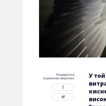
У той
Поширити в
соціальних мережах:
витр
кисне
висо