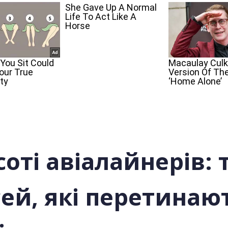
соті авіалайнерів:
сей, які перетинают