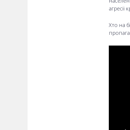
населенн
агресії 
Хто на б
пропаган