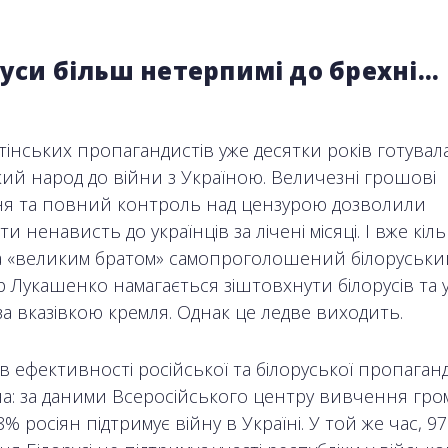
уси більш нетерпимі до брехні…
тінських пропагандистів уже десятки років готувал
кий народ до війни з Україною. Величезні грошові
я та повний контроль над цензурою дозволили
и ненависть до українців за лічені місяці. І вже кіль
за «великим братом» самопроголошений білоруськи
 Лукашенко намагається зіштовхнути білорусів та у
а вказівкою кремля. Однак це ледве виходить.
в ефективності російської та білоруської пропаган
а: за даними Всеросійського центру вивчення гро
8% росіян підтримує війну в Україні. У той же час, 9