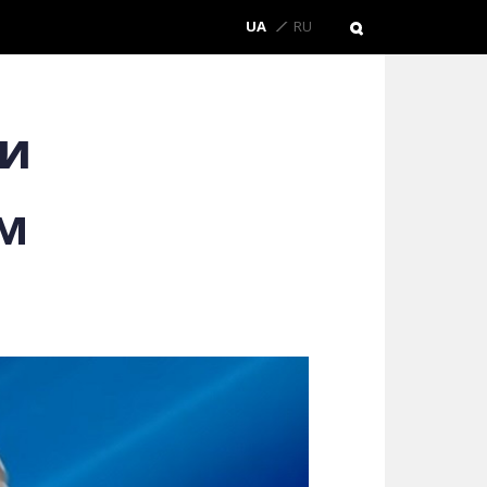
UA
RU
ти
м