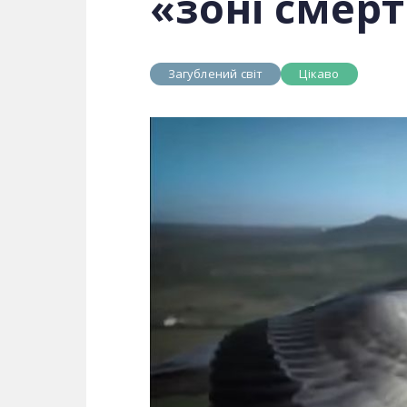
«зоні смерт
Загублений світ
Цікаво