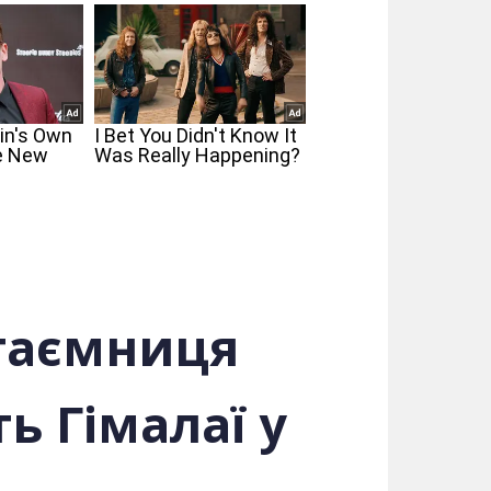
 таємниця
ь Гімалаї у