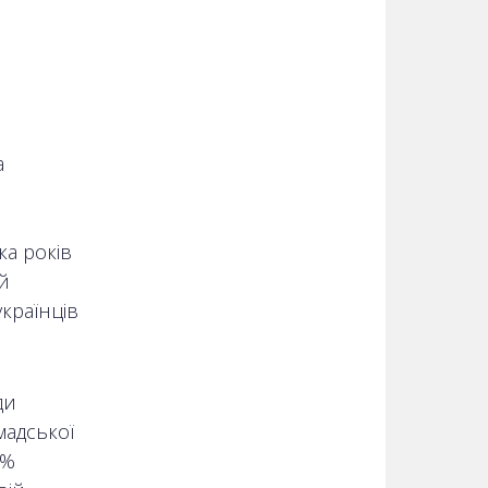
а
ка років
й
країнців
ди
мадської
7%