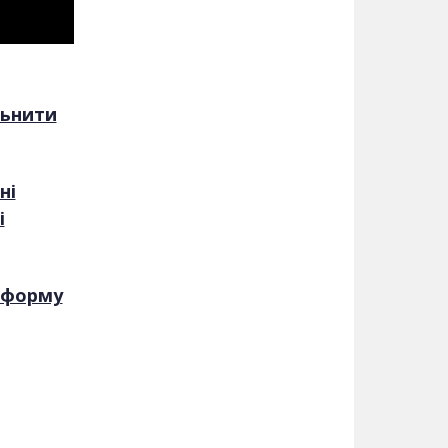
льнити
ні
і
атформу