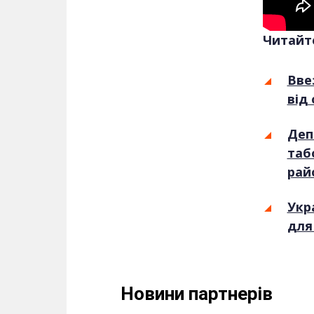
Читайт
Вве
від
Деп
таб
рай
Укр
для