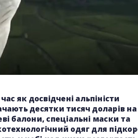
 час як досвідчені альпіністи
ачають десятки тисяч доларів на
ві балони, спеціальні маски та
котехнологічний одяг для підко