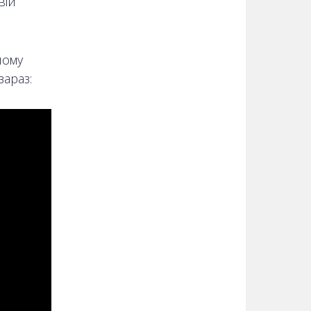
вій
чому
зараз: