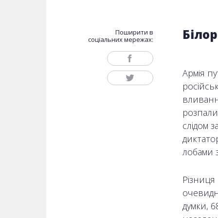
Білор
Поширити в
соціальних мережах:
Армія пу
російсь
вливанн
розпалит
слідом 
диктатор
лобами з
Різниця 
очевидн
думки, 6