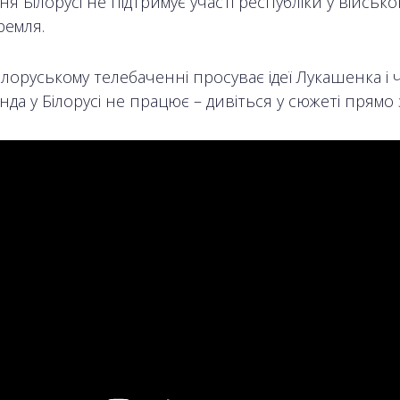
я Білорусі не підтримує участі республіки у військо
кремля.
ілоруському телебаченні просуває ідеї Лукашенка і 
да у Білорусі не працює – дивіться у сюжеті прямо 