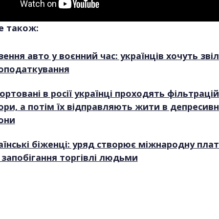
е також:
зення авто у воєнний час: українців хочуть зві
 оподаткування
ортовані в росії українці проходять фільтрацій
ори, а потім їх відправляють жити в депресивн
они
аїнські біженці: уряд створює міжнародну пл
 запобігання торгівлі людьми