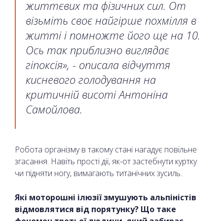
життєвих та фізичних сил. От
візьміть своє найгірше похмілля в
житті і помножте його ще на 10.
Ось так приблизно виглядає
гіпоксія», - описала відчуття
кисневого голодування на
критичній висоті Антоніна
Самойлова.
Робота організму в такому стані нагадує повільне
згасання. Навіть прості дії, як-от застебнути куртку
чи підняти ногу, вимагають титанічних зусиль.
Які моторошні ілюзії змушують альпіністів
відмовлятися від порятунку? Що таке