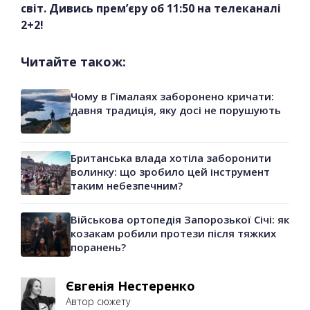
світ. Дивись прем’єру об 11:50 на телеканалі
2+2!
Читайте також:
Чому в Гімалаях заборонено кричати:
давня традиція, яку досі не порушують
Британська влада хотіла заборонити
волинку: що зробило цей інструмент
таким небезпечним?
Військова ортопедія Запорозької Січі: як
козакам робили протези після тяжких
поранень?
Євгенія Нестеренко
Автор сюжету