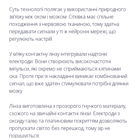
Суть технології полягає у використанні природного
зв’язку між оком і мозком. Сітківка має спільне
походження з нервовою тканиною, тому здатна
передавати сигнали у ті ж нейронні мережі, що
регулюють настрій.
У м’яку контактну лінзу інтегрували надтонкі
електроди. Вони створюють високочастотні
імпульси, які окремо не сприймаються клітинами
ока. Проте при їх накладанні виникає комбінований
сигнал, що вже здатен стимулювати потрібні ділянки
мозку.
Лінза виготовлена з прозорого гнучкого матеріалу,
схожого на звичайні контактні лінзи. Електроди з
оксиду галію та платиновим покриттям дозволяють
пропускати світло без перешкод, тому зір не
порушується.