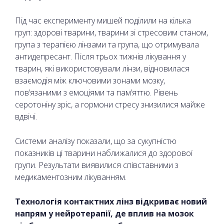
Під час експерименту мишей поділили на кілька
груп: здорові тварини, тварини зі стресовим станом,
група з терапією лінзами та група, що отримувала
антидепресант. Після трьох тижнів лікування у
тварин, які використовували лінзи, відновилася
взаємодія між ключовими зонами мозку,
пов’язаними з емоціями та пам’яттю. Рівень
серотоніну зріс, а гормони стресу знизилися майже
вдвічі.
Системи аналізу показали, що за сукупністю
показників ці тварини наближалися до здорової
групи. Результати виявилися співставними з
медикаментозним лікуванням.
Технологія контактних лінз відкриває новий
напрям у нейротерапії, де вплив на мозок