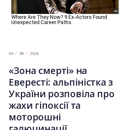
09
08
2026
«Зона смерті» на
Евересті: альпіністка з
України розповіла про
жахи гіпоксії та
моторошні
галюцинації