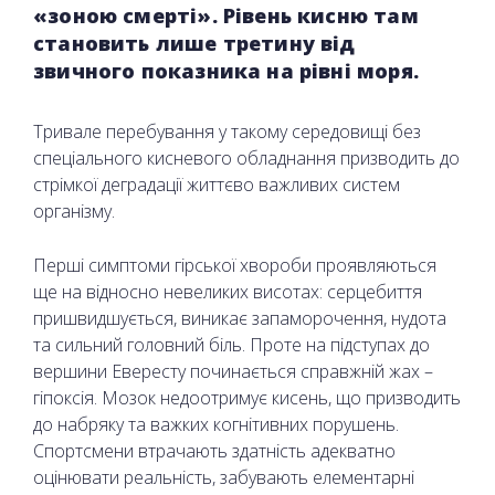
«зоною смерті». Рівень кисню там
становить лише третину від
звичного показника на рівні моря.
Тривале перебування у такому середовищі без
спеціального кисневого обладнання призводить до
стрімкої деградації життєво важливих систем
організму.
Перші симптоми гірської хвороби проявляються
ще на відносно невеликих висотах: серцебиття
пришвидшується, виникає запаморочення, нудота
та сильний головний біль. Проте на підступах до
вершини Евересту починається справжній жах –
гіпоксія. Мозок недоотримує кисень, що призводить
до набряку та важких когнітивних порушень.
Спортсмени втрачають здатність адекватно
оцінювати реальність, забувають елементарні