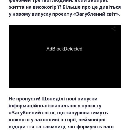
феномен третьої людини, який забирає
життя на високогір'ї? Більше про це дивіться
у новому випуску проєкту «Загублений світ».
AdBlockDetected!
Не пропусти! Щонеділі нові випуски
інформаційно-пізнавального проєкту
«Загублений світ», що занурюватимуть
кожного у захопливі історії, неймовірні
відкриття та таємниці, які формують наш