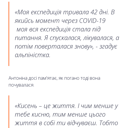
«Моя експедиція тривала 42 дні. В
якийсь момент через COVID-19
моя вся експедиція стала під
питання. Я спускалася, лікувалася, а
потім поверталася знову», - згадує
альпіністка.
Антоніна досі пам'ятає, як погано тоді вона
почувалася.
«Кисень – це життя. І чим менше у
тебе кисню, тим менше цього
життя в собі ти відчуваєш. Тобто