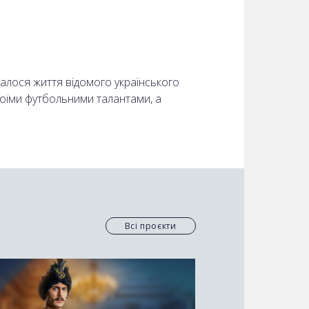
алося життя відомого українського
своїми футбольними талантами, а
івчат та купував дорогі автомобілі.
нився в румунському клубі
є «Конкордія» виваженим рішенням,
Всі проєкти