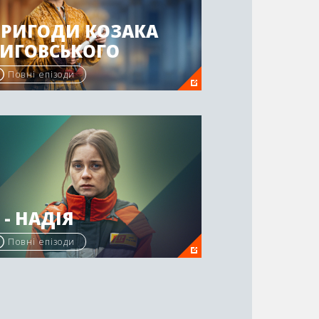
ПРИГОДИ КОЗАКА
ВИГОВСЬКОГО
Повні епізоди
 - НАДІЯ
Повні епізоди