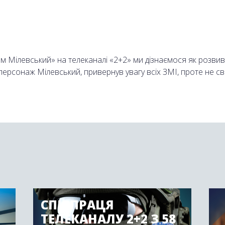
м Мілевський» на телеканалі «2+2» ми дізнаємося як розвив
 персонаж Мілевський, привернув увагу всіх ЗМІ, проте не 
ірки він швидко опинявся на іншій, а також заводив нових д
реси та творців фільму виявилося питання як футболіст опи
важають одним з найталановитіших футболістів України. Чи 
ченими можливостями? Дізнавайся підчас перегляду.
 сайті онлайн.
СПІВПРАЦЯ
ТЕЛЕКАНАЛУ 2+2 З 58