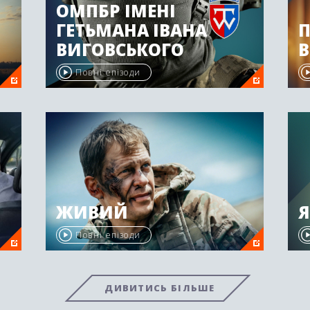
ОМПБР ІМЕНІ
ГЕТЬМАНА ІВАНА
ВИГОВСЬКОГО
Повні епізоди
ЖИВИЙ
Я
Повні епізоди
ДИВИТИСЬ БІЛЬШЕ