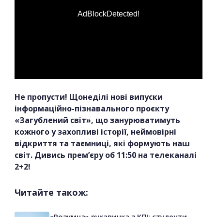
AdBlockDetected!
Не пропусти! Щонеділі нові випуски
інформаційно-пізнавального проєкту
«Загублений світ», що занурюватимуть
кожного у захопливі історії, неймовірні
відкриття та таємниці, які формують наш
світ. Дивись прем’єру об 11:50 на телеканалі
2+2!
Читайте також:
«Розумна» рукавичка з КПІ: студенти