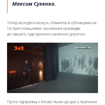
Максим Сухенко.
Тепер молодята можуть обмінятися обітницями на
тлі приголомшливих засніжених краєвидів,
діставшись туди зручною канатною дорогою.
Проте підприємці з Китаю пішли ще далі у прагненні