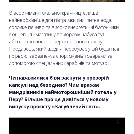
В асортименті скельної крамниці є лише
найнеобхідніше для підтримки сил: питна вода,
солодке печиво та високоенергетичні батончики.
Концепція «магазину по дорозі» набула тут
абсолютно нового, вертикального виміру.
Продавець, який щодня перебуває у цій будці над
прірвою, забезпечує спортсменів товарами за
допомогою спеціальних карабінів та мотузок.
Чи наважилися б ви заснути у прозорій
капсулі над безоднею? Чим вражає
мандрівників наймоторошніший готель у
Перу? Більше про це дивіться у новому
випуску проєкту «Загублений світ».