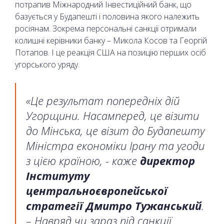
потрапив Міжнародний Інвестиційний банк, що
базується у Будапешті і половина якого належить
росіянам. Зокрема персональні санкції отримали
колишні керівники банку – Микола Косов та Георгій
Потапов. І це реакція США на позицію перших осіб
угорського уряду.
«Це результат попередніх дій
Угорщини. Насамперед, це візити
до Мінська, це візит до Будапешту
Міністра економіки Ірану та угоди
з цією країною, - каже
директор
Інституту
центральноєвропейської
стратегії Дмитро Тужанський
.
– Навряд чи зараз під санкції