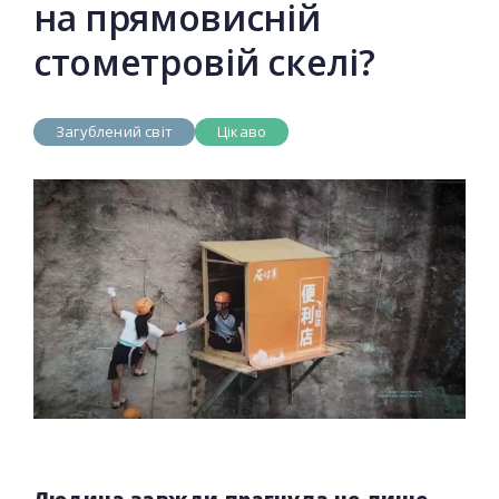
на прямовисній
стометровій скелі?
Загублений світ
Цікаво
Людина завжди прагнула не лише