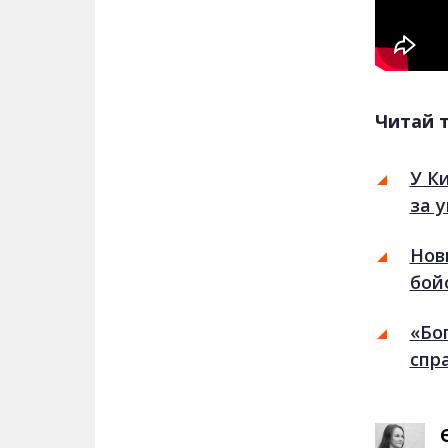
Читай 
У К
за 
Нови
бой
«Бог
спр