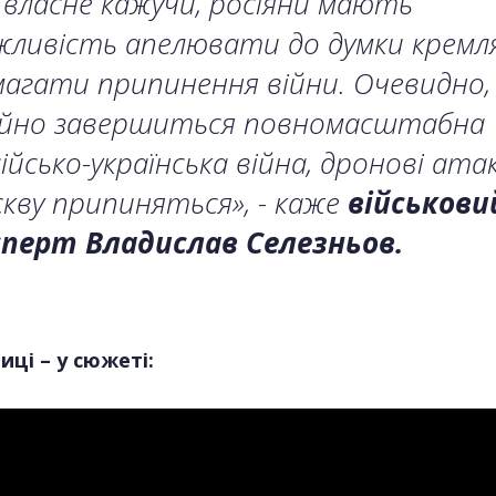
власне кажучи, росіяни мають
ливість апелювати до думки кремля
агати припинення війни. Очевидно,
йно завершиться повномасштабна
ійсько-українська війна, дронові ата
кву припиняться», - каже
військови
сперт Владислав Селезньов.
ці – у сюжеті: