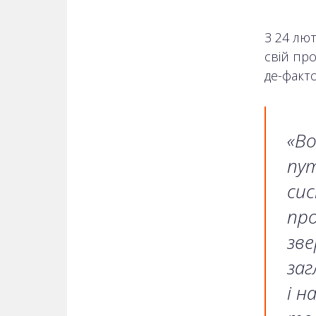
З 24 лю
свій про
де-факто
«Во
пут
сис
пр
зве
заг
і н