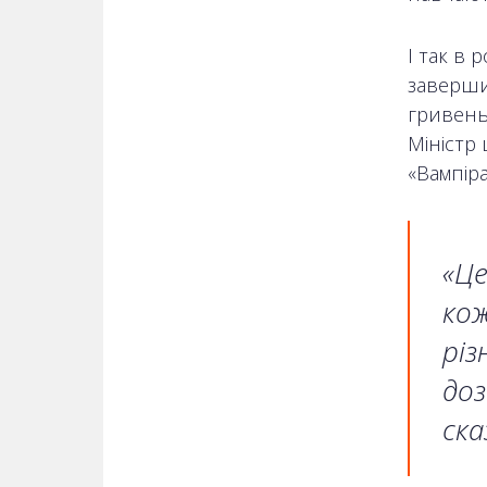
І так в 
завершив
гривень 
Міністр 
«Вампіра
«Це
кож
різ
доз
ск