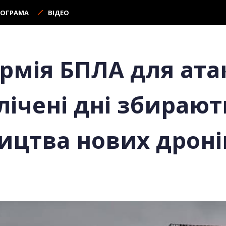
РОГРАМА
ВІДЕО
рмія БПЛА для ата
 лічені дні збираю
ицтва нових дроні