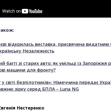
також:
иєві відкрилась виставка, присвячена видатним
українську Незалежність
й баггі зі старих авто: як умільці із Запоріжжя
ові машини для фронту?
 у світі безпілотників»: Німеччина передає Украї
авжню зірку серед БПЛА – Luna NG
Євгенія Нестеренко