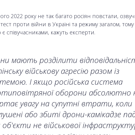
того 2022 року не так багато росіян повстали, озв
тест проти війни в Україні та режиму загалом, том
 є співучасниками, кажуть експерти.
ни мають розділити відповідальніс
інську військову агресію разом із
темою. І якщо російська система
отиповітряної оборони абсолютно 
ртає увагу на супутні втрати, коли
лушені або збиті дрони-камікадзе п
а об'єкти не військової інфраструкту