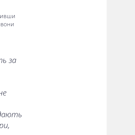
учивши
у вони
ть за
не
адають
ри,