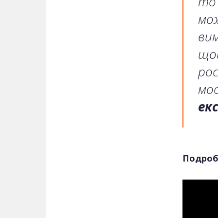
то 
мож
вим
що
рос
мос
ек
Подроби