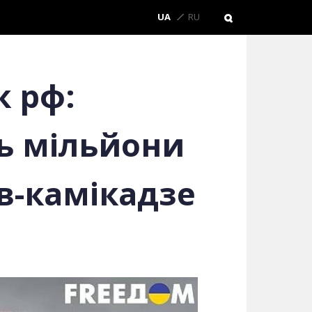
UA
RU
к рф:
ть мільйони
в-камікадзе