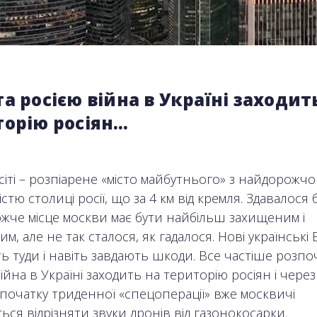
а росією війна в Україні заходит
торію росіян…
сіті – розпіарене «місто майбутнього» з найдорожч
стю столиці росії, що за 4 км від кремля. Здавалося б
жче місце москви має бути найбільш захищеним і
м, але не так сталося, як гадалося. Нові українські
ь туди і навіть завдають шкоди. Все частіше розпо
ійна в Україні заходить на територію росіян і через
 початку триденної «спецоперації» вже москвичі
ся відрізняти звуки дронів від газонокосарки.