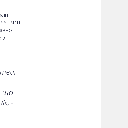
аїні
 550 млн
давно
 з
цтва,
, що
», -