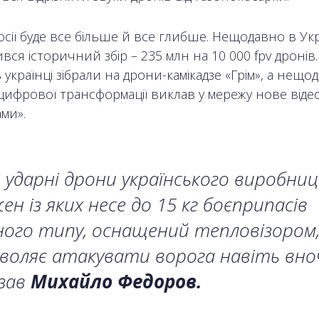
росії буде все більше й все глибше. Нещодавно в Укр
ся історичний збір – 235 млн на 10 000 fpv дронів.
українці зібрали на дрони-камікадзе «Грім», а нещо
цифрової трансформації виклав у мережу нове відео
ми».
 ударні дрони українського виробни
ен із яких несе до 15 кг боєприпасів
ного типу, оснащений тепловізором
воляє атакувати ворога навіть вночі
азав
Михайло Федоров.