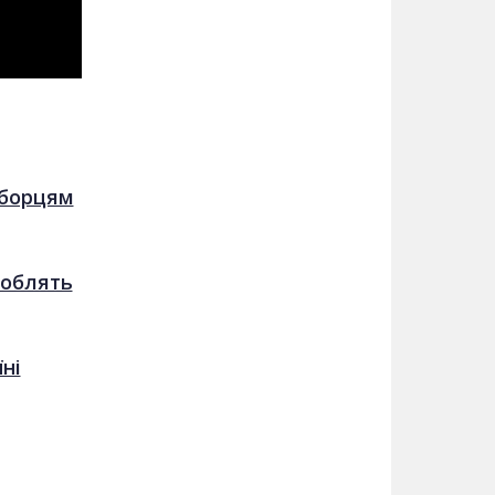
 борцям
 роблять
ні