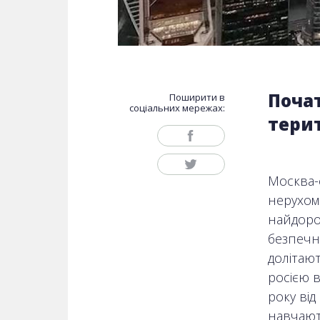
Почат
Поширити в
соціальних мережах:
тери
Москва-
нерухомі
найдоро
безпечни
долітают
росією в
року від
навчають