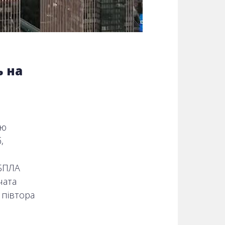
ь на
ою
,
 БПЛА
чата
 півтора