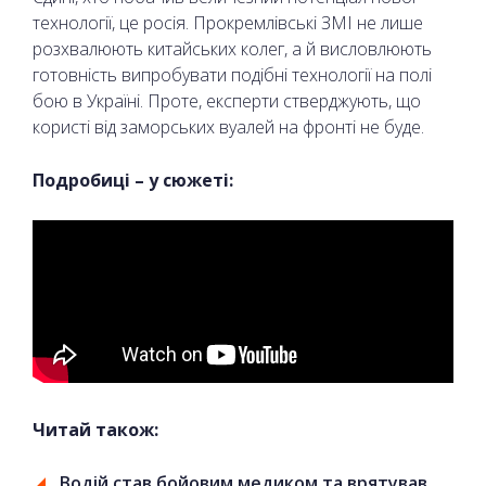
технології, це росія. Прокремлівські ЗМІ не лише
розхвалюють китайських колег, а й висловлюють
готовність випробувати подібні технології на полі
бою в Україні. Проте, експерти стверджують, що
користі від заморських вуалей на фронті не буде.
Подробиці – у сюжеті:
Читай також:
Водій став бойовим медиком та врятував