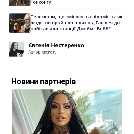
Гонконгу
Телескопи, що змінюють свідомість: як
людство пройшло шлях від Галілея до
орбітальної станції Джеймс Вебб?
Євгенія Нестеренко
Автор сюжету