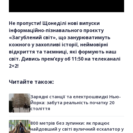
Не пропусти! Щонеділі нові випуски
інформаційно-пізнавального проєкту
«Загублений світ», що занурюватимуть
кожного у захопливі історії, неймовірні
відкриття та таємниці, які формують наш
світ. Дивись прем’єру об 11:50 на телеканалі
2+2!
Читайте також:
Зарядні станції та електрошвидкі Нью-
Йорка: забута реальність початку 20
століття
800 метрів без зупинки: як працює
найдовший у світі вуличний ескалатор у