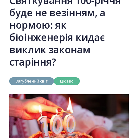
Святкування 100-річчя
буде не везінням, а
нормою: як
біоінженерія кидає
виклик законам
старіння?
Загублений світ
Цікаво