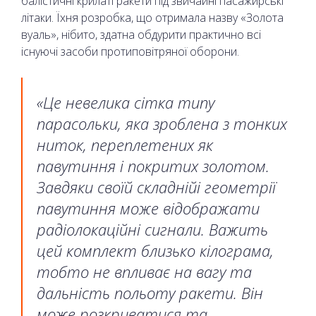
балістичні крилаті ракети під звичайні пасажирські
літаки. Їхня розробка, що отримала назву «Золота
вуаль», нібито, здатна обдурити практично всі
існуючі засоби протиповітряної оборони.
«Це невелика сітка типу
парасольки, яка зроблена з тонких
ниток, переплетених як
павутиння і покритих золотом.
Завдяки своїй складнійі геометрії
павутиння може відображати
радіолокаційні сигнали. Важить
цей комплект близько кілограма,
тобто не впливає на вагу та
дальність польоту ракети. Він
може розкриватися та