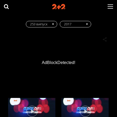
253 випуск
2017
AdBlockDetected!