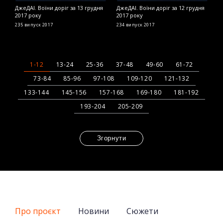
ДжеДАІ. Воїни доріг за 13 грудня
ДжеДАІ. Воїни доріг за 12 грудня
Д
2017 року
2017 року
л
235 випуск
2017
234 випуск
2017
2
1-12
13-24
25-36
37-48
49-60
61-72
73-84
85-96
97-108
109-120
121-132
133-144
145-156
157-168
169-180
181-192
193-204
205-209
Згорнути
Про проєкт
Новини
Сюжети