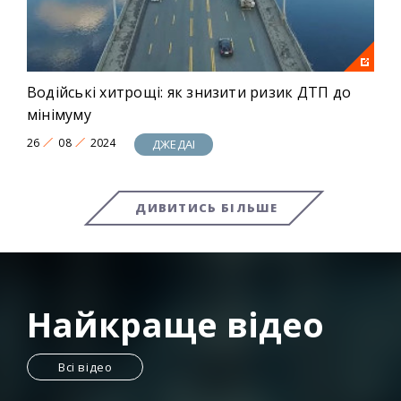
Водійські хитрощі: як знизити ризик ДТП до
мінімуму
26
08
2024
ДЖЕДАІ
ДИВИТИСЬ БІЛЬШЕ
Найкраще відео
Всі відео