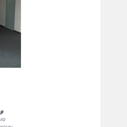
ор
ола
ріалу