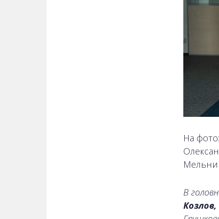
На фото
Олексан
Мельник
В головн
Козлов,
Грушковс