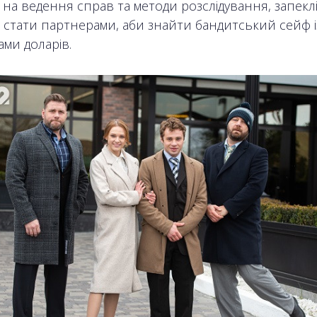
 на ведення справ та методи розслідування, запекл
 стати партнерами, аби знайти бандитський сейф і
ами доларів.