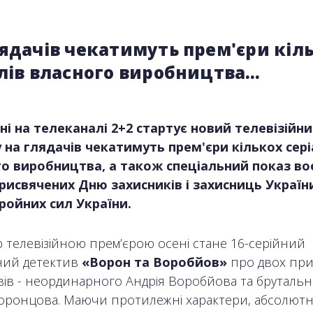
ядачів чекатимуть прем'єри кіл
алів власного виробництва…
ені на телеканалі 2+2 стартує новий телевізійни
 на глядачів чекатимуть прем'єри кількох сері
о виробництва, а також спеціальний показ во
рисвячених Дню захисників і захисниць Україн
ойних сил України.
телевізійною прем’єрою осені стане 16-серійний
ний детектив
«Ворон та Воробйов»
про двох пр
вів - неординарного Андрія Воробйова та бруталь
оронцова. Маючи протилежні характери, абсолютно