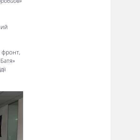
оробйов»
ний
 фронт,
Батя»
ії