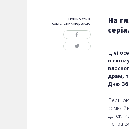
На гл
Поширити в
соціальних мережах:
сері
Цієї ос
в якому
власног
драм, п
Дню Збр
Першою 
комедій
детекти
Петра В