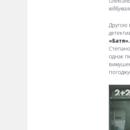
Олександ
відбувал
Другою 
детекти
«Батя»
Степано
однак п
вимушен
погоджує