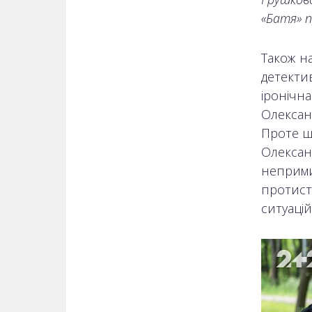
«Батя» п
Також на
детекти
іронічна
Олександ
Проте щ
Олексан
неприми
протист
ситуацій