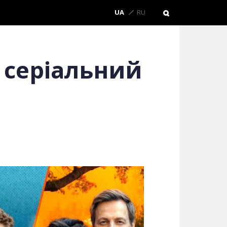
UA
RU
 серіальний