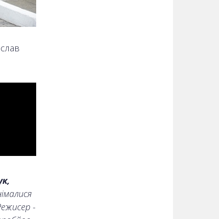
слав
к,
німалися
ежисер -