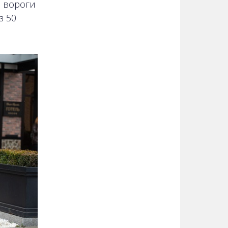
і вороги
з 50