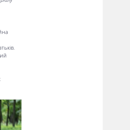
ійна
тьків.
чий
х