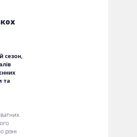
ькох
й сезон,
алів
єнних
и та
иватних
ного
 різні