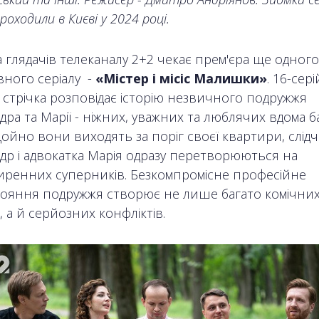
роходили в Києві у 2024 році.
 глядачів телеканалу 2+2 чекає прем'єра ще одного
вного серіалу -
«Містер і місіс Малишки»
. 16-сер
 стрічка розповідає історію незвичного подружжя
ра та Марії - ніжних, уважних та люблячих вдома ба
ойно вони виходять за поріг своєї квартири, слід
др і адвокатка Марія одразу перетворюються на
ренних суперників. Безкомпромісне професійне
ояння подружжя створює не лише багато комічни
, а й серйозних конфліктів.