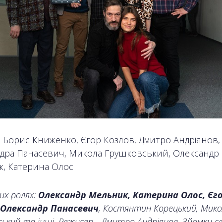
: Борис Книженко, Єгор Козлов, Дмитро Андріянов,
дра Панасевич, Микола Грушковський, Олександр
, Катерина Олос
их ролях:
Олександр Мельник, Катерина Олос, Єг
 Олександр Панасевич
, Костянтин Корецький, Мик
ький та інші. Режисер - Дмитро Андріянов. Зйомки се