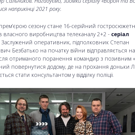
р Сальников. Нагадуємо, зйомки серіалу «Ворон та В
ися наприкінці 2021 року.
прем’єрою сезону стане 16-серійний гостросюжет
в власного виробництва телеканалу 2+2 -
серіал
.
Заслужений оперативник, підполковник Степан
вич Безбатько на початку війни відправляється на
ісля отриманого поранення командир з позивним «
ий повернутися додому, де на прохання доньки Лід
ться стати консультантом у відділку поліції.