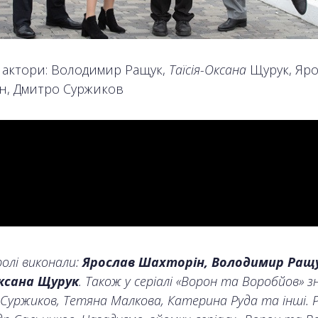
 актори: Володимир Ращук,
Таїсія-Оксана
Щурук, Яро
н, Дмитро Суржиков
ролі виконали:
Ярослав Шахторін, Володимир Ращу
Оксана Щурук
. Також у серіалі «Ворон та Воробйов» з
уржиков, Тетяна Малкова, Катерина Руда та інші. Р