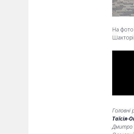
На фото
Шахторі
Головні 
Таїсія-
Дмитро С