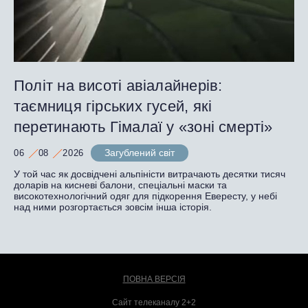
Політ на висоті авіалайнерів:
таємниця гірських гусей, які
перетинають Гімалаї у «зоні смерті»
Загублений світ
06
08
2026
У той час як досвідчені альпіністи витрачають десятки тисяч
доларів на кисневі балони, спеціальні маски та
високотехнологічний одяг для підкорення Евересту, у небі
над ними розгортається зовсім інша історія.
ПОВНА ВЕРСІЯ
Сайт телеканалу 2+2