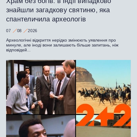
Храм без богів: в Індії випадково
знайшли загадкову святиню, яка
спантеличила археологів
07
08
2026
Археологічні відкриття нерідко змінюють уявлення про
минуле, але іноді вони залишають більше запитань, ніж
відповідей...