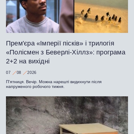
Прем'єра «Імперії пісків» і трилогія
«Полісмен з Беверлі-Хіллз»: програма
2+2 на вихідні
07
08
2026
П'ятниця. Вечір. Можна нарешті видихнути після
напруженого робочого тижня.