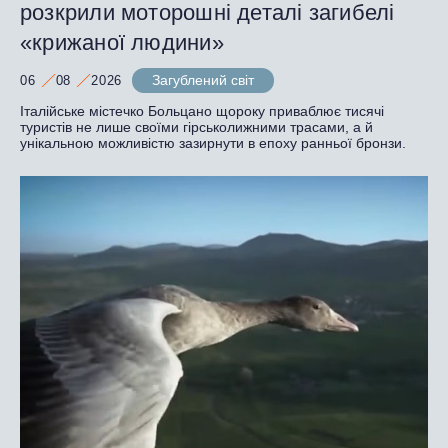
розкрили моторошні деталі загибелі
«крижаної людини»
Загублений світ
06
08
2026
Італійське містечко Больцано щороку приваблює тисячі
туристів не лише своїми гірськолижними трасами, а й
унікальною можливістю зазирнути в епоху ранньої бронзи.