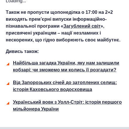
Loading...
Також не пропусти щопонеділка о 17:00 на 2+2
виходять прем’єрні випуски інформаційно-
пізнавальної програми «
Загублений світ
»,
присвячені українцям – нації незламних і
нескорених, що гідно виборюють своє майбутнє.
Дивись також:
Найбільша загадка України, яку нам залишили
кобзарі: чи зможемо ми колись її розгадати?
Від Запорозьких січей до затоплених селищ:
історія Каховського водосховища
Український вовк з Уолл-Стріт: історія першого
мільйонера України