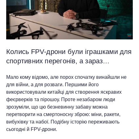
Колись FPV-дрони були іграшками для
спортивних перегонів, а зараз…
Мало кому відомо, але порох спочатку винайшли не
для війни, а для розваги. Першими його
використовували китайці для створення яскравих
феєрверків та пірошоу. Проте незабаром люди
зрозуміли, що цю безневинну забаву можна
перетворити на смертоносну зброю: міни, ракети,
вибухівку та набої. Подібну історію переживають
сьогодні й FPV-дрони.