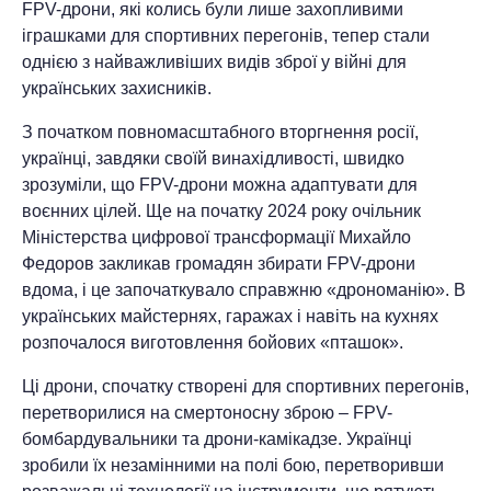
FPV-дрони, які колись були лише захопливими
іграшками для спортивних перегонів, тепер стали
однією з найважливіших видів зброї у війні для
українських захисників.
З початком повномасштабного вторгнення росії,
українці, завдяки своїй винахідливості, швидко
зрозуміли, що FPV-дрони можна адаптувати для
воєнних цілей. Ще на початку 2024 року очільник
Міністерства цифрової трансформації Михайло
Федоров закликав громадян збирати FPV-дрони
вдома, і це започаткувало справжню «дрономанію». В
українських майстернях, гаражах і навіть на кухнях
розпочалося виготовлення бойових «пташок».
Ці дрони, спочатку створені для спортивних перегонів,
перетворилися на смертоносну зброю – FPV-
бомбардувальники та дрони-камікадзе. Українці
зробили їх незамінними на полі бою, перетворивши