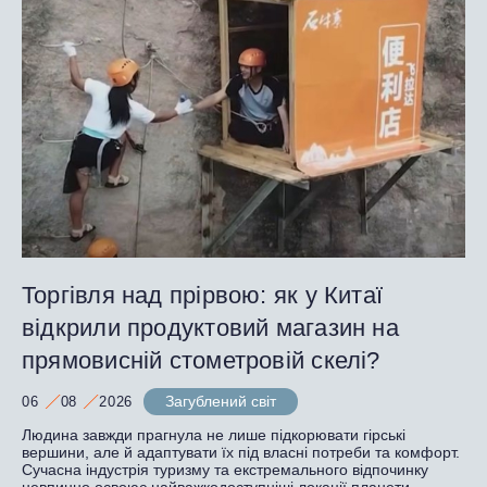
Торгівля над прірвою: як у Китаї
відкрили продуктовий магазин на
прямовисній стометровій скелі?
Загублений світ
06
08
2026
Людина завжди прагнула не лише підкорювати гірські
вершини, але й адаптувати їх під власні потреби та комфорт.
Сучасна індустрія туризму та екстремального відпочинку
невпинно освоює найважкодоступніші локації планети.