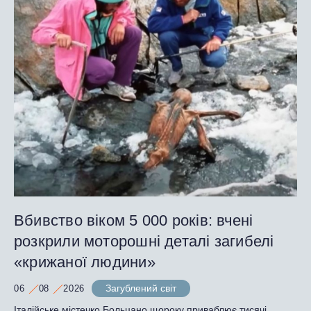
Вбивство віком 5 000 років: вчені
розкрили моторошні деталі загибелі
«крижаної людини»
Загублений світ
06
08
2026
Італійське містечко Больцано щороку приваблює тисячі