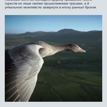
туристів не лише своїми гірськолижними трасами, а й
унікальною можливістю зазирнути в епоху ранньої бронзи.