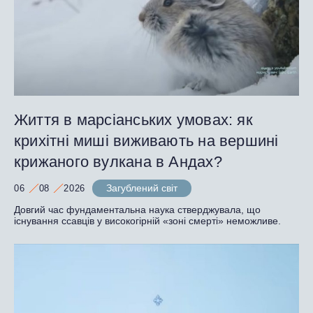
Життя в марсіанських умовах: як
крихітні миші виживають на вершині
крижаного вулкана в Андах?
Загублений світ
06
08
2026
Довгий час фундаментальна наука стверджувала, що
існування ссавців у високогірній «зоні смерті» неможливе.