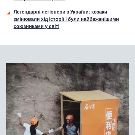
Легендарні легіонери з України: козаки
змінювали хід історії і були найбажанішими
союзниками у світі