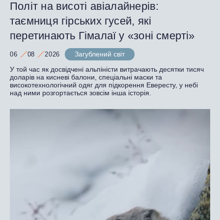
Політ на висоті авіалайнерів:
таємниця гірських гусей, які
перетинають Гімалаї у «зоні смерті»
Загублений світ
06
08
2026
У той час як досвідчені альпіністи витрачають десятки тисяч
доларів на кисневі балони, спеціальні маски та
високотехнологічний одяг для підкорення Евересту, у небі
над ними розгортається зовсім інша історія.