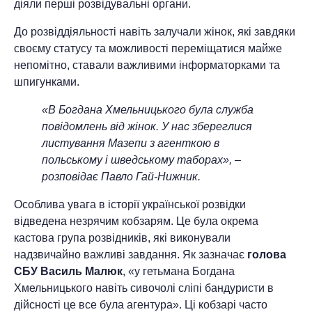
діяли перші розвідувальні органи.
До розвіддіяльності навіть залучали жінок, які завдяки
своєму статусу та можливості переміщатися майже
непомітно, ставали важливими інформаторками та
шпигунками.
«В Богдана Хмельницького була служба
повідомлень від жінок. У нас збереглися
листування Мазепи з агенткою в
польському і шведському таборах», –
розповідає Павло Гай-Нижник.
Особлива увага в історії української розвідки
відведена незрячим кобзарям. Це була окрема
кастова група розвідників, які виконували
надзвичайно важливі завдання. Як зазначає
голова
СБУ Василь Малюк
, «у гетьмана Богдана
Хмельницького навіть сивочолі сліпі бандуристи в
дійсності це все була агентура». Ці кобзарі часто