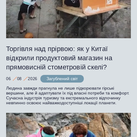
Торгівля над прірвою: як у Китаї
відкрили продуктовий магазин на
прямовисній стометровій скелі?
Загублений світ
06
08
2026
Людина завжди прагнула не лише підкорювати гірські
вершини, але й адаптувати їх під власні потреби та комфорт.
Сучасна індустрія туризму та екстремального відпочинку
невпинно освоює найважкодоступніші локації планети.