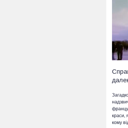
Спра
далек
Загадк
надзви
француз
краси, 
кому ві