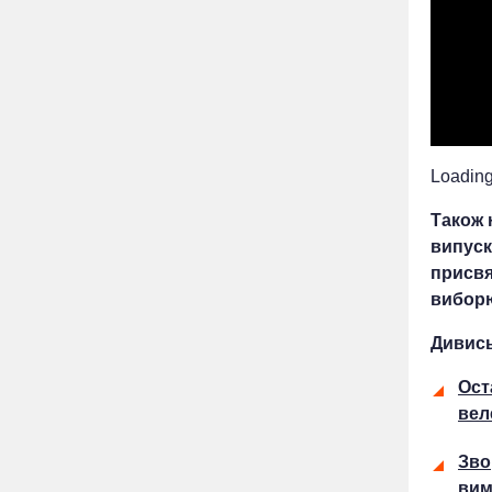
Loading.
Також 
випуск
присвя
виборю
Дивись
Ост
вел
Зво
вим