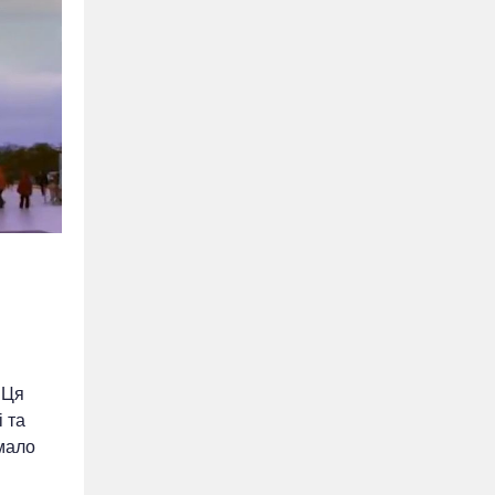
 Ця
 та
 мало