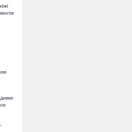
вежі
ментів
бою
ю
ідники
ати
,