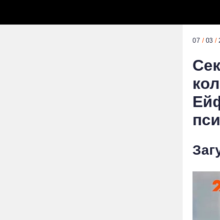
07
03
Сек
кол
Ейф
пси
Заг