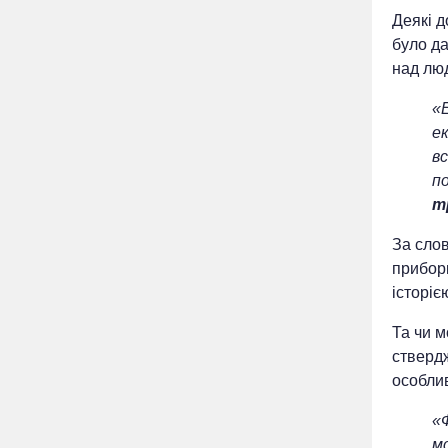
Деякі 
було да
над лю
«
е
вс
п
т
За сло
прибор
історіє
Та чи м
ствердж
особли
«Ф
м