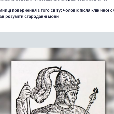
мниці повернення з того світу: чоловік після клінічної с
ав розуміти стародавні мови