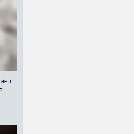
ив і
и?