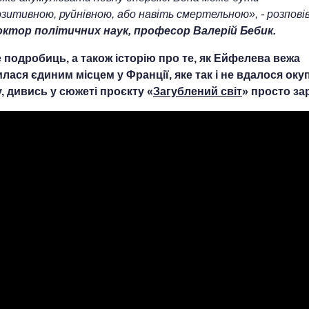
озитивною, руйнівною, або навіть смертельною», - розпові
октор політичних наук, професор Валерій Бебик.
 подробиць, а також історію про те, як Ейфелева вежа
лася єдиним місцем у Франції, яке так і не вдалося оку
у, дивись у сюжеті проєкту «
Загублений світ
» просто за