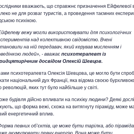
дослідники вважають, що справжнє призначення Ейфелевої 
леко не для розваг туристів, а проведення таємних експери
дською психікою.
Ейфелеву вежу могли використовувати для психологічних
кспериментів над колективною свідомістю. Вчені
тановили на ній передавач, який керував мисленням і
оведінкою людей», - вважає
психотерапевт із
ридцятирічним досвідом Олексій Шевцов.
вами психотерапевта Олексія Шевцова, це могло бути спро
кати національний дух Франції, яка відома своєю бурхливо
ю революцій, яких тут було найбільше у світі.
оже будівля дійсно впливати на психіку людини? Деякі досл
ують, що форма вежі, схожа на витягнуту піраміду, може м
вий енергетичний вплив.
орма певних об’єктів, це може бути тарілка, або піраміда
оже акумулювати певну енергію. Вона може бути