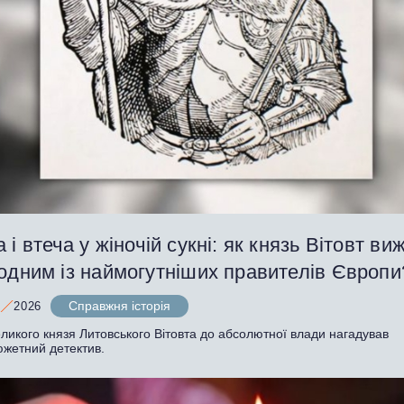
 і втеча у жіночій сукні: як князь Вітовт виж
 одним із наймогутніших правителів Європ
Справжня історія
2026
ликого князя Литовського Вітовта до абсолютної влади нагадував
южетний детектив.