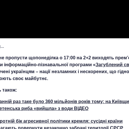
..
не пропусти щопонеділка о 17:00 на 2+2 виходять прем’
и інформаційно-пізнавальної програми «
Загублений св
чені українцям – нації незламних і нескорених, що гідн
ють своє майбутнє.
 також:
анній раз таке було 360 мільйонів років тому: на Київщи
етенська риба «вийшла» з води ВІДЕО
ротній бік агресивної політики кремля: сусідні країни
агають повернути незаконно забрані території СРСР