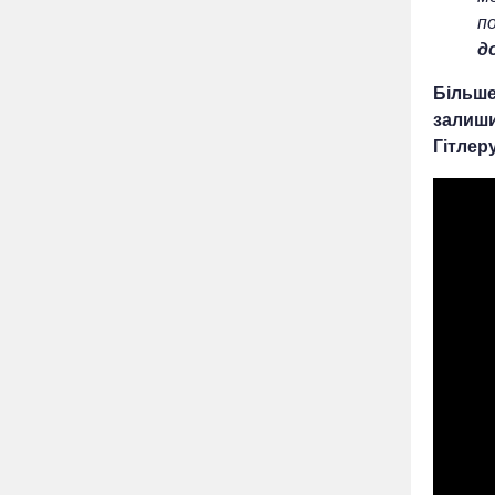
п
д
Більше
залиши
Гітлер