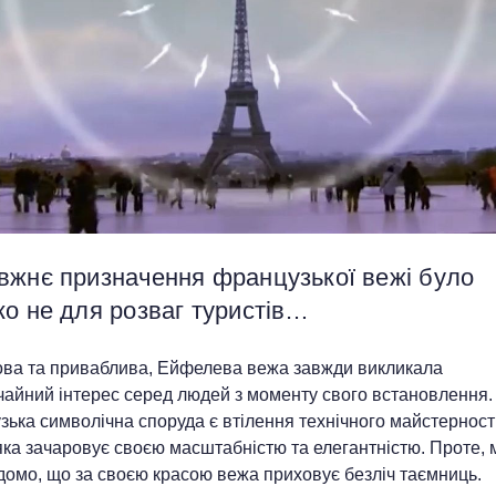
вжнє призначення французької вежі було
о не для розваг туристів…
ова та приваблива, Ейфелева вежа завжди викликала
чайний інтерес серед людей з моменту свого встановлення.
ька символічна споруда є втілення технічного майстерності
яка зачаровує своєю масштабністю та елегантністю. Проте,
домо, що за своєю красою вежа приховує безліч таємниць.