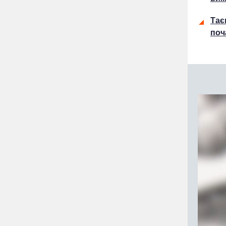
Тає
поч