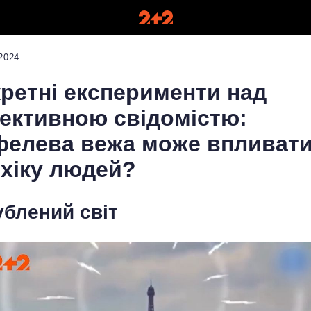
2024
ретні експерименти над
ективною свідомістю:
елева вежа може впливати
хіку людей?
ублений світ