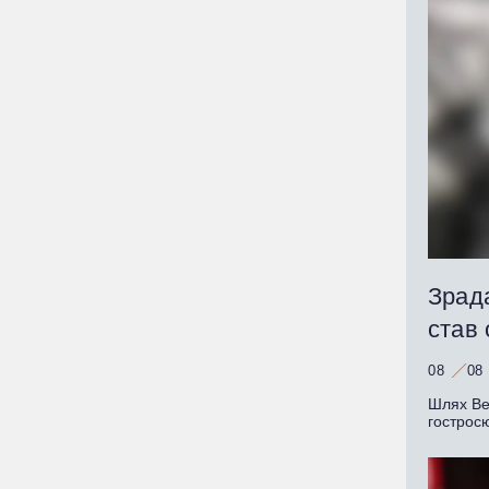
Зрада
став
08
08
Шлях Ве
гострос