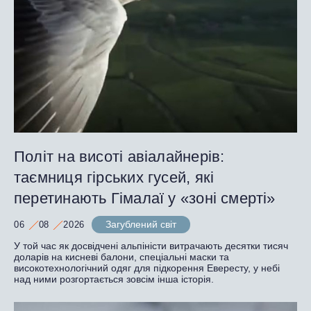
Політ на висоті авіалайнерів:
таємниця гірських гусей, які
перетинають Гімалаї у «зоні смерті»
Загублений світ
06
08
2026
У той час як досвідчені альпіністи витрачають десятки тисяч
доларів на кисневі балони, спеціальні маски та
високотехнологічний одяг для підкорення Евересту, у небі
над ними розгортається зовсім інша історія.