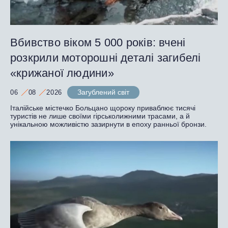
Вбивство віком 5 000 років: вчені
розкрили моторошні деталі загибелі
«крижаної людини»
Загублений світ
06
08
2026
Італійське містечко Больцано щороку приваблює тисячі
туристів не лише своїми гірськолижними трасами, а й
унікальною можливістю зазирнути в епоху ранньої бронзи.