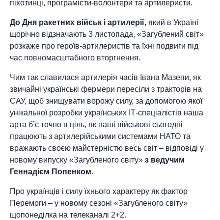
піхотинці, програмісти-волонтери та артилеристи.
До Дня ракетних військ і артилерії
, який в Україні
щорічно відзначають 3 листопада, «Загублений світ»
розкаже про героїв-артилеристів та їхні подвиги під
час повномасштабного вторгнення.
Чим так славилася артилерія часів Івана Мазепи, як
звичайні українські фермери пересіли з тракторів на
САУ, щоб знищувати ворожу силу, за допомогою якої
унікальної розробки українських ІТ-спеціалістів наша
арта б’є точно в ціль, як наші військові сьогодні
працюють з артилерійськими системами НАТО та
вражають своєю майстерністю весь світ – відповіді у
новому випуску «Загубленого світу»
з ведучим
Геннадієм Попенком
.
Про українців і силу їхнього характеру як фактор
Перемоги – у новому сезоні «Загубленого світу»
щопонеділка на телеканалі 2+2.