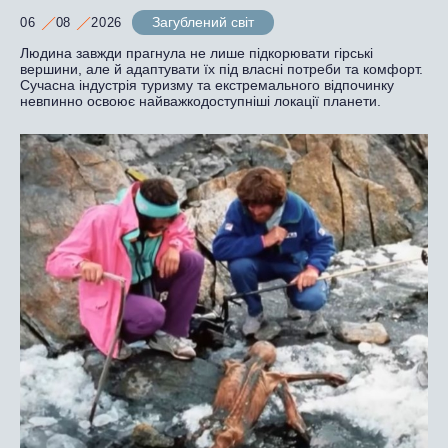
Загублений світ
06
08
2026
Людина завжди прагнула не лише підкорювати гірські
вершини, але й адаптувати їх під власні потреби та комфорт.
Сучасна індустрія туризму та екстремального відпочинку
невпинно освоює найважкодоступніші локації планети.