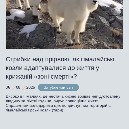
Стрибки над прірвою: як гімалайські
козли адаптувалися до життя у
крижаній «зоні смерті»?
Загублений світ
06
08
2026
Високо в Гімалаях, де нестача кисню вбиває непідготовлену
людину за лічені години, вирує повноцінне життя.
Справжніми володарями цих неприступних територій є
гімалайські гірські козли (тари).