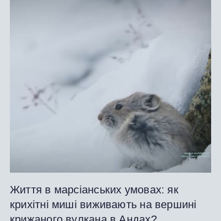
Життя в марсіанських умовах: як
крихітні миші виживають на вершині
крижаного вулкана в Андах?