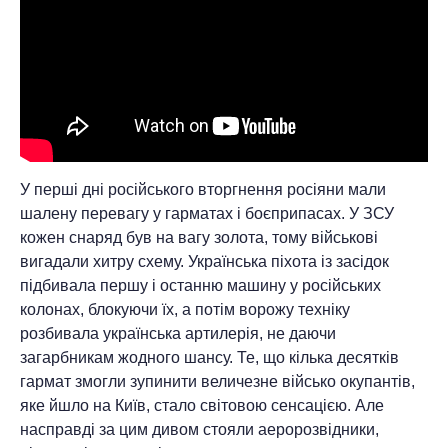
У перші дні російського вторгнення росіяни мали
шалену перевагу у гарматах і боєприпасах. У ЗСУ
кожен снаряд був на вагу золота, тому військові
вигадали хитру схему. Українська піхота із засідок
підбивала першу і останню машину у російських
колонах, блокуючи їх, а потім ворожу техніку
розбивала українська артилерія, не даючи
загарбникам жодного шансу. Те, що кілька десятків
гармат змогли зупинити величезне військо окупантів,
яке йшло на Київ, стало світовою сенсацією. Але
насправді за цим дивом стояли аеророзвідники,