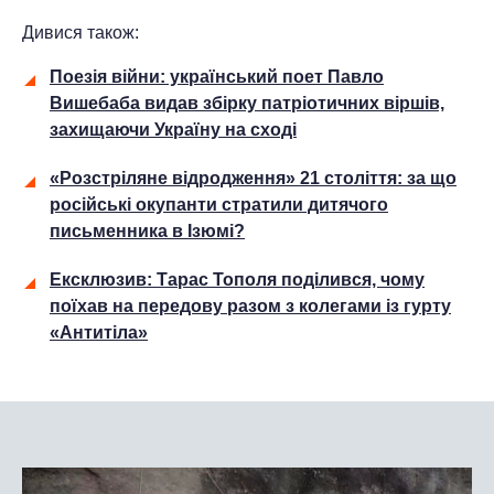
Дивися також:
Поезія війни: український поет Павло
Вишебаба видав збірку патріотичних віршів,
захищаючи Україну на сході
«Розстріляне відродження» 21 століття: за що
російські окупанти стратили дитячого
письменника в Ізюмі?
Ексклюзив: Тарас Тополя поділився, чому
поїхав на передову разом з колегами із гурту
«Антитіла»