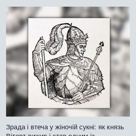
Зрада і втеча у жіночій сукні: як князь