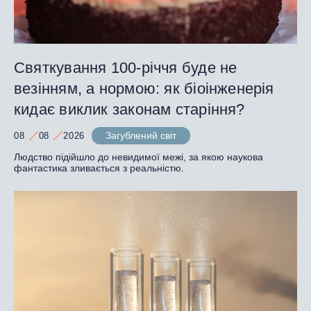
Святкування 100-річчя буде не
везінням, а нормою: як біоінженерія
кидає виклик законам старіння?
Загублений світ
08
08
2026
Людство підійшло до невидимої межі, за якою наукова
фантастика зливається з реальністю.