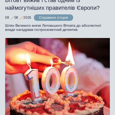
Вітовт вижив і став одним із
наймогутніших правителів Європи?
Справжня історія
08
08
2026
Шлях Великого князя Литовського Вітовта до абсолютної
влади нагадував гостросюжетний детектив.