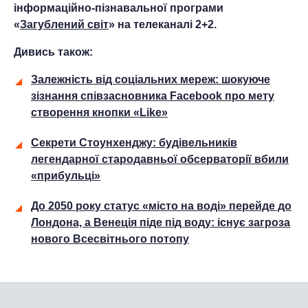
інформаційно-пізнавальної програми
«
Загублений світ
» на телеканалі 2+2.
Дивись також:
Залежність від соціальних мереж: шокуюче
зізнання співзасновника Facebook про мету
створення кнопки «Like»
Секрети Стоунхенджу: будівельників
легендарної стародавньої обсерваторії вбили
«прибульці»
До 2050 року статус «місто на воді» перейде до
Лондона, а Венеція піде під воду: існує загроза
нового Всесвітнього потопу