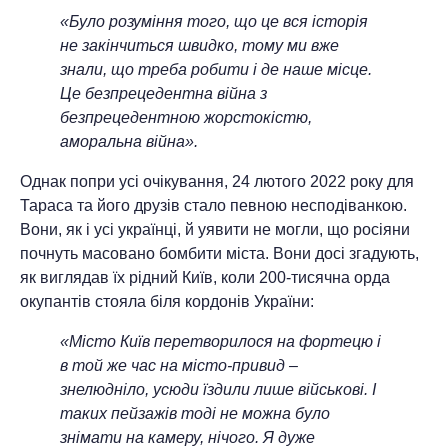
«Було розуміння того, що це вся історія
не закінчиться швидко, тому ми вже
знали, що треба робити і де наше місце.
Це безпрецедентна війна з
безпрецедентною жорстокістю,
аморальна війна».
Однак попри усі очікування, 24 лютого 2022 року для
Тараса та його друзів стало певною несподіванкою.
Вони, як і усі українці, й уявити не могли, що росіяни
почнуть масовано бомбити міста. Вони досі згадують,
як виглядав їх рідний Київ, коли 200-тисячна орда
окупантів стояла біля кордонів України:
«Місто Київ перетворилося на фортецю і
в той же час на місто-привид –
знелюдніло, усюди їздили лише військові. І
таких пейзажів тоді не можна було
знімати на камеру, нічого. Я дуже