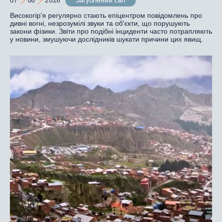
Загублений світ
07
08
2026
Високогір'я регулярно стають епіцентром повідомлень про
дивні вогні, незрозумілі звуки та об'єкти, що порушують
закони фізики. Звіти про подібні інциденти часто потрапляють
у новини, змушуючи дослідників шукати причини цих явищ.