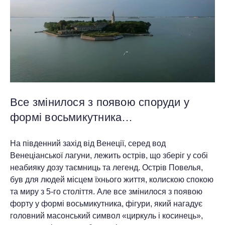
Все змінилося з появою споруди у
формі восьмикутника…
На південний захід від Венеції, серед вод
Венеціанської лагуни, лежить острів, що зберіг у собі
неабияку дозу таємниць та легенд. Острів Повелья,
був для людей місцем їхнього життя, колискою спокою
та миру з 5-го століття. Але все змінилося з появою
форту у формі восьмикутника, фігури, який нагадує
головний масонський символ «циркуль і косинець»,