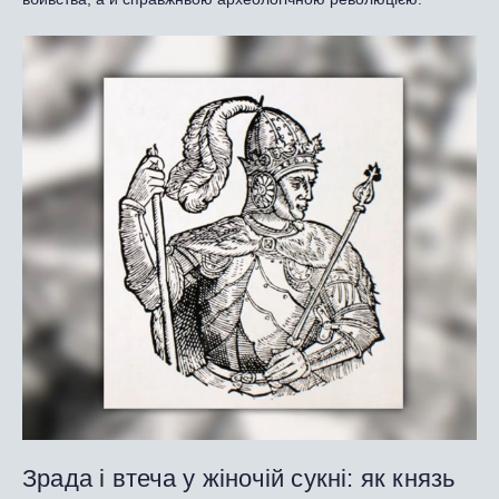
Зрада і втеча у жіночій сукні: як князь