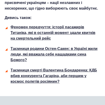
присвячені українцям – нації незламних і
нескорених, що гідно виборюють своє майбутнє.
Дивись також:
Феномен передчуття: історії пасажирів
Титаніка, які в останній момент здали квитків
на смертельний рейс
Таємниця родини Остен-Сакен: в Україні жили
люди, які вважала себе нащадками сина
Божого?
Таємниця смерті Валентина Бондаренка: КДБ
вбив конкурента Гагаріна, аби першим у
космос полетів росіянин?