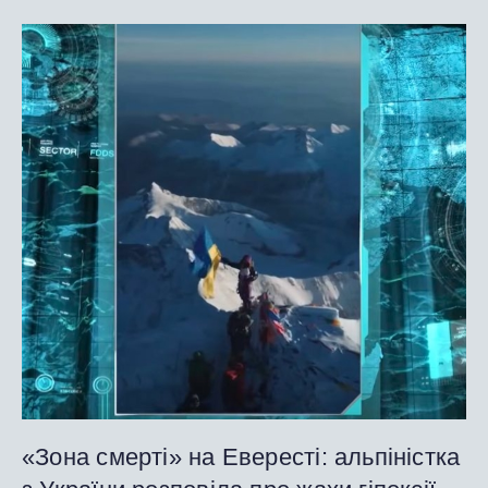
«Зона смерті» на Евересті: альпіністка