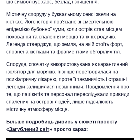
що символізує хаос, безлад і знищення.
Містичну споруду у буквальному сенсі звели на
кістках. Його історія пов'язане зі смертельною
епідемією бубонної чуми, коли острів став місцем
поховання та спалення мерців та їхніх родичів.
Легенда стверджує, що земля, на якій стоїть форт,
сповнена кістками та фрагментами обгорілих тіл.
Споруда, спочатку використовувана як карантинний
ізолятор для моряків, пізніше перетворилася на
психіатричну лікарню, проте її таємничість і страшні
легенди залишилися незмінними. Повідомлення про
те, що пацієнтів та персонал переслідували привиди
спалених на острові людей, лише підсилюють
містичну атмосферу місця.
Більше подробиць дивись у сюжеті проєкту
«
Загублений світ
» просто зараз: