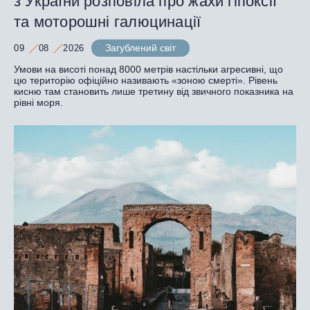
з України розповіла про жахи гіпоксії
та моторошні галюцинації
Загублений світ
09
08
2026
Умови на висоті понад 8000 метрів настільки агресивні, що
цю територію офіційно називають «зоною смерті». Рівень
кисню там становить лише третину від звичного показника на
рівні моря.