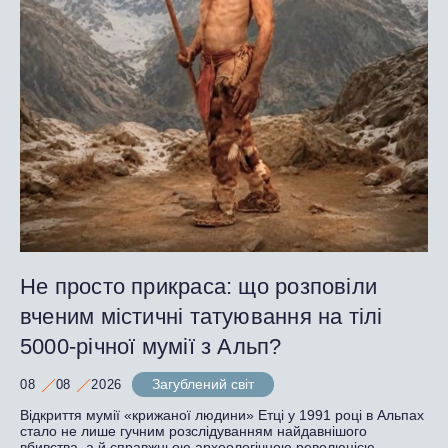
Не просто прикраса: що розповіли
вченим містичні татуювання на тілі
5000-річної мумії з Альп?
Загублений світ
08
08
2026
Відкриття мумії «крижаної людини» Етці у 1991 році в Альпах
стало не лише гучним розслідуванням найдавнішого
вбивства, а й справжньою археологічною революцією.