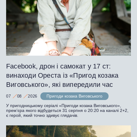
Facebook, дрон і самокат у 17 ст:
винаходи Ореста із «Пригод козака
Виговського», які випередили час
Пригоди козака Виговського
07
08
2026
У пригодницькому серіалі «Пригоди козака Виговського»,
прем’єра якого відбудеться 31 серпня о 20:20 на каналі 2+2,
є герой, який точно здивує глядачів.