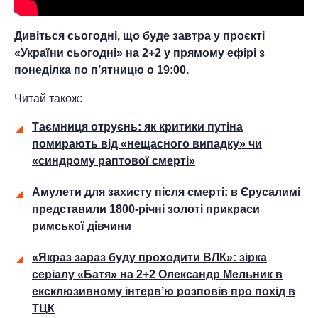
Дивіться сьогодні, що буде завтра у проєкті
«України сьогодні» на 2+2 у прямому ефірі з
понеділка по п’ятницю о 19:00.
Читай також:
Таємниця отруєнь: як критики путіна
помирають від «нещасного випадку» чи
«синдрому раптової смерті»
Амулети для захисту після смерті: в Єрусалимі
представили 1800-річні золоті прикраси
римської дівчини
«Якраз зараз буду проходити ВЛК»: зірка
серіалу «Батя» на 2+2 Олександр Мельник в
ексклюзивному інтерв’ю розповів про похід в
ТЦК