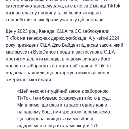
категорично заперечувала, але вже за 2 місяці TikTok
визнав власну провину та звільнив чотирьох
співробітників, які брали участь у цій операції.
Ще у 2023 році Канада, США та ЄС заблокували
TikTok на телефонах держслужбовців. А у квітні 2024
року президент США Джо Байден підписав закон, який
має змусити ByteDance продати застосунок в США
протягом дев’яти місяців, в іншому випадку його
повністю заборонять на території країни. У TikTok
водночас заявили, що оскаржуватимуть рішення
американської влади.
«Цей неконституційний закон є забороною
ТікТок, і ми будемо оскаржувати його в суді.
Ми віримо, що факти та закон однозначно
на нашому боці, і ми зрештою переможемо.
Ця заборона знищить сім мільйонів
підприємств і змусить замовкнути 170