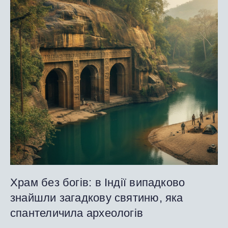
Храм без богів: в Індії випадково
знайшли загадкову святиню, яка
спантеличила археологів