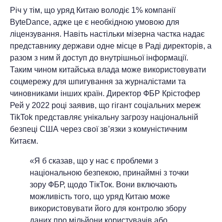
Річ у тім, що уряд Китаю володіє 1% компанії
ByteDance, адже це є необхідною умовою для
ліцензування. Навіть настільки мізерна частка надає
представнику держави одне місце в Раді директорів, а
разом з ним й доступ до внутрішньої інформації.
Таким чином китайська влада може використовувати
соцмережу для шпигування за журналістами та
чиновниками інших країн. Директор ФБР Крістофер
Рей у 2022 році заявив, що гігант соціальних мереж
TikTok представляє унікальну загрозу національній
безпеці США через свої зв’язки з комуністичним
Китаєм.
«Я б сказав, що у нас є проблеми з
національною безпекою, принаймні з точки
зору ФБР, щодо ТікТок. Вони включають
можливість того, що уряд Китаю може
використовувати його для контролю збору
даних про мільйони користувачів або