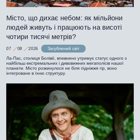
Місто, що дихає небом: як мільйони
людей живуть і працюють на висоті
чотири тисячі метрів?
Загублений світ
07
08
2026
Ла-Пас, столиця Болівії, впевнено утримує статус одного з
найбільш екстремальних і дивовижних мегаполісів нашої
планети. Місто розкинулося не біля підніжжя гір, воно
інтегроване в їхню структуру.