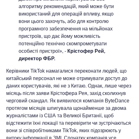
алгоритму рекомендацій, який може бути
використаний для операцій впливу, якщо
вони цього захочуть, або для контролю
програмного забезпечення на мільйонах
пристроїв, що дає йому можливість
потенційно технічно скомпрометувати
особисті пристрої», -
Крістофер Рей,
директор ФБР.
Керівники TikTok намагалися переконати людей, що
китайський персонал не може отримувати доступ до
даних користувачів, які не з Китаю. Однак, лише через
місяць після заяви Крістофера Рея, захід сколихнув
черговий скандал. Як виявилося компанія ByteDance
протягом місяців шпигувала щонайменше за двома
журналістами із США та Великої Британії, щоб
відстежити їхні локації та перевірити чи зустрічаються
вони зі співробітниками TikTok, яких підозрюють у
витоку інформації в ЗМІ. Спочатку компанія усе