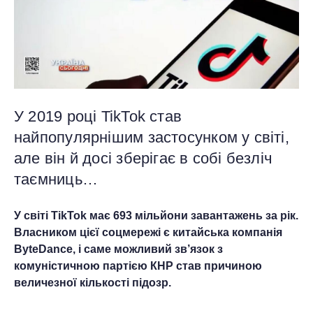
У 2019 році TikTok став
найпопулярнішим застосунком у світі,
але він й досі зберігає в собі безліч
таємниць…
У світі
TikTok має 693 мільйони завантажень за рік.
Власником цієї соцмережі є китайська компанія
ByteDance, і саме можливий зв’язок з
комуністичною партією КНР став причиною
величезної кількості підозр.