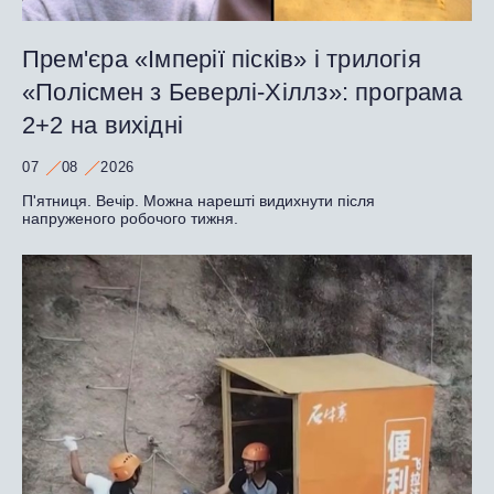
Прем'єра «Імперії пісків» і трилогія
«Полісмен з Беверлі-Хіллз»: програма
2+2 на вихідні
07
08
2026
П'ятниця. Вечір. Можна нарешті видихнути після
напруженого робочого тижня.