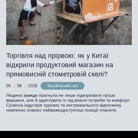
Торгівля над прірвою: як у Китаї
відкрили продуктовий магазин на
прямовисній стометровій скелі?
Загублений світ
06
08
2026
Людина завжди прагнула не лише підкорювати гірські
вершини, але й адаптувати їх під власні потреби та комфорт.
Сучасна індустрія туризму та екстремального відпочинку
невпинно освоює найважкодоступніші локації планети.