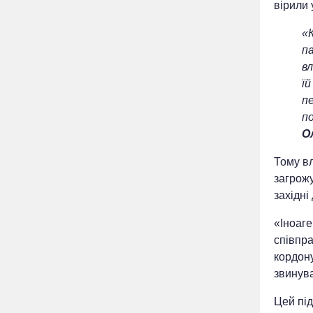
вірили 
«
п
вл
їй
пе
п
О
Тому вл
загрожу
західні
«Іноаге
співпра
кордону
звинува
Цей під