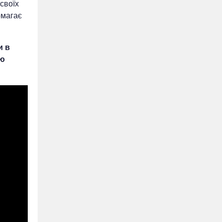
своїх
омагає
и в
ою