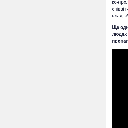
контрол
співвіт
владі з
Ще одн
людях 
пропаг