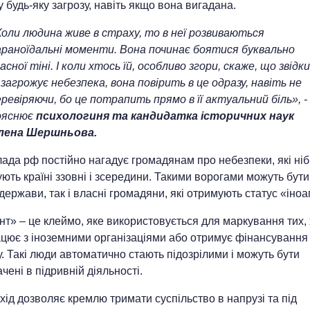
у будь-яку загрозу, навіть якщо вона вигадана.
Коли людина живе в страху, то в неї розвиваються
араноїдальні моменти. Вона починає боятися буквально
асної тіні. І коли хтось їй, особливо згори, скаже, що звідк
 загрожує небезпека, вона повірить в це одразу, навіть не
ревіряючи, бо це потрапить прямо в її актуальний біль», -
ояснює
психологиня та кандидатка історичних наук
лена Шершньова.
ада рф постійно нагадує громадянам про небезпеки, які ні
ють країні ззовні і зсередини. Такими ворогами можуть бути
 держави, так і власні громадяни, які отримують статус «іноа
нт» – це клеймо, яке використовується для маркування тих, 
цює з іноземними організаціями або отримує фінансування 
. Такі люди автоматично стають підозрілими і можуть бути
чені в підривній діяльності.
хід дозволяє кремлю тримати суспільство в напрузі та під