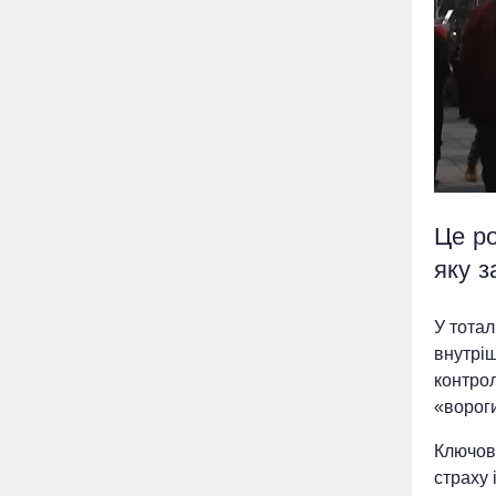
Це ро
яку 
У тотал
внутріш
контрол
«вороги
Ключове
страху 