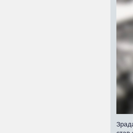
Зрада