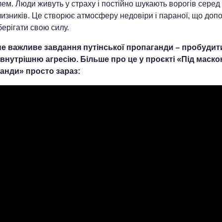
ем. Люди живуть у страху і постійно шукають ворогів серед 
чизників. Це створює атмосферу недовіри і параної, що доп
берігати свою силу.
е важливе завдання путінської пропаганди – пробудит
внутрішню агресію. Більше про це у проєкті «Під маск
анди» просто зараз: