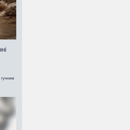
чні
е гучним