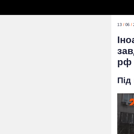
13
06
Іно
зав
рф 
Під