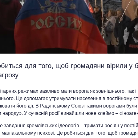
биться для того, щоб громадяни вірили у 
загрозу…
ітарних режимах важливо мати ворога як зовнішнього, так і
нього. Це допомагає утримувати населення в постійному ст
ювати його дії. В Радянському Союзі такими ворогами були
 народу». У сучасній росії винайшли нове клеймо – «іноаге
 завдання кремлівських ідеологів – тримати росіян у пості
і маніакальному психозі. Це робиться для того, щоб громад