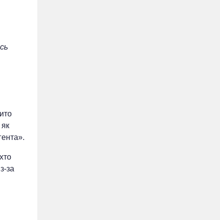
ись
бито
 як
гента».
хто
з-за