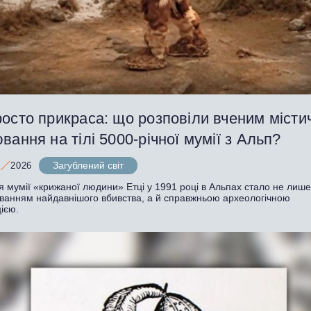
осто прикраса: що розповіли вченим місти
вання на тілі 5000-річної мумії з Альп?
Загублений світ
2026
я мумії «крижаної людини» Етці у 1991 році в Альпах стало не лиш
уванням найдавнішого вбивства, а й справжньою археологічною
ією.