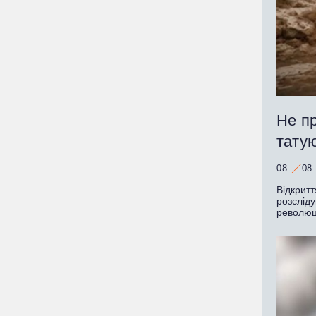
Не пр
татую
08
08
Відкритт
розслід
революц