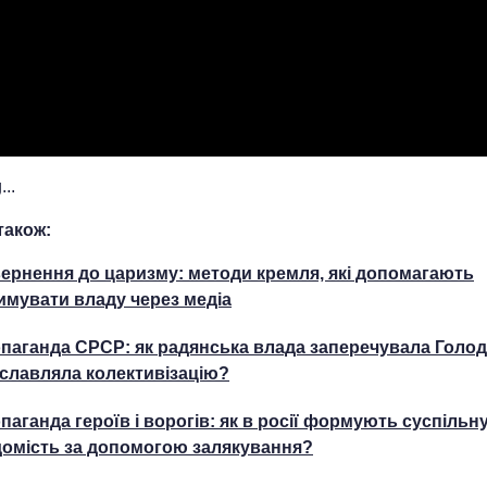
..
також:
ернення до царизму: методи кремля, які допомагають
имувати владу через медіа
паганда СРСР: як радянська влада заперечувала Голод
славляла колективізацію?
паганда героїв і ворогів: як в росії формують суспільн
домість за допомогою залякування?