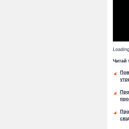
Loading.
Читай 
Пов
утр
Про
про
Про
сві