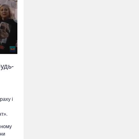
будь-
раху і
нт».
йному
яни