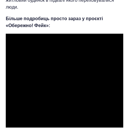
житловий будинок в підвалі якого переховувалися
люди.
Більше подробиць просто зараз у проєкті
«Обережно! Фейк»: