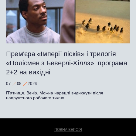
Прем'єра «Імперії пісків» і трилогія
«Полісмен з Беверлі-Хіллз»: програма
2+2 на вихідні
07
08
2026
П'ятниця. Вечір. Можна нарешті видихнути після
напруженого робочого тижня.
ПОВНА ВЕРСІЯ