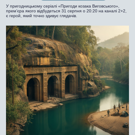
У пригодницькому серіалі «Пригоди козака Виговського»,
прем’єра якого відбудеться 31 серпня о 20:20 на каналі 2+2,
є герой, який точно здивує глядачів.