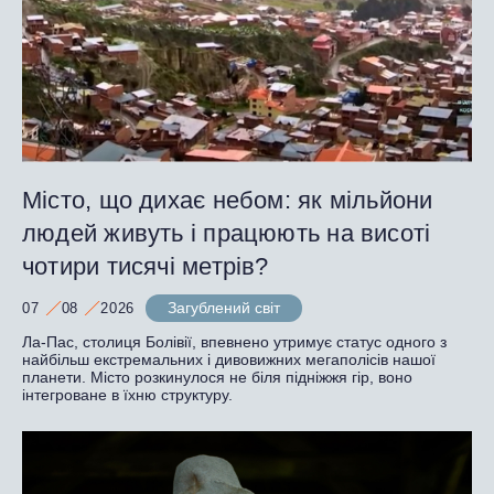
Місто, що дихає небом: як мільйони
людей живуть і працюють на висоті
чотири тисячі метрів?
Загублений світ
07
08
2026
Ла-Пас, столиця Болівії, впевнено утримує статус одного з
найбільш екстремальних і дивовижних мегаполісів нашої
планети. Місто розкинулося не біля підніжжя гір, воно
інтегроване в їхню структуру.