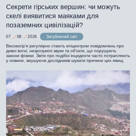
Секрети гірських вершин: чи можуть
скелі виявитися маяками для
позаземних цивілізацій?
Загублений світ
07
08
2026
Високогір'я регулярно стають епіцентром повідомлень про
дивні вогні, незрозумілі звуки та об'єкти, що порушують
закони фізики. Звіти про подібні інциденти часто потрапляють
у новини, змушуючи дослідників шукати причини цих явищ.