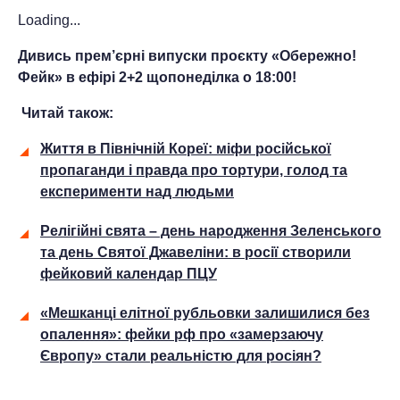
Loading...
Дивись прем’єрні випуски проєкту «Обережно!
Фейк» в ефірі 2+2 щопонеділка о 18:00!
Читай також:
Життя в Північній Кореї: міфи російської
пропаганди і правда про тортури, голод та
експерименти над людьми
Релігійні свята – день народження Зеленського
та день Святої Джавеліни: в росії створили
фейковий календар ПЦУ
«Мешканці елітної рубльовки залишилися без
опалення»: фейки рф про «замерзаючу
Європу» стали реальністю для росіян?