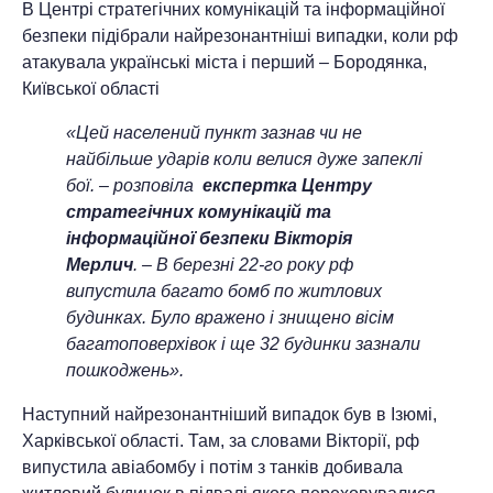
В Центрі стратегічних комунікацій та інформаційної
безпеки підібрали найрезонантніші випадки, коли рф
атакувала українські міста і перший – Бородянка,
Київської області
«Цей населений пункт зазнав чи не
найбільше ударів коли велися дуже запеклі
бої. – розповіла
експертка Центру
стратегічних комунікацій та
інформаційної безпеки Вікторія
Мерлич
. – В березні 22-го року рф
випустила багато бомб по житлових
будинках. Було вражено і знищено вісім
багатоповерхівок і ще 32 будинки зазнали
пошкоджень».
Наступний найрезонантніший випадок був в Ізюмі,
Харківської області. Там, за словами Вікторії, рф
випустила авіабомбу і потім з танків добивала