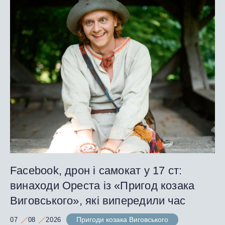
Facebook, дрон і самокат у 17 ст:
винаходи Ореста із «Пригод козака
Виговського», які випередили час
Пригоди козака Виговського
07
08
2026