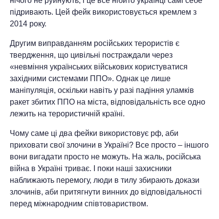
нічого не руйнують, і це все нібито українці самі себе
підривають. Цей фейк використовується кремлем з
2014 року.
Другим виправданням російських терористів є
твердження, що цивільні постраждали через
«невміння українських військових користуватися
західними системами ППО». Однак це лише
маніпуляція, оскільки навіть у разі падіння уламків
ракет збитих ППО на міста, відповідальність все одно
лежить на терористичній країні.
Чому саме ці два фейки використовує рф, аби
приховати свої злочини в Україні? Все просто – іншого
вони вигадати просто не можуть. На жаль, російська
війна в Україні триває. І поки наші захисники
наближають перемогу, люди в тилу збирають докази
злочинів, аби притягнути винних до відповідальності
перед міжнародним співтовариством.