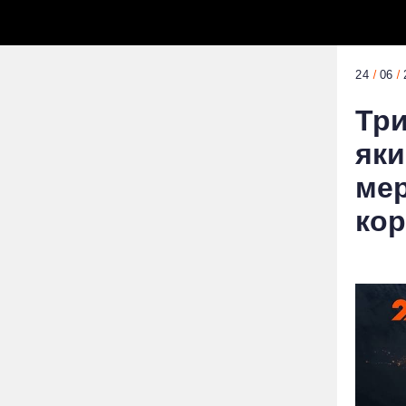
24
06
Три
яки
мер
кор