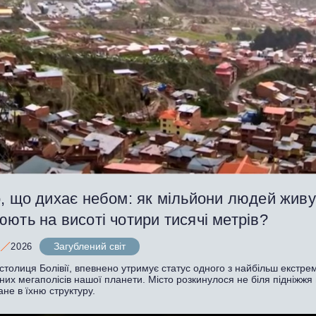
, що дихає небом: як мільйони людей живут
ють на висоті чотири тисячі метрів?
Загублений світ
2026
столиця Болівії, впевнено утримує статус одного з найбільш екстре
их мегаполісів нашої планети. Місто розкинулося не біля підніжжя г
ане в їхню структуру.