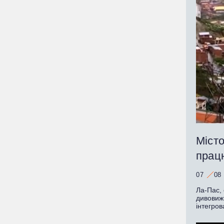
Місто
працю
07
08
Ла-Пас, 
дивовижн
інтегров