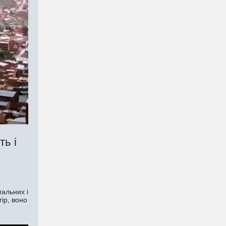
ь і
мальних і
ір, воно