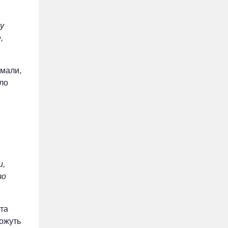
у
,
умали,
ло
и,
во
 та
можуть