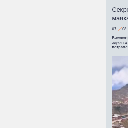
Секре
маяк
07
08
Високогі
звуки та
потрапл