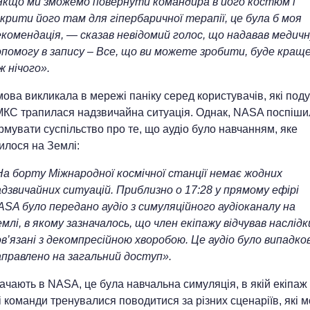
Якщо ми зможемо повернути командира в його костюм і
крити його там для гіпербаричної терапії, це була б моя
екомендація, — сказав невідомий голос, що надавав медичн
опомогу в запису – Все, що ви можете зробити, буде краще
ж нічого».
ова викликала в мережі паніку серед користувачів, які под
МКС трапилася надзвичайна ситуація. Однак, NASA поспіши
мувати суспільство про те, що аудіо було навчанням, яке
илося на Землі:
На борту Міжнародної космічної станції немає жодних
дзвичайних ситуацій. Приблизно о 17:28 у прямому ефірі
ASA було передано аудіо з симуляційного аудіоканалу на
млі, в якому зазначалось, що член екіпажу відчував наслідк
в’язані з декомпресійною хворобою. Це аудіо було випадко
аправлено на загальний доступ».
ачають в NASA, це була навчальна симуляція, в якій екіпаж
 команди тренувалися поводитися за різних сценаріїв, які 