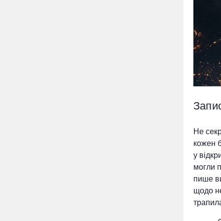
Запи
Не секр
кожен б
у відкр
могли 
пише ви
щодо не
трапила