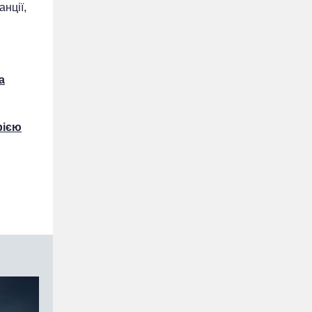
нції,
а
рією