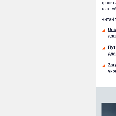
трапити
то в то
Читай 
Uni
доп
Пут
для
Заг
укр