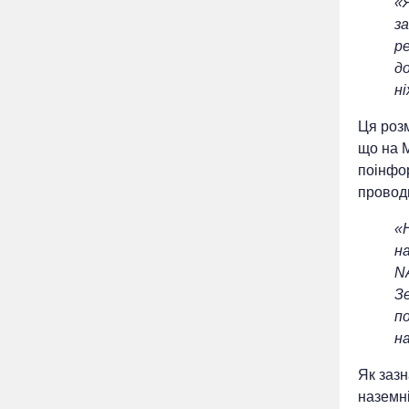
«
за
р
д
ні
Ця розм
що на 
поінфор
провод
«
на
N
Зе
по
н
Як зазн
наземні