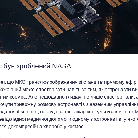
с був зроблений NASA…
ет, що МКС транслює зображення зі станції в прямому ефірі
ажаючий може спостерігати навіть за тим, як астронавти в
итий космос. Але нещодавно глядачі не лише спостерігали, 
почути тривожну розмову астронавтів з наземним управлінн
дання iflscience, на аудіозаписі лікар консультував екіпаж
відкладної медичної допомоги одному з астронавтів, у яког
ся декомпресійна хвороба у космосі.