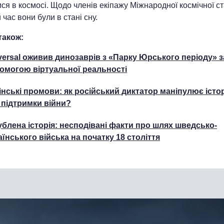
ся в космосі. Щодо членів екіпажу Міжнародної космічної ста
й час вони були в стані сну.
також:
versal оживив динозаврів з «Парку Юрського періоду» з
омогою віртуальної реальності
інські промови: як російський диктатор маніпулює істо
 підтримки війни?
ублена історія: несподівані факти про шлях шведсько-
аїнського війська на початку 18 століття