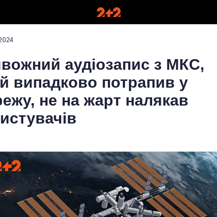
2024
вожний аудіозапис з МКС,
й випадково потрапив у
ежу, не на жарт налякав
истувачів