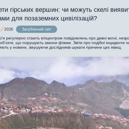
ти гірських вершин: чи можуть скелі вияви
ами для позаземних цивілізацій?
Загублений світ
2026
р'я регулярно стають епіцентром повідомлень про дивні вогні, незро
 об'єкти, що порушують закони фізики. Звіти про подібні інциденти ч
яють у новини, змушуючи дослідників шукати причини цих явищ.