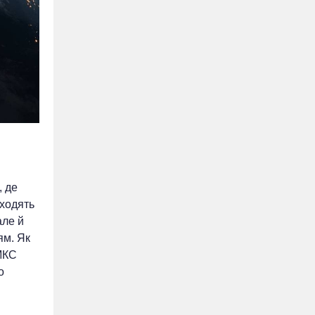
, де
иходять
але й
ям. Як
 МКС
о