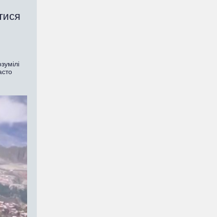
тися
зумілі
асто