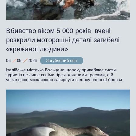
Вбивство віком 5 000 років: вчені
розкрили моторошні деталі загибелі
«крижаної людини»
Загублений світ
06
08
2026
Італійське містечко Больцано щороку приваблює тисячі
туристів не лише своїми гірськолижними трасами, а й
унікальною можливістю зазирнути в епоху ранньої бронзи.