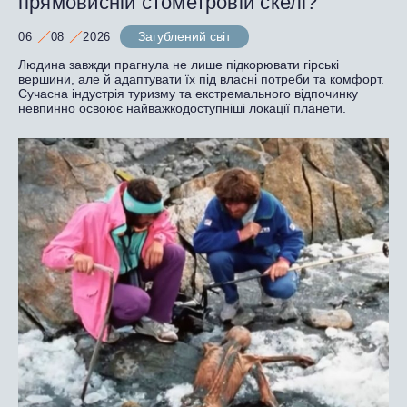
прямовисній стометровій скелі?
Загублений світ
06
08
2026
Людина завжди прагнула не лише підкорювати гірські
вершини, але й адаптувати їх під власні потреби та комфорт.
Сучасна індустрія туризму та екстремального відпочинку
невпинно освоює найважкодоступніші локації планети.