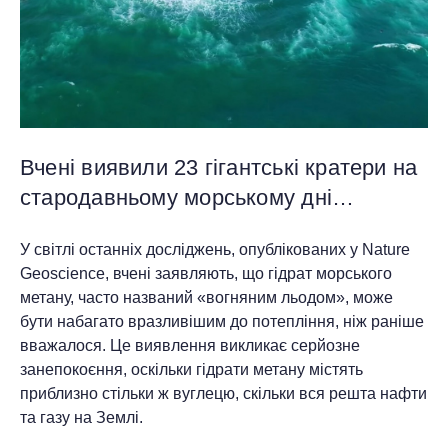
Вчені виявили 23 гігантські кратери на
стародавньому морському дні…
У світлі останніх досліджень, опублікованих у Nature
Geoscience, вчені заявляють, що гідрат морського
метану, часто названий «вогняним льодом», може
бути набагато вразливішим до потепління, ніж раніше
вважалося. Це виявлення викликає серйозне
занепокоєння, оскільки гідрати метану містять
приблизно стільки ж вуглецю, скільки вся решта нафти
та газу на Землі.