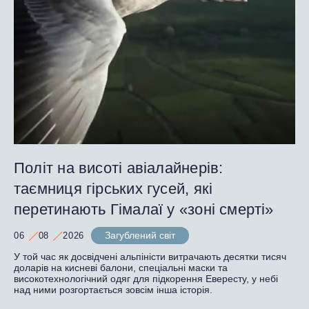
Політ на висоті авіалайнерів:
таємниця гірських гусей, які
перетинають Гімалаї у «зоні смерті»
Загублений світ
06
08
2026
У той час як досвідчені альпіністи витрачають десятки тисяч
доларів на кисневі балони, спеціальні маски та
високотехнологічний одяг для підкорення Евересту, у небі
над ними розгортається зовсім інша історія.