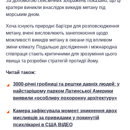
За допомогою сейсмічних зображень показано, що ці
кратери виникли внаслідок викидів метану під
морським дном.
Хоча існують природні бар'єри для розповсюдження
метану, вчені висловлюють занепокоєння щодо
можливості викидів метану в океани під впливом
зміни клімату. Подальше дослідження і міжнародна
співпраця стають критичними для зрозуміння цього
явища та розробки стратегій протидії йому.
Читай також:
3000-річні гробниці та рештки давніх людей: у
найстарішому парком Латинської Америки
виявили «особливу похоронну архітектуру»
Камера зафіксувала момент зникнення двох
мисливців за привидами у покинутій
психлікарні в США ВІДЕО