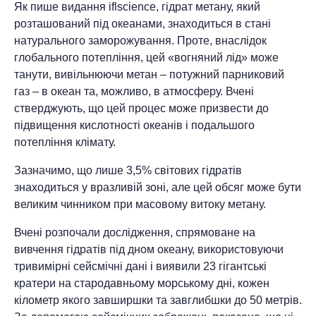
Як пише видання iflscience, гідрат метану, який
розташований під океанами, знаходиться в стані
натурального заморожування. Проте, внаслідок
глобального потепління, цей «вогняний лід» може
танути, вивільнюючи метан – потужний парниковий
газ – в океан та, можливо, в атмосферу. Вчені
стверджують, що цей процес може призвести до
підвищення кислотності океанів і подальшого
потепління клімату.
Зазначимо, що лише 3,5% світових гідратів
знаходиться у вразливій зоні, але цей обсяг може бути
великим чинником при масовому витоку метану.
Вчені розпочали дослідження, спрямоване на
вивчення гідратів під дном океану, використовуючи
тривимірні сейсмічні дані і виявили 23 гігантські
кратери на стародавньому морському дні, кожен
кілометр якого завширшки та завглибшки до 50 метрів.