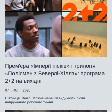
Прем'єра «Імперії пісків» і трилогія
«Полісмен з Беверлі-Хіллз»: програма
2+2 на вихідні
07
08
2026
П'ятниця. Вечір. Можна нарешті видихнути після
напруженого робочого тижня.