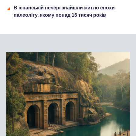
В іспанській печері знайшли житло епохи
палеоліту, якому понад 16 тисяч років