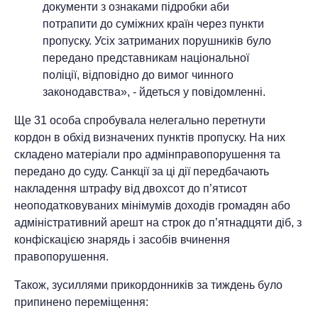
документи з ознаками підробки аби
потрапити до суміжних країн через пункти
пропуску. Усіх затриманих порушників було
передано представникам національної
поліції, відповідно до вимог чинного
законодавства», - йдеться у повідомленні.
Ще 31 особа спробувала нелегально перетнути
кордон в обхід визначених пунктів пропуску. На них
складено матеріали про адмінправопорушення та
передано до суду. Санкції за ці дії передбачають
накладення штрафу від двохсот до п’ятисот
неоподатковуваних мінімумів доходів громадян або
адміністративний арешт на строк до п’ятнадцяти діб, з
конфіскацією знарядь і засобів вчинення
правопорушення.
Також, зусиллями прикордонників за тиждень було
припинено переміщення: