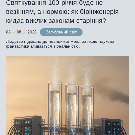
Святкування 100-річчя буде не
везінням, а нормою: як біоінженерія
кидає виклик законам старіння?
Загублений світ
08
08
2026
Людство підійшло до невидимої межі, за якою наукова
фантастика зливається з реальністю.