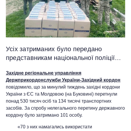
Усіх затриманих було передано
представникам національної поліції…
Західне регіональне управління
Держприкордонслужби України-Західний кордон
повідомило, що за минулий тиждень західні кордони
України з ЄС та Молдовою (на Буковині) перетнули
понад 530 тисяч осіб та 134 тисячі транспортних
засобів. За спробу нелегального перетину державного
кордону було затримано 101 особу.
«70 з них намагались використати