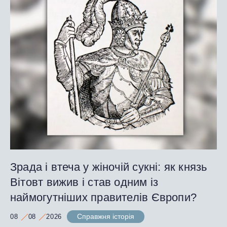
Зрада і втеча у жіночій сукні: як князь
Вітовт вижив і став одним із
наймогутніших правителів Європи?
Справжня історія
08
08
2026