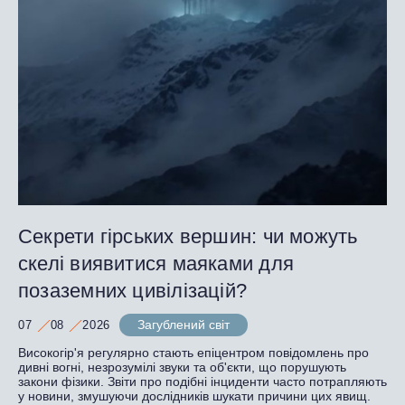
Секрети гірських вершин: чи можуть
скелі виявитися маяками для
позаземних цивілізацій?
Загублений світ
07
08
2026
Високогір'я регулярно стають епіцентром повідомлень про
дивні вогні, незрозумілі звуки та об'єкти, що порушують
закони фізики. Звіти про подібні інциденти часто потрапляють
у новини, змушуючи дослідників шукати причини цих явищ.