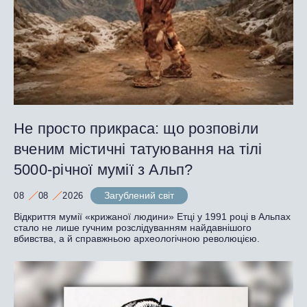
Не просто прикраса: що розповіли
вченим містичні татуювання на тілі
5000-річної мумії з Альп?
Загублений світ
08
08
2026
Відкриття мумії «крижаної людини» Етці у 1991 році в Альпах
стало не лише гучним розслідуванням найдавнішого
вбивства, а й справжньою археологічною революцією.