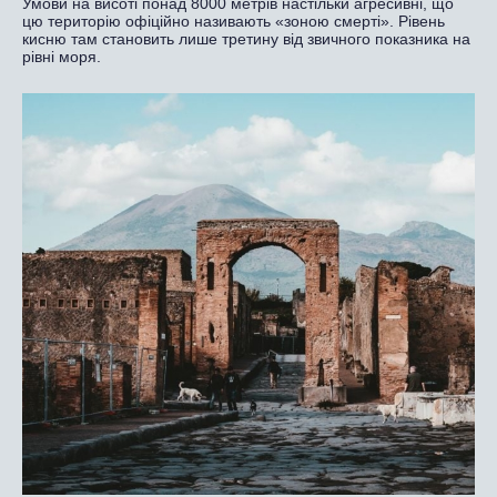
Умови на висоті понад 8000 метрів настільки агресивні, що
цю територію офіційно називають «зоною смерті». Рівень
кисню там становить лише третину від звичного показника на
рівні моря.