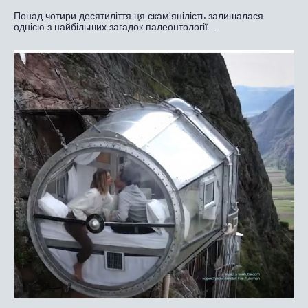
Понад чотири десятиліття ця скам'янілість залишалася
однією з найбільших загадок палеонтології...