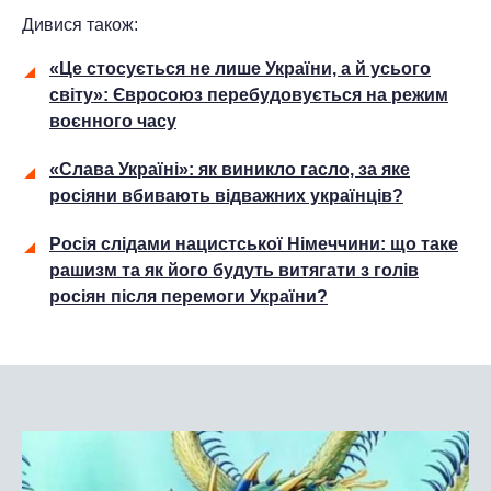
Дивися також:
«Це стосується не лише України, а й усього
світу»: Євросоюз перебудовується на режим
воєнного часу
«Слава Україні»: як виникло гасло, за яке
росіяни вбивають відважних українців?
Росія слідами нацистської Німеччини: що таке
рашизм та як його будуть витягати з голів
росіян після перемоги України?