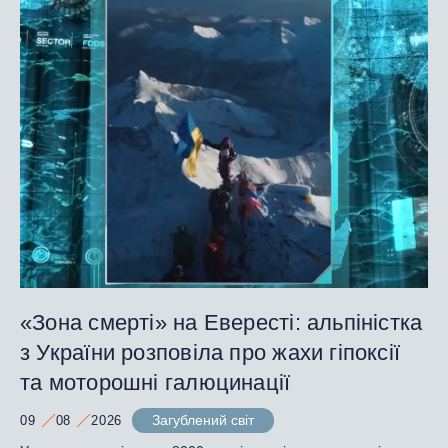
«Зона смерті» на Евересті: альпіністка
з України розповіла про жахи гіпоксії
та моторошні галюцинації
Загублений світ
09
08
2026