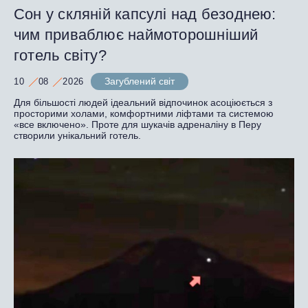
Сон у скляній капсулі над безоднею:
чим приваблює наймоторошніший
готель світу?
Загублений світ
10
08
2026
Для більшості людей ідеальний відпочинок асоціюється з
просторими холами, комфортними ліфтами та системою
«все включено». Проте для шукачів адреналіну в Перу
створили унікальний готель.