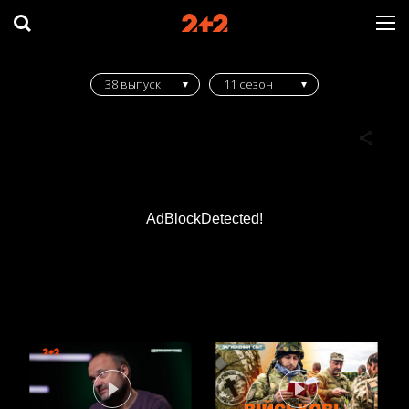
38 выпуск
11 сезон
AdBlockDetected!