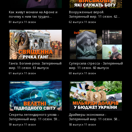
Как живут монахи на Афоне и
Вооруженные верой.
К
почему к ним так трудно
Затерянный мир. 11 сезон. 62
п
добраться – опыт съемочной
выпуск
р
81 выпуск
11 сезон
62 выпуск
11 сезон
5
группы
Ганга. Богиня-река. Затерянный
Суперсила стресса - Затерянный
Р
мир. 11 сезон. 61 выпуск
мир. 11 сезон. 60 выпуск
1
61 выпуск
11 сезон
60 выпуск
11 сезон
5
Секреты легендарного улова –
Драйверы экономики -
С
Затерянный мир. 11 сезон. 59
Затерянный мир. 11 сезон. 58
и
выпуск
выпуск
З
59 выпуск
11 сезон
58 выпуск
11 сезон
4
в