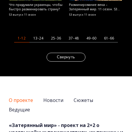
Что придумали украинцы, чтобы
Разминирование века –
Д
быстро разминировать страну?
Затерянный мир. 11 сезон. 53
–
выпуск
в
53 выпуск
11 сезон
53 выпуск
11 сезон
4
1-12
13-24
25-36
37-48
49-60
61-66
Свернуть
О проекте
Новости
Сюжеты
Ведущие
«Затерянный мир» - проект на 2+2 о