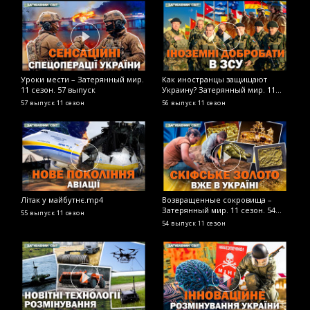
Уроки мести – Затерянный мир.
Как иностранцы защищают
У
11 сезон. 57 выпуск
Украину? Затерянный мир. 11
З
сезон. 56 выпуск
в
57 выпуск
11 сезон
56 выпуск
11 сезон
4
Літак у майбутнє.mp4
Возвращенные сокровища –
П
Затерянный мир. 11 сезон. 54
З
55 выпуск
11 сезон
выпуск
в
54 выпуск
11 сезон
4