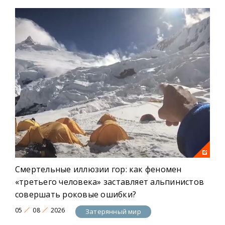
украинского народа, каким образом российские
идеологи, как в свое время немецкие нацисты,
планируют завоевать мир с помощью оккультных
сил.
Смертельные иллюзии гор: как феномен
«третьего человека» заставляет альпинистов
совершать роковые ошибки?
05
08
2026
Затерянный мир