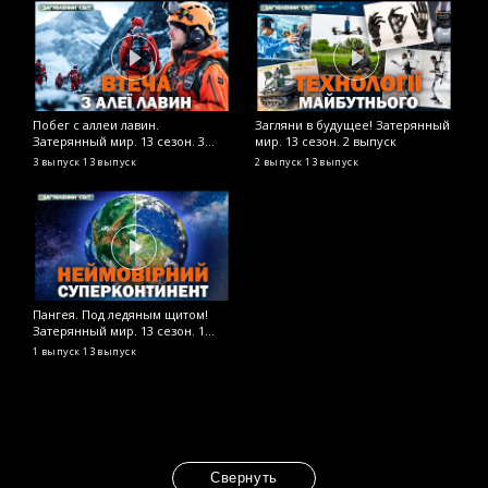
Побег с аллеи лавин.
Загляни в будущее! Затерянный
Затерянный мир. 13 сезон. 3
мир. 13 сезон. 2 выпуск
выпуск
3 выпуск
13 выпуск
2 выпуск
13 выпуск
Пангея. Под ледяным щитом!
Затерянный мир. 13 сезон. 1
выпуск
1 выпуск
13 выпуск
Свернуть