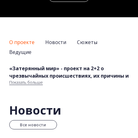
О проекте
Новости
Сюжеты
Ведущие
«Затерянный мир» - проект на 2+2 о
чрезвычайных происшествиях, их причины и
Показать больше
последствия, откроет тайны мира, и
расскажет о том, во что сложно поверить
Новости
Ведущий «Затерянного мира» Максим
Сухенко
расскажет невероятные истории людей,
ставших невольно героями. Попали в самые
Все новости
плохие ситуации своей жизни и выдержали их. В
новых выпусках – украинцы-герои, которые своей