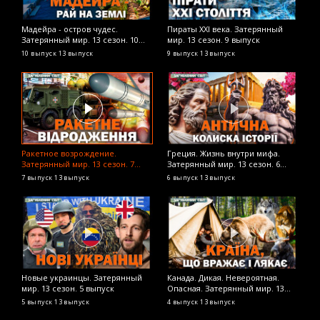
Мадейра - остров чудес.
Пираты XXI века. Затерянный
Затерянный мир. 13 сезон. 10
мир. 13 сезон. 9 выпуск
выпуск
10 выпуск
13 выпуск
9 выпуск
13 выпуск
Ракетное возрождение.
Греция. Жизнь внутри мифа.
Затерянный мир. 13 сезон. 7
Затерянный мир. 13 сезон. 6
выпуск
выпуск
7 выпуск
13 выпуск
6 выпуск
13 выпуск
Новые украинцы. Затерянный
Канада. Дикая. Невероятная.
мир. 13 сезон. 5 выпуск
Опасная. Затерянный мир. 13
сезон. 4 выпуск
5 выпуск
13 выпуск
4 выпуск
13 выпуск