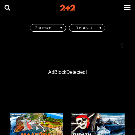
7 выпуск
13 выпуск
AdBlockDetected!