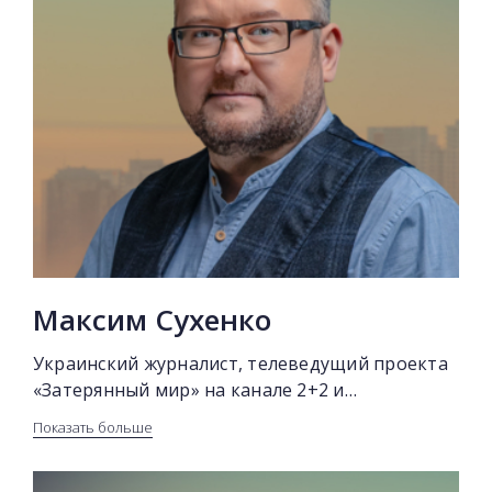
Максим Сухенко
Украинский журналист, телеведущий проекта
«Затерянный мир» на канале 2+2 и
Биография
всеукраинского марафона «Единые новости»
Показать больше
на 1+1, телепродюсер документальных
Максим Сухенко родился в Киеве 17 марта
проектов, информационных,
1980 года. Окончил школу №129 (1996 г.).