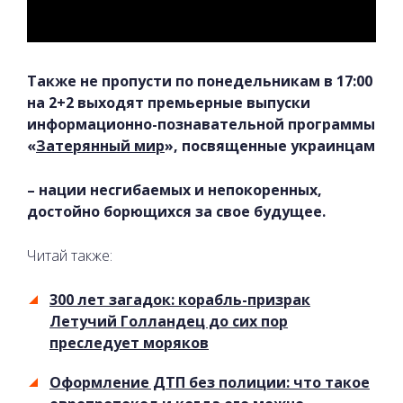
Также не пропусти по понедельникам в 17:00
на 2+2 выходят премьерные выпуски
информационно-познавательной программы
«
Затерянный мир
», посвященные украинцам
– нации несгибаемых и непокоренных,
достойно борющихся за свое будущее.
Читай также:
300 лет загадок: корабль-призрак
Летучий Голландец до сих пор
преследует моряков
Оформление ДТП без полиции: что такое