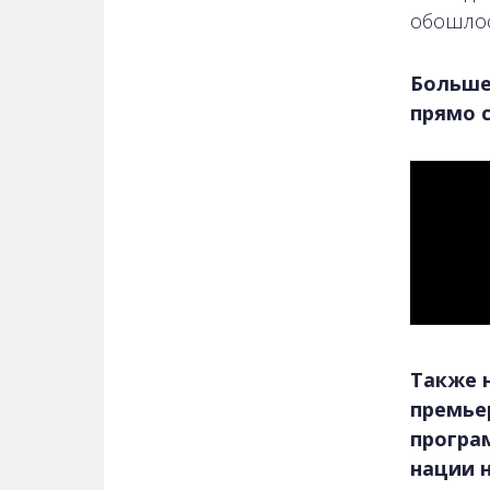
обошлос
Больше
прямо с
Также н
премье
програ
нации 