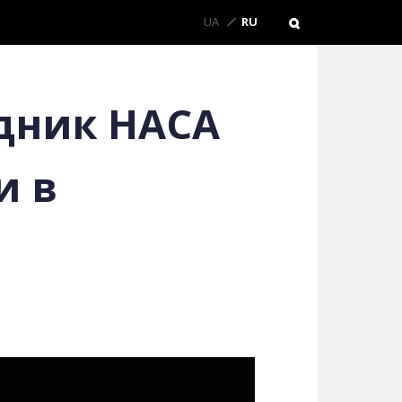
UA
RU
удник НАСА
и в