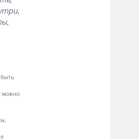
утри,
ты,
 быть
с можно
ы,
не