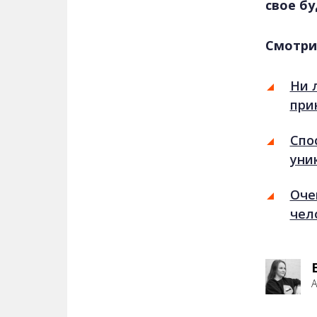
свое б
Смотри
Ни 
при
Спо
уни
Оче
чел
А