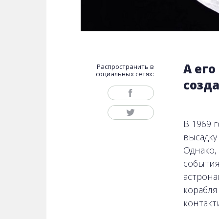
А ег
Распространить в
социальных сетях:
созд
В 1969 
высадку
Однако,
события
астрона
корабля
контакт