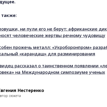
удущее.
 также:
ловушки, ни пули его не берут: африканские ди
носят человеческие жертвы речному чудовищу
собен прожечь металл: «Укроборонпром» разра
кальный «карандаш» для разминирования
видец рассказал о таинственном появлении «л
овека» на Международном симпозиуме ученых
Евгения Нестеренко
втор сюжета