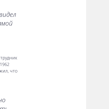
 видел
амой
отрудник
 1962
жил, что
но
ть,