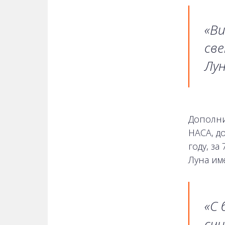
«Ви
све
Лун
Дополни
НАСА, д
году, з
Луна им
«С
счи