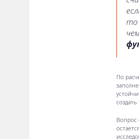
есл
то
чем
фу
По расч
заполне
устойчи
создать
Вопрос 
остаетс
исследо