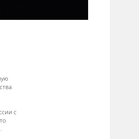
ную
ства.
ссии с
то
.