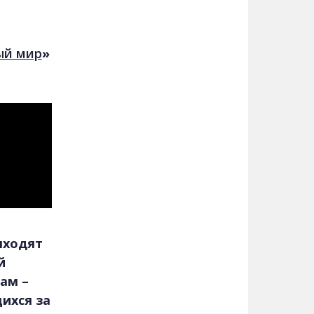
ый мир
»
ыходят
й
ам –
ихся за