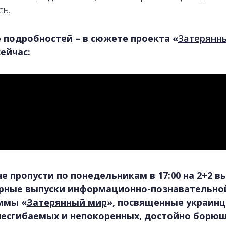
ь.
 подробностей
– в сюжете проекта «
Затерянн
ейчас:
е пропусти по понедельникам в 17:00 на 2+2 в
рные выпуски информационно-познавательно
ммы «
Затерянный мир
», посвященные украинц
несгибаемых и непокоренных, достойно борющ