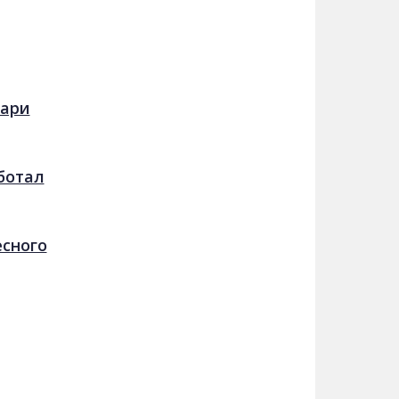
кари
ботал
есного