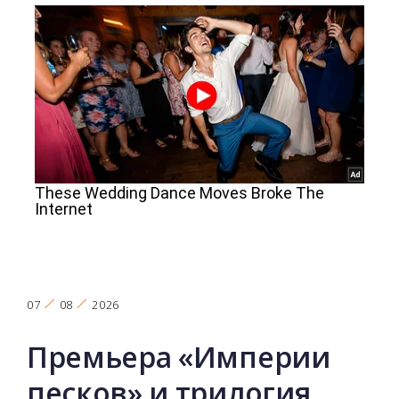
07
08
2026
Премьера «Империи
песков» и трилогия