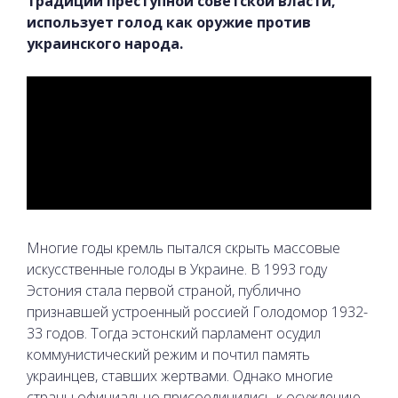
традиции преступной советской власти,
использует голод как оружие против
украинского народа.
Многие годы кремль пытался скрыть массовые
искусственные голоды в Украине. В 1993 году
Эстония стала первой страной, публично
признавшей устроенный россией Голодомор 1932-
33 годов. Тогда эстонский парламент осудил
коммунистический режим и почтил память
украинцев, ставших жертвами. Однако многие
страны официально присоединились к осуждению