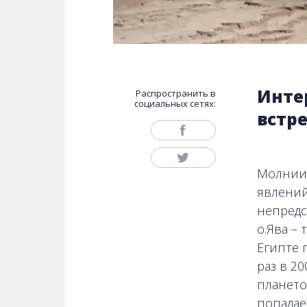
Интер
Распространить в
социальных сетях:
встре
Молнии 
явлений
непредс
о.Ява – 
Египте 
раз в 2
плането
попадае