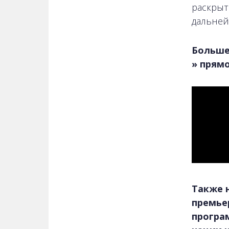
раскрыт
дальней
Больше
» прямо
Также н
премье
програ