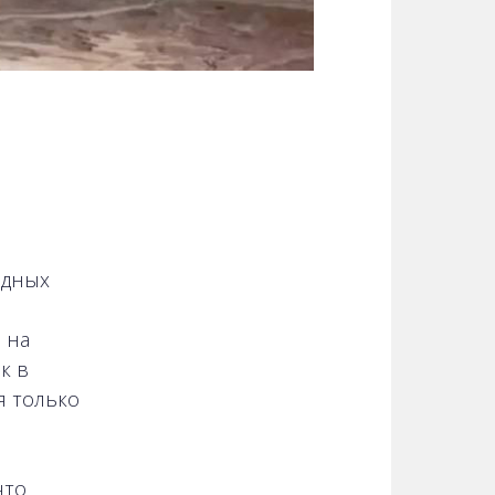
одных
 на
к в
я только
что