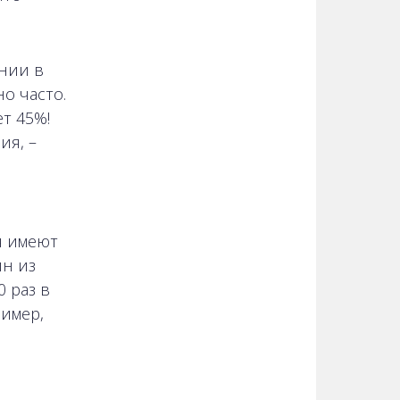
нии в
но часто.
т 45%!
ия, –
я имеют
ин из
 раз в
ример,