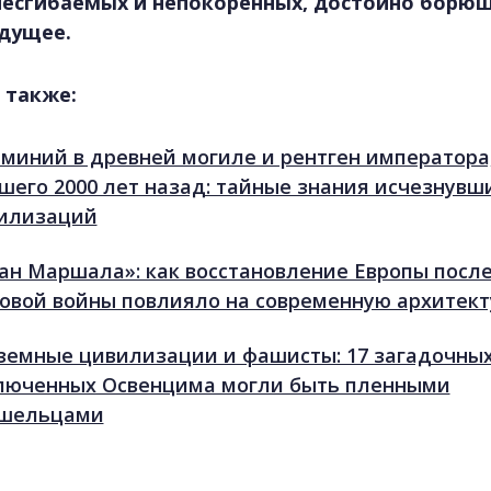
несгибаемых и непокоренных, достойно борющ
удущее.
 также:
миний в древней могиле и рентген императора
шего 2000 лет назад: тайные знания исчезнувш
илизаций
ан Маршала»: как восстановление Европы посл
овой войны повлияло на современную архитект
земные цивилизации и фашисты: 17 загадочны
люченных Освенцима могли быть пленными
шельцами