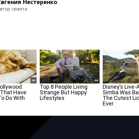
Евгения Нестеренко
втор сюжета