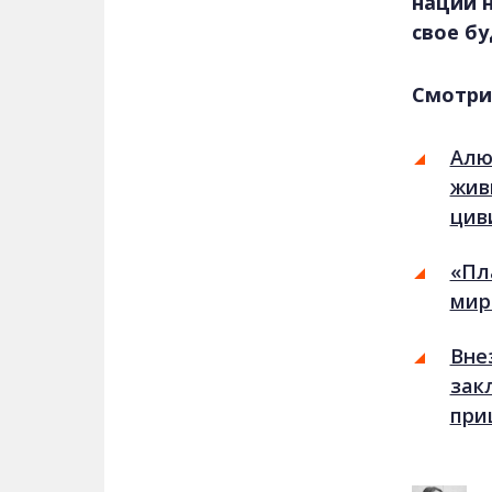
нации 
свое б
Смотри
Алю
жив
цив
«Пл
мир
Вне
зак
при