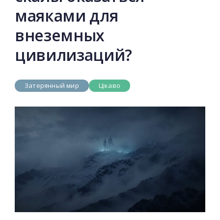
маяками для
внеземных
цивилизаций?
Затерянный мир
Цікаво